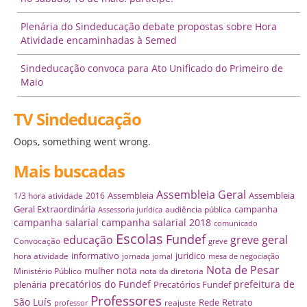
Plenária do Sindeducação debate propostas sobre Hora
Atividade encaminhadas à Semed
Sindeducação convoca para Ato Unificado do Primeiro de
Maio
TV Sindeducação
Oops, something went wrong.
Mais buscadas
Assembleia Geral
Assembleia
Assembleia
1/3 hora atividade
2016
Geral Extraordinária
campanha
audiência pública
Assessoria jurídica
campanha salarial
campanha salarial 2018
comunicado
Escolas
Fundef
educação
greve geral
Convocação
greve
informativo
juridico
hora atividade
jornada
jornal
mesa de negociação
Nota de Pesar
nota
mulher
Ministério Público
nota da diretoria
precatórios do Fundef
prefeitura de
plenária
Precatórios Fundef
Professores
São Luís
Rede
Retrato
reajuste
professor