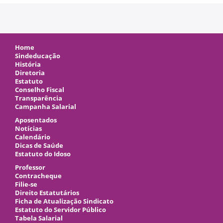
Home
Sindeducação
História
Diretoria
Estatuto
Conselho Fiscal
Transparência
Campanha Salarial
Aposentados
Notícias
Calendário
Dicas de Saúde
Estatuto do Idoso
Professor
Contracheque
Filie-se
Direito Estatutários
Ficha de Atualização Sindicato
Estatuto do Servidor Público
Tabela Salarial