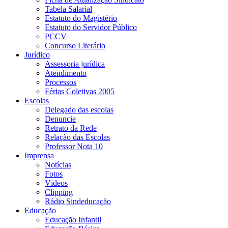
Tabela Salarial
Estatuto do Magistério
Estatuto do Servidor Público
PCCV
Concurso Literário
Jurídico
Assessoria jurídica
Atendimento
Processos
Férias Coletivas 2005
Escolas
Delegado das escolas
Denuncie
Retrato da Rede
Relação das Escolas
Professor Nota 10
Imprensa
Notícias
Fotos
Vídeos
Clipping
Rádio Sindeducação
Educação
Educação Infantil