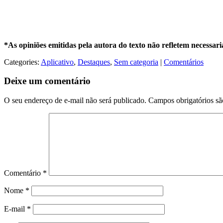
*As opiniões emitidas pela autora do texto não refletem necessa
Categories:
Aplicativo
,
Destaques
,
Sem categoria
|
Comentários
Deixe um comentário
O seu endereço de e-mail não será publicado.
Campos obrigatórios s
Comentário
*
Nome
*
E-mail
*