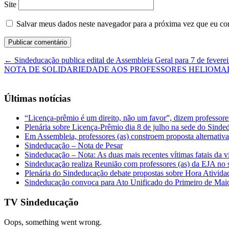
Site
Salvar meus dados neste navegador para a próxima vez que eu co
←
Sindeducação publica edital de Assembleia Geral para 7 de fevere
NOTA DE SOLIDARIEDADE AOS PROFESSORES HELIOMA
Últimas notícias
“Licença-prêmio é um direito, não um favor”, dizem professor
Plenária sobre Licença-Prêmio dia 8 de julho na sede do Sind
Em Assembleia, professores (as) constroem proposta alternativa 
Sindeducação – Nota de Pesar
Sindeducação – Nota: As duas mais recentes vítimas fatais da v
Sindeducação realiza Reunião com professores (as) da EJA no s
Plenária do Sindeducação debate propostas sobre Hora Ativid
Sindeducação convoca para Ato Unificado do Primeiro de Mai
TV Sindeducação
Oops, something went wrong.