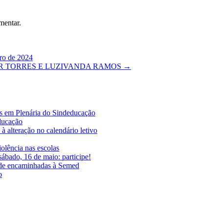
mentar.
iro de 2024
R TORRES E LUZIVANDA RAMOS
→
es em Plenária do Sindeducação
educação
à alteração no calendário letivo
iolência nas escolas
ábado, 16 de maio: participe!
ade encaminhadas à Semed
o