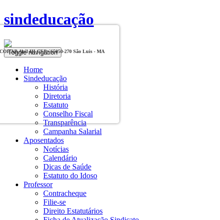
sindeducação
Toggle navigation
, COHAB Anil III CEP - 65050-270 São Luis - MA
Home
Sindeducação
História
Diretoria
Estatuto
Conselho Fiscal
Transparência
Campanha Salarial
Aposentados
Notícias
Calendário
Dicas de Saúde
Estatuto do Idoso
Professor
Contracheque
Filie-se
Direito Estatutários
Ficha de Atualização Sindicato