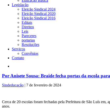
Educação Básica
Legislação
Eleição Sindical 2024
Eleição Sindical 2020
Eleição Sindical 2016
Editais
Direitos
Leis
Pareceres
portarias
Resoluções
Serviços
Convênios
Contato
Por Anisete Sousa: Braide fecha portas da escola pa
Sindeducação
|
7 de fevereiro de 2024
Cerca de 20 escolas foram fechadas pela Prefeitura de São Luís em, 
anos.