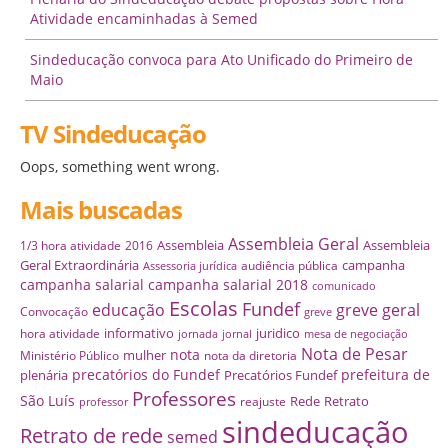
Atividade encaminhadas à Semed
Sindeducação convoca para Ato Unificado do Primeiro de
Maio
TV Sindeducação
Oops, something went wrong.
Mais buscadas
Assembleia Geral
Assembleia
Assembleia
1/3 hora atividade
2016
Geral Extraordinária
campanha
audiência pública
Assessoria jurídica
campanha salarial
campanha salarial 2018
comunicado
Escolas
Fundef
educação
greve geral
Convocação
greve
informativo
juridico
hora atividade
jornada
jornal
mesa de negociação
Nota de Pesar
nota
mulher
Ministério Público
nota da diretoria
precatórios do Fundef
prefeitura de
plenária
Precatórios Fundef
Professores
São Luís
Rede
Retrato
reajuste
professor
sindeducação
Retrato de rede
semed