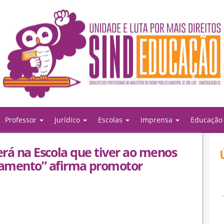
Professor
Jurídico
Escolas
Imprensa
Educaçã
rerá na Escola que tiver ao menos
namento” afirma promotor