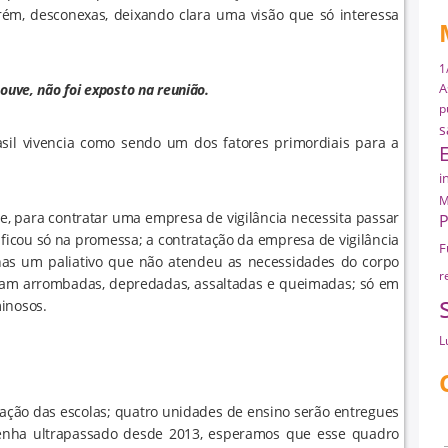
rém, desconexas, deixando clara uma visão que só interessa
1
A
ouve, não foi exposto na reunião.
p
s
asil vivencia como sendo um dos fatores primordiais para a
i
M
ue, para contratar uma empresa de vigilância necessita passar
P
o, ficou só na promessa; a contratação da empresa de vigilância
F
nas um paliativo que não atendeu as necessidades do corpo
r
oram arrombadas, depredadas, assaltadas e queimadas; só em
inosos.
L
ação das escolas; quatro unidades de ensino serão entregues
tenha ultrapassado desde 2013, esperamos que esse quadro