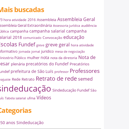
Mais buscadas
Assembleia Geral
Assembleia
/3 hora atividade
2016
ssembleia Geral Extraordinária
audiência
Assessoria jurídica
campanha salarial
campanha
campanha
ública
educação
alarial 2018
Convocação
comunicado
Escolas
Fundef
greve geral
hora atividade
greve
nformativo
juridico
jornada
jornal
mesa de negociação
Nota de
nota
mulher
inistério Público
nota da diretoria
esar
precatórios do Fundef
plenária
Precatórios
Professores
prefeitura de São Luís
undef
professor
Retrato de rede
semed
Rede
Retrato
eajuste
sindeducação
Sindeducação Fundef
São
Vídeos
uís
ufma
Tabela salarial
Categorias
50 anos Sindeducação