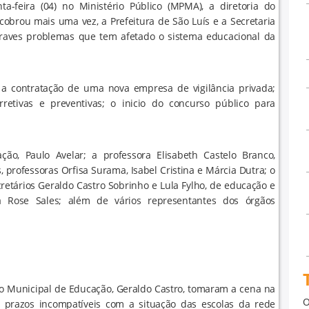
-feira (04) no Ministério Público (MPMA), a diretoria do
obrou mais uma vez, a Prefeitura de São Luís e a Secretaria
graves problemas que tem afetado o sistema educacional da
 a contratação de uma nova empresa de vigilância privada;
etivas e preventivas; o inicio do concurso público para
o, Paulo Avelar; a professora Elisabeth Castelo Branco,
, professoras Orfisa Surama, Isabel Cristina e Márcia Dutra; o
cretários Geraldo Castro Sobrinho e Lula Fylho, de educação e
a Rose Sales; além de vários representantes dos órgãos
rio Municipal de Educação, Geraldo Castro, tomaram a cena na
O
ou prazos incompatíveis com a situação das escolas da rede