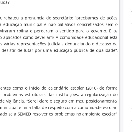
muda?
o, rebateu a pronuncia do secretário: “precisamos de ações
a educação municipal e não paliativos concretizados sem o
viraram rotina e perderam o sentido para o governo. E os
do aplicados como deveriam? A comunidade educacional está
os várias representações judiciais denunciando o descaso da
i desistir de lutar por uma educação pública de qualidade”,
entes como o início do calendário escolar (2016) de forma
 problemas estruturais das instituições; a regularização do
de vigilância. “Serei claro e seguro em meu posicionamento;
municipal é uma falta de respeito com a comunidade escolar.
ciado se a SEMED resolver os problemas no ambiente escolar”,