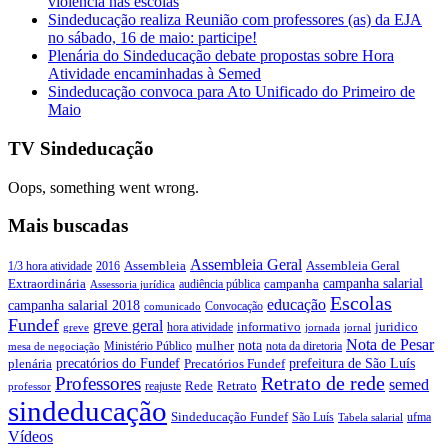
violência nas escolas
Sindeducação realiza Reunião com professores (as) da EJA
no sábado, 16 de maio: participe!
Plenária do Sindeducação debate propostas sobre Hora
Atividade encaminhadas à Semed
Sindeducação convoca para Ato Unificado do Primeiro de
Maio
TV Sindeducação
Oops, something went wrong.
Mais buscadas
Assembleia Geral
Assembleia Geral
1/3 hora atividade
2016
Assembleia
campanha salarial
Extraordinária
campanha
audiência pública
Assessoria jurídica
Escolas
educação
campanha salarial 2018
Convocação
comunicado
Fundef
greve geral
juridico
informativo
hora atividade
greve
jornada
jornal
Nota de Pesar
nota
Ministério Público
mulher
nota da diretoria
mesa de negociação
precatórios do Fundef
prefeitura de São Luís
plenária
Precatórios Fundef
Retrato de rede
Professores
semed
Rede
Retrato
reajuste
professor
sindeducação
Sindeducação Fundef
São Luís
ufma
Tabela salarial
Vídeos