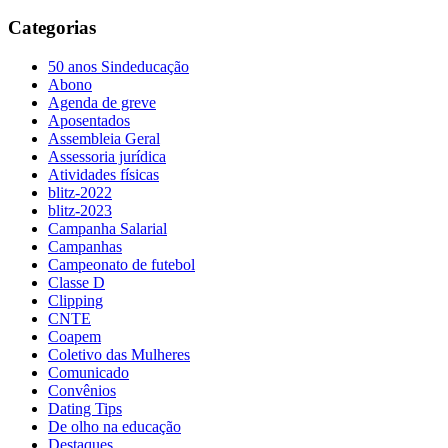
Categorias
50 anos Sindeducação
Abono
Agenda de greve
Aposentados
Assembleia Geral
Assessoria jurídica
Atividades físicas
blitz-2022
blitz-2023
Campanha Salarial
Campanhas
Campeonato de futebol
Classe D
Clipping
CNTE
Coapem
Coletivo das Mulheres
Comunicado
Convênios
Dating Tips
De olho na educação
Destaques