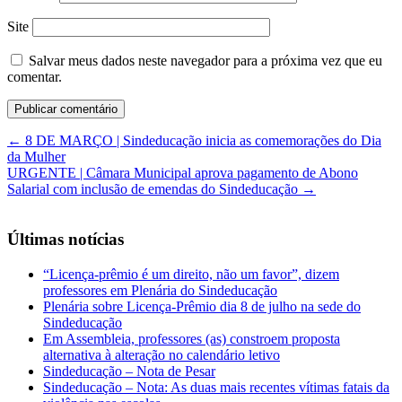
Site
Salvar meus dados neste navegador para a próxima vez que eu
comentar.
←
8 DE MARÇO | Sindeducação inicia as comemorações do Dia
da Mulher
URGENTE | Câmara Municipal aprova pagamento de Abono
Salarial com inclusão de emendas do Sindeducação
→
Últimas notícias
“Licença-prêmio é um direito, não um favor”, dizem
professores em Plenária do Sindeducação
Plenária sobre Licença-Prêmio dia 8 de julho na sede do
Sindeducação
Em Assembleia, professores (as) constroem proposta
alternativa à alteração no calendário letivo
Sindeducação – Nota de Pesar
Sindeducação – Nota: As duas mais recentes vítimas fatais da