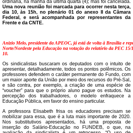
ordinária, na manhã da última quarta (4); mas foi cancelada.
Uma nova reunião foi marcada para ocorrer nesta terça,
dia 10, às 15h, no plenário 01 do anexo II da Câmara
Federal, e será acompanhada por representantes da
Frente e da CNTE.
Anizio Melo, presidente da APEOC, já está de volta à Brasília e rep
Norte/Nordeste pela Educação na votação do relatório da PEC 15/15
10.
Os sindicalistas buscaram os deputados com o intuito de
apresentar, detalhadamente, todos os pontos polêmicos. Os
professores defendem o caráter permanente do Fundo, com
um maior aporte da União por meio dos recursos do Pré-Sal,
e são contra, por exemplo, a criação de uma espécie de
“voucher” para que o próprio aluno pague os estudos. Na
percepção dos trabalhadores, o modelo enfraquece a
Educação Pública, em favor do ensino particular.
A professora Elisabeth frisa os educadores precisam se
mobilizar para essa, que é a luta mais importante de 2020.
Nos substitutivos apresentados, há uma proposta de
inserção do Salário-Educação no FUNDEB, o que, na
avaliação da sindicalista é um retrocesso. “O
uso de