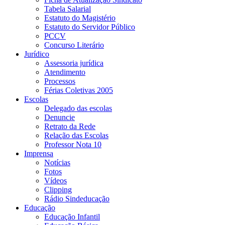
Tabela Salarial
Estatuto do Magistério
Estatuto do Servidor Público
PCCV
Concurso Literário
Jurídico
Assessoria jurídica
Atendimento
Processos
Férias Coletivas 2005
Escolas
Delegado das escolas
Denuncie
Retrato da Rede
Relação das Escolas
Professor Nota 10
Imprensa
Notícias
Fotos
Vídeos
Clipping
Rádio Sindeducação
Educação
Educação Infantil