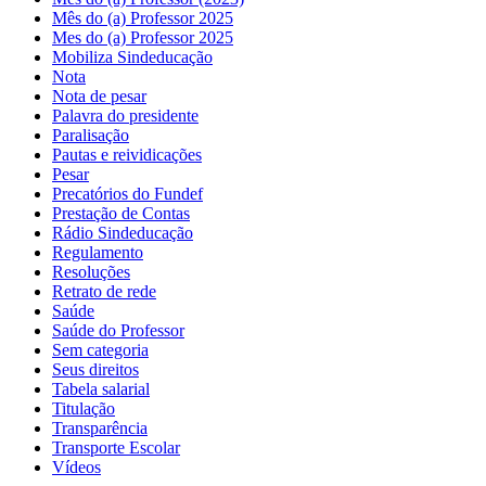
Mês do (a) Professor 2025
Mes do (a) Professor 2025
Mobiliza Sindeducação
Nota
Nota de pesar
Palavra do presidente
Paralisação
Pautas e reividicações
Pesar
Precatórios do Fundef
Prestação de Contas
Rádio Sindeducação
Regulamento
Resoluções
Retrato de rede
Saúde
Saúde do Professor
Sem categoria
Seus direitos
Tabela salarial
Titulação
Transparência
Transporte Escolar
Vídeos