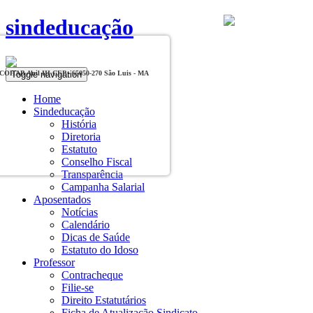
sindeducação
Toggle navigation
, COHAB Anil III CEP - 65050-270 São Luis - MA
Home
Sindeducação
História
Diretoria
Estatuto
Conselho Fiscal
Transparência
Campanha Salarial
Aposentados
Notícias
Calendário
Dicas de Saúde
Estatuto do Idoso
Professor
Contracheque
Filie-se
Direito Estatutários
Ficha de Atualização Sindicato