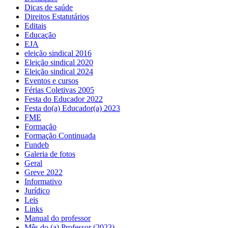
Dicas de saúde
Direitos Estatutários
Editais
Educação
EJA
eleição sindical 2016
Eleição sindical 2020
Eleição sindical 2024
Eventos e cursos
Férias Coletivas 2005
Festa do Educador 2022
Festa do(a) Educador(a) 2023
FME
Formação
Formação Continuada
Fundeb
Galeria de fotos
Geral
Greve 2022
Informativo
Jurídico
Leis
Links
Manual do professor
Mês do (a) Professor (2023)