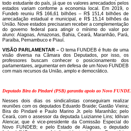
todo estudante do país, já que os valores arrecadados pelos
estados variam conforme a economia local. Em 2019, o
Fundeb reuniu R$ 166,61 bilhões – R$ 151,4 bilhões de
arrecadação estadual e municipal, e R$ 15,14 bilhões da
União. Nove estados precisaram receber a complementação
do governo federal para atingir o mínimo do valor por
aluno: Alagoas, Amazonas, Bahia, Ceará, Maranhão, Pará,
Paraíba, Pernambuco e Piauí.
VISÃO PARLAMENTAR –
O tema FUNDEB é fruto de uma
visão diversa na Câmara dos Deputados, por isso, os
professores buscam conhecer o posicionamento dos
parlamentares, argumentar em defesa de um Novo FUNDEB
com mais recursos da União, amplo e democrático.
Deputado Bira do Pindaré (PSB) garantiu apoio ao Novo FUNDE
Nesses dois dias os sindicalistas conseguiram realizar
reuniões com os deputados Eduardo Braide; Gastão Vieira;
Bira do Pindaré e Paulo Marino Jr. pelo Maranhão; pelo
Ceará, com o assessor da deputada Luizianne Lins; Idilvan
Alencar, que é vice-presidente da Comissão Especial do
Novo FUNDEB; e pelo Estado de Alagoas, o deputado