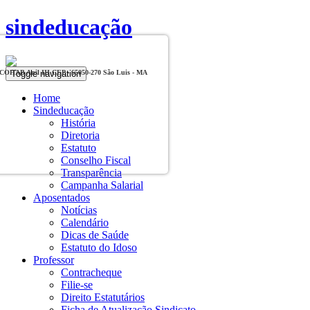
sindeducação
Toggle navigation
, COHAB Anil III CEP - 65050-270 São Luis - MA
Home
Sindeducação
História
Diretoria
Estatuto
Conselho Fiscal
Transparência
Campanha Salarial
Aposentados
Notícias
Calendário
Dicas de Saúde
Estatuto do Idoso
Professor
Contracheque
Filie-se
Direito Estatutários
Ficha de Atualização Sindicato