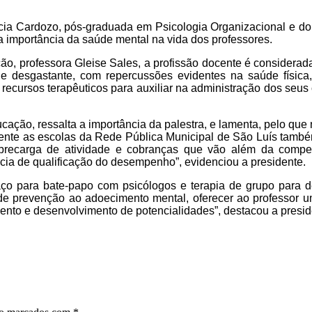
Garcia Cardozo, pós-graduada em Psicologia Organizacional e
a importância da saúde mental na vida dos professores.
o, professora Gleise Sales, a
profissão docente é considerad
de desgastante, com repercussões evidentes na saúde física
ecursos terapêuticos para auxiliar na administração dos seus 
ação, ressalta a importância da palestra, e lamenta, pelo que n
mente as escolas da Rede Pública Municipal de São Luís tamb
recarga de atividade e cobranças que vão além da competê
ncia de qualificação do desempenho”, evidenciou a presidente.
o para bate-papo com psicólogos e terapia de grupo para de
 de prevenção ao adoecimento mental, oferecer ao professor 
imento e desenvolvimento de potencialidades”, destacou a pres