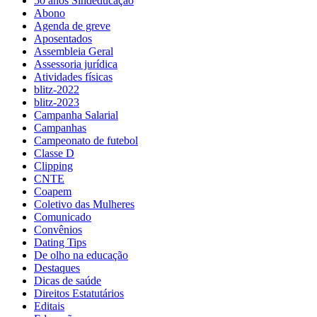
50 anos Sindeducação
Abono
Agenda de greve
Aposentados
Assembleia Geral
Assessoria jurídica
Atividades físicas
blitz-2022
blitz-2023
Campanha Salarial
Campanhas
Campeonato de futebol
Classe D
Clipping
CNTE
Coapem
Coletivo das Mulheres
Comunicado
Convênios
Dating Tips
De olho na educação
Destaques
Dicas de saúde
Direitos Estatutários
Editais