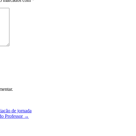
ão marcados com
*
mentar.
ação de jornada
do Professor
→