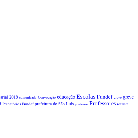
Escolas
Fundef
greve
educação
arial 2018
Convocação
comunicado
greve
Professores
f
prefeitura de São Luís
Precatórios Fundef
reajuste
professor