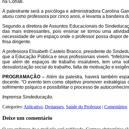
na Cohab.
A palestrante será a psicóloga e administradora Carolina 
atuou como professora por cinco anos, e levanta a bandeira d
Segundo a diretora de Assuntos Educacionais do Sindeducaçã
das mais estressantes, pois ensinar se tornou uma ativida
necessidade de um espaço onde o professor possa dispor de r
fris
a dirigente
.
A professora Elisabeth Castelo Branco, presidente do Sindeduc
que a Educação Pública e seus profissionais vivem.
“Infeliz
que além de espaços de trabalho insalubres, tem uma sob
desvalorização social do trabalho, falta de motivação e exigê
PROGRAMAÇÃO –
Além da palestra, haverá também espaç
docente. “O evento tem como objetivo promover estratégias
sofrimento psíquico e possibilitar o processo de autoconhec
Imprensa Sindeducação.
Categories:
Aplicativo
,
Destaques
,
Saúde do Professor
|
Comentários
Deixe um comentário