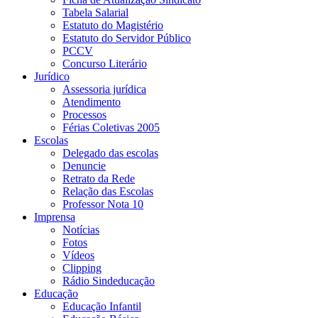
Tabela Salarial
Estatuto do Magistério
Estatuto do Servidor Público
PCCV
Concurso Literário
Jurídico
Assessoria jurídica
Atendimento
Processos
Férias Coletivas 2005
Escolas
Delegado das escolas
Denuncie
Retrato da Rede
Relação das Escolas
Professor Nota 10
Imprensa
Notícias
Fotos
Vídeos
Clipping
Rádio Sindeducação
Educação
Educação Infantil