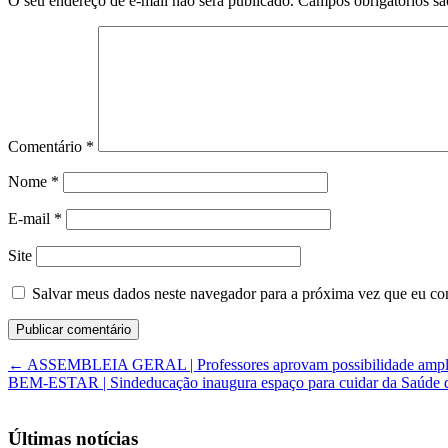
O seu endereço de e-mail não será publicado.
Campos obrigatórios s
Comentário
*
Nome
*
E-mail
*
Site
Salvar meus dados neste navegador para a próxima vez que eu co
←
ASSEMBLEIA GERAL | Professores aprovam possibilidade ampli
BEM-ESTAR | Sindeducação inaugura espaço para cuidar da Saúde 
Últimas notícias