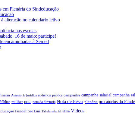
es em Plenária do Sindeducação
educação
à alteração no calendário letivo
iolência nas escolas
ábado, 16 de maio: participe!
ade encaminhadas à Semed
o
campanha salarial
inária
campanha sal
campanha
audiência pública
Assessoria jurídica
Nota de Pesar
precatórios do Funde
nota
plenária
Público
mulher
nota da diretoria
Vídeos
educação Fundef
São Luís
ufma
Tabela salarial