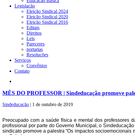
Educação Básica
Legislação
Eleição Sindical 2024
Eleição Sindical 2020
Eleição Sindical 2016
Editais
Direitos
Leis
Pareceres
portarias
Resoluções
Serviços
Convênios
Contato
MÊS DO PROFESSOR | Sindeducação promove palestra 
Sindeducação
|
1 de outubro de 2019
Preocupado com a saúde física e mental dos professores d
profissional por parte do Governo Municipal, o Sindeducaçã
sindicato promove a palestra “Os impactos socioemocionais n