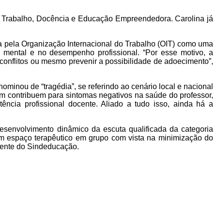
 do Trabalho, Docência e Educação Empreendedora.
Carolina j
á
a pela Organização Internacional do Trabalho (OIT) como uma
, mental e no desempenho profissional. “Por esse motivo, a
conflitos ou mesmo prevenir a possibilidade de adoecimento”,
ominou de “tragédia”, se referindo ao cenário local e nacional
ém contribuem para
sintomas
negativ
o
s na saúde do professor,
ncia profissional docente. Aliado a
tudo
isso, ainda há a
senvolvimento dinâmico da escuta qualificada da categoria
um espaço terapêutico em grupo com vista na minimização do
idente do Sindeducação.