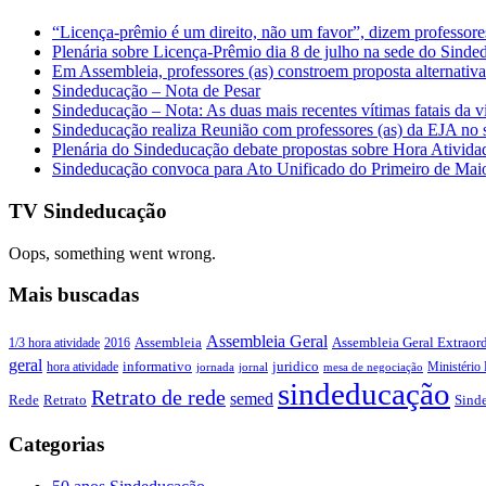
“Licença-prêmio é um direito, não um favor”, dizem professor
Plenária sobre Licença-Prêmio dia 8 de julho na sede do Sind
Em Assembleia, professores (as) constroem proposta alternativa 
Sindeducação – Nota de Pesar
Sindeducação – Nota: As duas mais recentes vítimas fatais da v
Sindeducação realiza Reunião com professores (as) da EJA no s
Plenária do Sindeducação debate propostas sobre Hora Ativid
Sindeducação convoca para Ato Unificado do Primeiro de Mai
TV Sindeducação
Oops, something went wrong.
Mais buscadas
Assembleia Geral
Assembleia Geral Extraord
1/3 hora atividade
2016
Assembleia
geral
juridico
informativo
Ministério 
hora atividade
jornada
jornal
mesa de negociação
sindeducação
Retrato de rede
semed
Sind
Rede
Retrato
Categorias