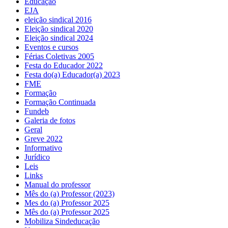
Educação
EJA
eleição sindical 2016
Eleição sindical 2020
Eleição sindical 2024
Eventos e cursos
Férias Coletivas 2005
Festa do Educador 2022
Festa do(a) Educador(a) 2023
FME
Formação
Formação Continuada
Fundeb
Galeria de fotos
Geral
Greve 2022
Informativo
Jurídico
Leis
Links
Manual do professor
Mês do (a) Professor (2023)
Mes do (a) Professor 2025
Mês do (a) Professor 2025
Mobiliza Sindeducação