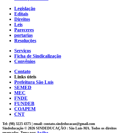
Legislação
Editais
Direitos
Leis
Pareceres
portarias
Resoluções
Serviços
Ficha de Sindicalização
Convênios
Contato
Links úteis
Prefeitura São Luís
SEMED
MEC
FNDE
FUNDEB
COAPEM
CNT
Tel: (98) 3225 4375 | email: contato.sindeducacao@gmail.com
Sindeducação © 2026 SINDEDUCAÇÃO : São Luís-MA. Todos os direitos
reservados. Tema por:
Análise
.