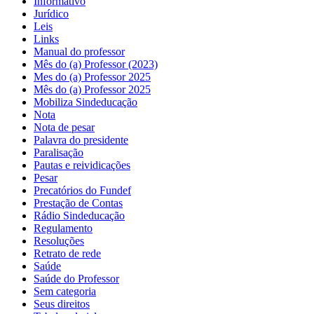
Informativo
Jurídico
Leis
Links
Manual do professor
Mês do (a) Professor (2023)
Mes do (a) Professor 2025
Mês do (a) Professor 2025
Mobiliza Sindeducação
Nota
Nota de pesar
Palavra do presidente
Paralisação
Pautas e reividicações
Pesar
Precatórios do Fundef
Prestação de Contas
Rádio Sindeducação
Regulamento
Resoluções
Retrato de rede
Saúde
Saúde do Professor
Sem categoria
Seus direitos