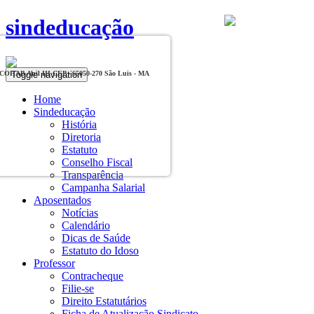
sindeducação
Toggle navigation
, COHAB Anil III CEP - 65050-270 São Luis - MA
Home
Sindeducação
História
Diretoria
Estatuto
Conselho Fiscal
Transparência
Campanha Salarial
Aposentados
Notícias
Calendário
Dicas de Saúde
Estatuto do Idoso
Professor
Contracheque
Filie-se
Direito Estatutários
Ficha de Atualização Sindicato