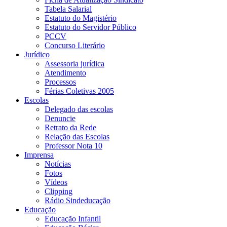
Tabela Salarial
Estatuto do Magistério
Estatuto do Servidor Público
PCCV
Concurso Literário
Jurídico
Assessoria jurídica
Atendimento
Processos
Férias Coletivas 2005
Escolas
Delegado das escolas
Denuncie
Retrato da Rede
Relação das Escolas
Professor Nota 10
Imprensa
Notícias
Fotos
Vídeos
Clipping
Rádio Sindeducação
Educação
Educação Infantil