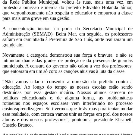
da Rede Pública Municipal, voltou às ruas, mais uma vez, em
protesto a omissão e inércia do prefeito Edivaldo Holanda Júnior,
que vergonhosamente não respeita o educador e empurrou a classe
para mais uma greve em sua gestão.
A concentração iniciou na porta da Secretaria Municipal de
Administração (SEMAD), Beira Mar, em seguida, os professores
saíram em caminhada à Prefeitura de São Luís, onde realizaram um
grande ato.
Novamente a categoria demonstrou sua força e bravura, e não se
intimidou diante das grades de proteção e da presença de guardas
municipais. A censura do governo não calou a voz dos professores,
que entoaram em um só coro as canções alusivas à luta da classe.
“Não vamos calar e consentir a opressão do prefeito contra a
educação. Ao longo do tempo as nossas escolas estão sendo
destruídas por essa gestão incúria. Nossos alunos carecem de
políticas educacionais e, de alguma forma, as problemáticas
rotineiras nos espaços escolares vem interferindo no processo
ensino/aprendizagem. Se tivermos que ir às ruas para tentar mudar
essa realidade, com certeza vamos unir as forças em prol dos nossos
alunos e dos nossos professores”, pontuou a presidente Elisabeth
Castelo Branco.