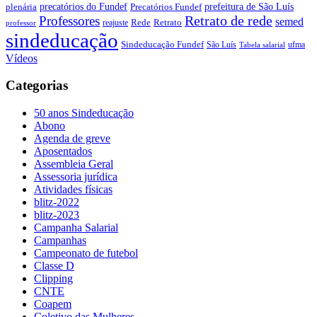
precatórios do Fundef
prefeitura de São Luís
plenária
Precatórios Fundef
Retrato de rede
Professores
semed
Rede
Retrato
reajuste
professor
sindeducação
Sindeducação Fundef
São Luís
ufma
Tabela salarial
Vídeos
Categorias
50 anos Sindeducação
Abono
Agenda de greve
Aposentados
Assembleia Geral
Assessoria jurídica
Atividades físicas
blitz-2022
blitz-2023
Campanha Salarial
Campanhas
Campeonato de futebol
Classe D
Clipping
CNTE
Coapem
Coletivo das Mulheres