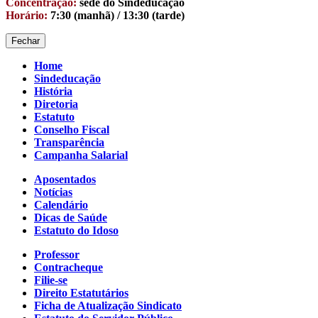
Concentração:
sede do Sindeducação
Horário:
7:30 (manhã) / 13:30 (tarde)
Fechar
Home
Sindeducação
História
Diretoria
Estatuto
Conselho Fiscal
Transparência
Campanha Salarial
Aposentados
Notícias
Calendário
Dicas de Saúde
Estatuto do Idoso
Professor
Contracheque
Filie-se
Direito Estatutários
Ficha de Atualização Sindicato