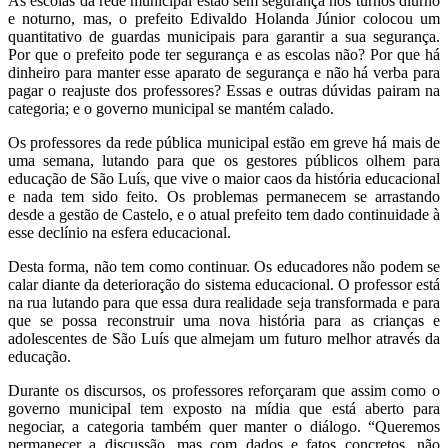
As escolas da rede municipal estão sem segurança nos turnos diurno
e noturno, mas, o prefeito Edivaldo Holanda Júnior colocou um
quantitativo de guardas municipais para garantir a sua segurança.
Por que o prefeito pode ter segurança e as escolas não? Por que há
dinheiro para manter esse aparato de segurança e não há verba para
pagar o reajuste dos professores? Essas e outras dúvidas pairam na
categoria; e o governo municipal se mantém calado.
Os professores da rede pública municipal estão em greve há mais de
uma semana, lutando para que os gestores públicos olhem para
educação de São Luís, que vive o maior caos da história educacional
e nada tem sido feito. Os problemas permanecem se arrastando
desde a gestão de Castelo, e o atual prefeito tem dado continuidade à
esse declínio na esfera educacional.
Desta forma, não tem como continuar. Os educadores não podem se
calar diante da deterioração do sistema educacional. O professor está
na rua lutando para que essa dura realidade seja transformada e para
que se possa reconstruir uma nova história para as crianças e
adolescentes de São Luís que almejam um futuro melhor através da
educação.
Durante os discursos, os professores reforçaram que assim como o
governo municipal tem exposto na mídia que está aberto para
negociar, a categoria também quer manter o diálogo. “Queremos
permanecer a discussão, mas com dados e fatos concretos, não