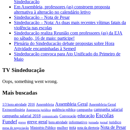
Sindeducação
Em Assembleia, professores (as) constroem proposta
alternativa à alteração no calendário letivo
Sindeducação – Nota de Pesar
Sindeducação – Nota: As duas mais recentes vítimas fatais da
violência nas escolas
Sindeducação realiza Reunião com professores (as) da EJA
no sábado, 16 de maio: participe!
Plenária do Sindeducação debate propostas sobre Hora
Atividade encaminhadas à Semed
Sindeducação convoca para Ato Unificado do Primeiro de
Maio
TV Sindeducação
Oops, something went wrong.
Mais buscadas
Assembleia Geral
Assembleia Geral
1/3 hora atividade
2016
Assembleia
campanha salarial
Extraordinária
campanha
audiência pública
Assessoria jurídica
Escolas
educação
campanha salarial 2018
Convocação
comunicado
Fundef
greve geral
juridico
informativo
hora atividade
greve
jornada
jornal
Nota de Pesar
nota
Ministério Público
mulher
nota da diretoria
mesa de negociação