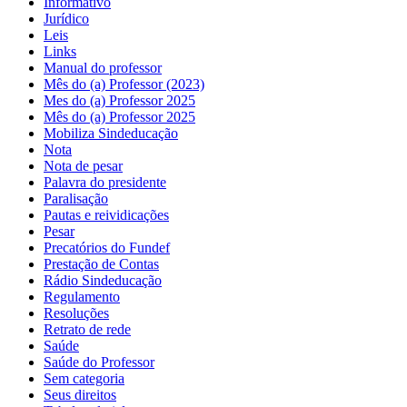
Informativo
Jurídico
Leis
Links
Manual do professor
Mês do (a) Professor (2023)
Mes do (a) Professor 2025
Mês do (a) Professor 2025
Mobiliza Sindeducação
Nota
Nota de pesar
Palavra do presidente
Paralisação
Pautas e reividicações
Pesar
Precatórios do Fundef
Prestação de Contas
Rádio Sindeducação
Regulamento
Resoluções
Retrato de rede
Saúde
Saúde do Professor
Sem categoria
Seus direitos