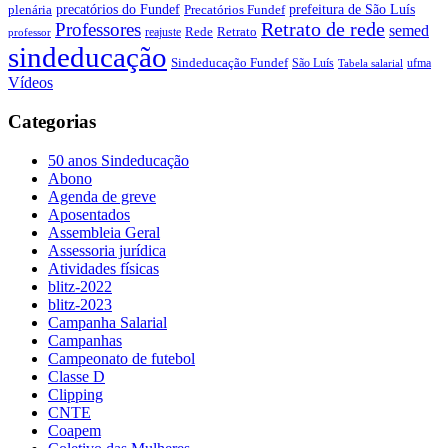
precatórios do Fundef
prefeitura de São Luís
plenária
Precatórios Fundef
Retrato de rede
Professores
semed
Rede
Retrato
reajuste
professor
sindeducação
Sindeducação Fundef
São Luís
ufma
Tabela salarial
Vídeos
Categorias
50 anos Sindeducação
Abono
Agenda de greve
Aposentados
Assembleia Geral
Assessoria jurídica
Atividades físicas
blitz-2022
blitz-2023
Campanha Salarial
Campanhas
Campeonato de futebol
Classe D
Clipping
CNTE
Coapem