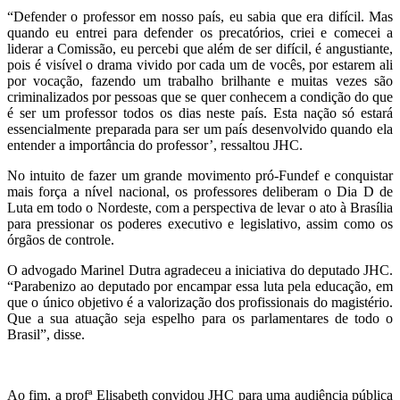
“Defender o professor em nosso país, eu sabia que era difícil. Mas
quando eu entrei para defender os precatórios, criei e comecei a
liderar a Comissão, eu percebi que além de ser difícil, é angustiante,
pois é visível o drama vivido por cada um de vocês, por estarem ali
por vocação, fazendo um trabalho brilhante e muitas vezes são
criminalizados por pessoas que se quer conhecem a condição do que
é ser um professor todos os dias neste país. Esta nação só estará
essencialmente preparada para ser um país desenvolvido quando ela
entender a importância do professor’, ressaltou JHC.
No intuito de fazer um grande movimento pró-Fundef e conquistar
mais força a nível nacional, os professores deliberam o Dia D de
Luta em todo o Nordeste, com a perspectiva de levar o ato à Brasília
para pressionar os poderes executivo e legislativo, assim como os
órgãos de controle.
O advogado Marinel Dutra agradeceu a iniciativa do deputado JHC.
“Parabenizo ao deputado por encampar essa luta pela educação, em
que o único objetivo é a valorização dos profissionais do magistério.
Que a sua atuação seja espelho para os parlamentares de todo o
Brasil”, disse.
Ao fim, a profª Elisabeth convidou JHC para uma audiência pública