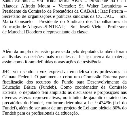
Santo Antônio – Sra. Rilda Maria Alves – Presidente da CUT
Alagoas; Alfredo Moura – Vereador; Sr. Walter Laranjeiras –
Presidente da Comissão de Precatórios da OAB/AL; Izac Ferreira –
Secretário de organizações e políticas sindicais da CUT/AL. – Sra.
Maria Consuelo – Presidente do Sindicato dos Trabalhadores da
Educação de Alagoas -SINTEAL; – Sra. Josefa Vieira – Professora
de Marechal Deodoro e representante da classe.
Além da ampla discussão provocada pelo deputado, também foram
analisadas as decisões mais recentes da Justiça acerca da matéria,
assim como foram definidas novas ações de resistência.
JHC vem sendo a voz expressiva em defesa dos professores na
Câmara Federal. O parlamentar criou uma Comissão Externa para
fiscalização dos recursos do Fundo para Desenvolvimento da
Educação Básica (Fundeb). Como coordenador da Comissão
Externa, o deputado tem ampliado as discussões e proposições nas
diversas esferas representativas, no intuito de garantir o rateio dos
precatórios do Fundef, conforme determina a Lei 9.424/96 (Lei do
Fundef), além de ser autor de um projeto de Lei que pleiteia 80% do
Fundeb para os profissionais da educação.