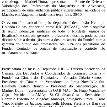
e o advogado Marinel Dutra, representando a Frente de Defesa e
Valorização dos Profissionais do Magistério e da Advocacia,
participaram de uma audiência pública interestadual, na cidade de
Maceió, em Alagoas, na tarde desta terça-feira, 30/10.
O evento fora articulado pelo deputado federal João Henrique
Holanda Caldas, conhecido como JHC (PSB/AL), com o objetivo
de reunir lideranças sindicais de todo o Nordeste, órgãos de
fiscalização e controle, gestores, professores e dos três poderes, para
discutir sobre a destinação correta dos precatórios do Fundef, com a
garantia do direito dos professores aos 60% dos precatórios do
Fundef. Contudo, os órgãos de fiscalização e controle não
mandaram representante.
Participaram da mesa o Deputado JHC – Terceiro Secretário da
Câmara dos Deputados e Coordenador da Comissão Externa –
Fundef, na Câmara dos Deputados; – Vereador Cidário Santos –
Presidente da Câmara de Vereadores de Igreja Nova/AL; Sra.
Elisabeth Castelo Branco – Presidente do Sindeducação; Dr.
Marinel Dutra – representante da OAB-MA; – Sr. Hugo Wanderley
Caju – Presidente da AMA; – Sr. Claudivan Costa – Secretário de
Controle Externo de Alagoas; Manolys, advogado Sinteal, Carro
Veio, Prefeito de Jacuípe, Emanuella Moura, Prefeita da Barra de