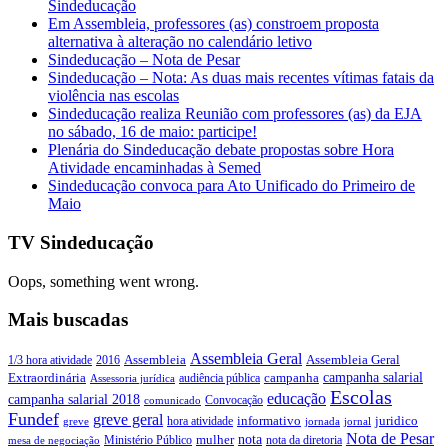
Sindeducação
Em Assembleia, professores (as) constroem proposta
alternativa à alteração no calendário letivo
Sindeducação – Nota de Pesar
Sindeducação – Nota: As duas mais recentes vítimas fatais da
violência nas escolas
Sindeducação realiza Reunião com professores (as) da EJA
no sábado, 16 de maio: participe!
Plenária do Sindeducação debate propostas sobre Hora
Atividade encaminhadas à Semed
Sindeducação convoca para Ato Unificado do Primeiro de
Maio
TV Sindeducação
Oops, something went wrong.
Mais buscadas
Assembleia Geral
Assembleia Geral
1/3 hora atividade
2016
Assembleia
campanha salarial
Extraordinária
campanha
audiência pública
Assessoria jurídica
Escolas
educação
campanha salarial 2018
Convocação
comunicado
Fundef
greve geral
juridico
informativo
hora atividade
greve
jornada
jornal
Nota de Pesar
nota
Ministério Público
mulher
nota da diretoria
mesa de negociação