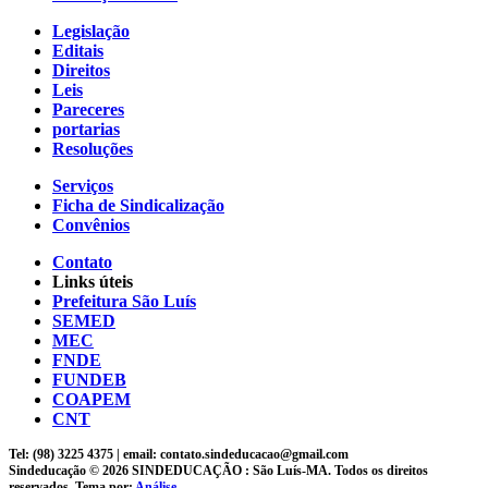
Legislação
Editais
Direitos
Leis
Pareceres
portarias
Resoluções
Serviços
Ficha de Sindicalização
Convênios
Contato
Links úteis
Prefeitura São Luís
SEMED
MEC
FNDE
FUNDEB
COAPEM
CNT
Tel: (98) 3225 4375 | email: contato.sindeducacao@gmail.com
Sindeducação © 2026 SINDEDUCAÇÃO : São Luís-MA. Todos os direitos
reservados. Tema por:
Análise
.