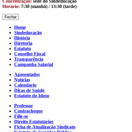
Concentração:
sede do Sindeducação
Horário:
7:30 (manhã) / 13:30 (tarde)
Fechar
Home
Sindeducação
História
Diretoria
Estatuto
Conselho Fiscal
Transparência
Campanha Salarial
Aposentados
Notícias
Calendário
Dicas de Saúde
Estatuto do Idoso
Professor
Contracheque
Filie-se
Direito Estatutários
Ficha de Atualização Sindicato