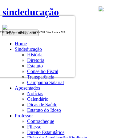
sindeducação
Toggle navigation
, COHAB Anil III CEP - 65050-270 São Luis - MA
Home
Sindeducação
História
Diretoria
Estatuto
Conselho Fiscal
Transparência
Campanha Salarial
Aposentados
Notícias
Calendário
Dicas de Saúde
Estatuto do Idoso
Professor
Contracheque
Filie-se
Direito Estatutários
Ficha de Atualização Sindicato