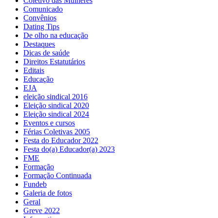
Coletivo das Mulheres
Comunicado
Convênios
Dating Tips
De olho na educação
Destaques
Dicas de saúde
Direitos Estatutários
Editais
Educação
EJA
eleição sindical 2016
Eleição sindical 2020
Eleição sindical 2024
Eventos e cursos
Férias Coletivas 2005
Festa do Educador 2022
Festa do(a) Educador(a) 2023
FME
Formação
Formação Continuada
Fundeb
Galeria de fotos
Geral
Greve 2022