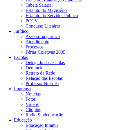
Tabela Salarial
Estatuto do Magistério
Estatuto do Servidor Público
PCCV
Concurso Literário
Jurídico
Assessoria jurídica
Atendimento
Processos
Férias Coletivas 2005
Escolas
Delegado das escolas
Denuncie
Retrato da Rede
Relação das Escolas
Professor Nota 10
Imprensa
Notícias
Fotos
Vídeos
Clipping
Rádio Sindeducação
Educação
Educação Infantil