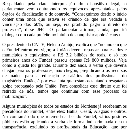
Respaldado pela clara interpretação do dispositivo legal, o
parlamentar vem contrapondo os equívocos apresentados pelos
órgãos de fiscalização e de controle. “Conseguimos desde o início
conter uma onda que estava se criando de que era vedada a
vinculação dos 60%, ou seja, era proibido pagar o direito do
professor”, disse JHC. O parlamentar afirmou, ainda, que irá
dialogar com cada prefeito no intuito de conquistar apoio à causa.
O presidente da CNTE, Heleno Araújo, explica que “no ano em que
o Fundef entrou em vigor, a União deveria repassar para estados e
municípios o equivalente a R$ 3,2 bilhões de reais, e só nos
primeiros anos do Fundef passou apenas R$ 800 milhões. Veja
como a queda foi grande. Durante dez anos, a verba que deveria
chegar para os professores, não chegou, prejudicando os recursos
destinados para a educação e salários dos profissionais do
magistério. Então, é por essa luta que estamos tentando resgatar o
golpe propagado pela União. Para consolidar esse direito que foi
retirado de nós, temos que continuar com esse processo de
mobilização”.
Alguns municípios de todos os estados do Nordeste já receberam os
precatórios do Fundef, entre eles: Bahia, Ceará, Alagoas e outros.
Na contramão do que referenda a Lei do Fundef, vários gestores
públicos estão aplicando a verba de forma indiscriminada e sem
transparência, excluindo os profissionais da Educação, que por