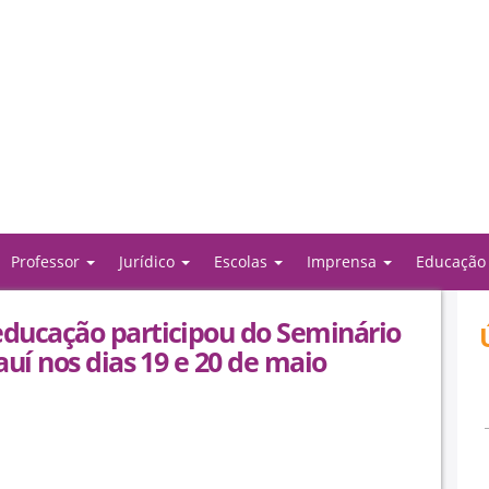
Professor
Jurídico
Escolas
Imprensa
Educaçã
ducação participou do Seminário
uí nos dias 19 e 20 de maio