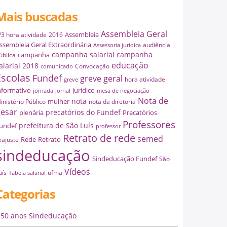
Mais buscadas
Assembleia Geral
Assembleia
/3 hora atividade
2016
ssembleia Geral Extraordinária
audiência
Assessoria jurídica
campanha salarial
campanha
campanha
ública
educação
alarial 2018
Convocação
comunicado
Escolas
Fundef
greve geral
hora atividade
greve
nformativo
juridico
jornada
jornal
mesa de negociação
Nota de
nota
mulher
inistério Público
nota da diretoria
esar
precatórios do Fundef
plenária
Precatórios
Professores
prefeitura de São Luís
undef
professor
Retrato de rede
semed
Rede
Retrato
eajuste
sindeducação
Sindeducação Fundef
São
Vídeos
uís
ufma
Tabela salarial
Categorias
50 anos Sindeducação