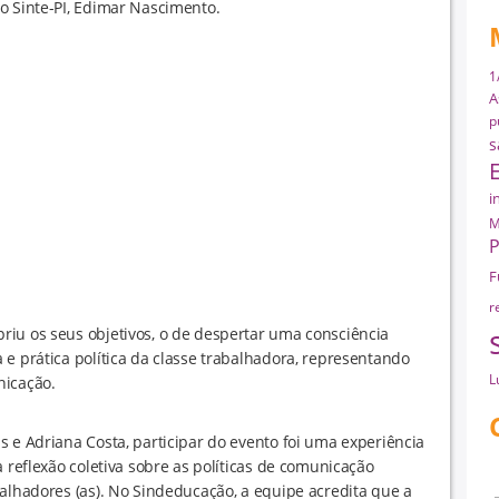
o Sinte-PI, Edimar Nascimento.
1
A
p
s
i
M
P
F
r
riu os seus objetivos, o de despertar uma consciência
 e prática política da classe trabalhadora, representando
L
nicação.
s e Adriana Costa, participar do evento foi uma experiência
a reflexão coletiva sobre as políticas de comunicação
balhadores (as). No Sindeducação, a equipe acredita que a