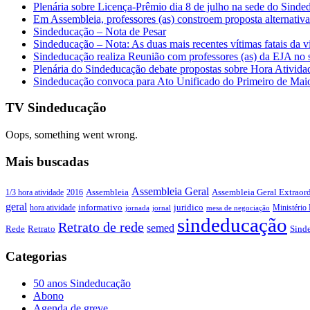
Plenária sobre Licença-Prêmio dia 8 de julho na sede do Sind
Em Assembleia, professores (as) constroem proposta alternativa 
Sindeducação – Nota de Pesar
Sindeducação – Nota: As duas mais recentes vítimas fatais da v
Sindeducação realiza Reunião com professores (as) da EJA no s
Plenária do Sindeducação debate propostas sobre Hora Ativid
Sindeducação convoca para Ato Unificado do Primeiro de Mai
TV Sindeducação
Oops, something went wrong.
Mais buscadas
Assembleia Geral
Assembleia Geral Extraord
1/3 hora atividade
2016
Assembleia
geral
juridico
informativo
Ministério 
hora atividade
jornada
jornal
mesa de negociação
sindeducação
Retrato de rede
semed
Sind
Rede
Retrato
Categorias
50 anos Sindeducação
Abono
Agenda de greve