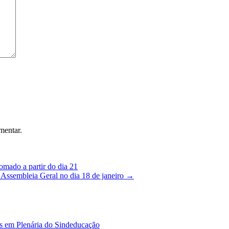
mentar.
ado a partir do dia 21
embleia Geral no dia 18 de janeiro
→
es em Plenária do Sindeducação