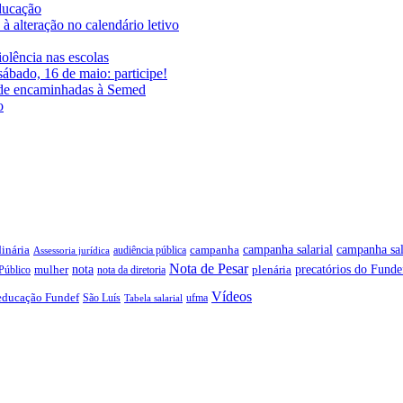
educação
à alteração no calendário letivo
iolência nas escolas
ábado, 16 de maio: participe!
ade encaminhadas à Semed
o
campanha salarial
inária
campanha sal
campanha
audiência pública
Assessoria jurídica
Nota de Pesar
precatórios do Funde
nota
plenária
Público
mulher
nota da diretoria
Vídeos
educação Fundef
São Luís
ufma
Tabela salarial