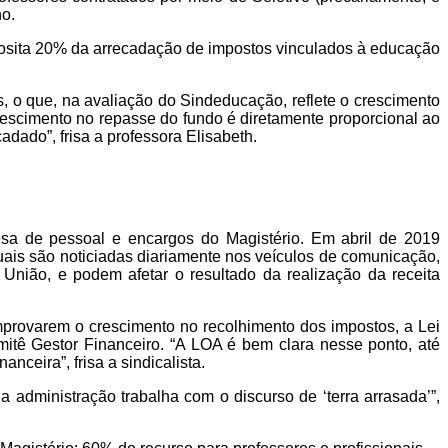
no.
posita 20% da arrecadação de impostos vinculados à educação
, o que, na avaliação do Sindeducação, reflete o crescimento
scimento no repasse do fundo é diretamente proporcional ao
cadado”,
frisa a professora Elisabeth
.
a de pessoal e encargos do Magistério. Em abril de 2019
uais são noticiadas diariamente nos veículos de comunicação,
 União, e podem afetar o resultado da realização da receita
ovarem o crescimento no recolhimento dos impostos, a
Lei
itê Gestor Financeiro. “A LOA é bem clara nesse ponto, até
anceira”, frisa a
sindicalista.
a administração trabalha com o discurso de ‘terra arrasada’”,