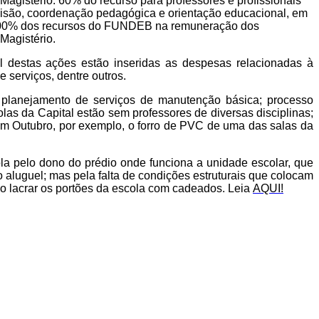
gistério: 60% do recurso para professores e profissionais
rvisão, coordenação pedagógica e orientação educacional, em
 100% dos recursos do FUNDEB na remuneração dos
Magistério.
destas ações estão inseridas as despesas relacionadas à
serviços, dentre outros.
planejamento de serviços de manutenção básica; processo
olas da Capital estão sem professores de diversas disciplinas;
Em Outubro, por exemplo, o forro de PVC de uma das salas da
a pelo dono do prédio onde funciona a unidade escolar, que
aluguel; mas pela falta de condições estruturais que colocam
 ao lacrar os portões da escola com cadeados. Leia
AQUI!