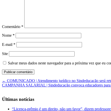
Comentário
*
Nome
*
E-mail
*
Site
Salvar meus dados neste navegador para a próxima vez que eu co
←
COMUNICADO | Atendimento jurídico no Sindeducação será retom
CAMPANHA SALARIAL | Sindeducação convoca educadores para Ass
Últimas notícias
“Licença-prêmio é um direito, não um favor”, dizem professor