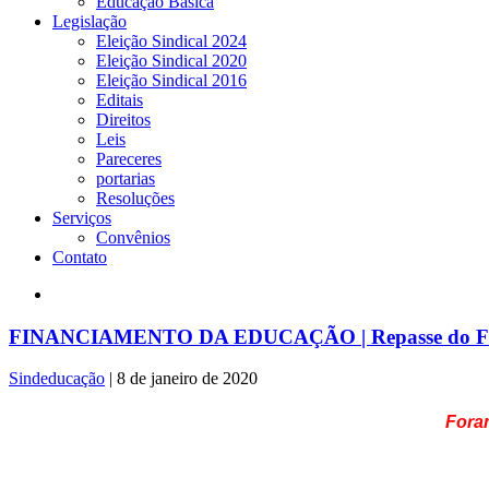
Educação Básica
Legislação
Eleição Sindical 2024
Eleição Sindical 2020
Eleição Sindical 2016
Editais
Direitos
Leis
Pareceres
portarias
Resoluções
Serviços
Convênios
Contato
FINANCIAMENTO DA EDUCAÇÃO | Repasse do FUNDEB
Sindeducação
|
8 de janeiro de 2020
Foram