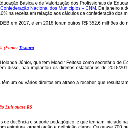
ucação Básica e de Valorização dos Profissionais da Educaç
la Confederação Nacional dos Municípios – CNM
. De janeiro a
% na receita em relação aos cálculos da confederação dos mu
DEB em 2017, e em 2018 foram outros R$ 352,6 milhões do ma
. (Fonte:
Tesouro
o Holanda Júnior, que tem Moacir Feitosa como secretário de E
m disso, não implantou os direitos estatutários de 2018/2019
êm um ou vários direitos em atraso a receber, que resultaram
São Luís quase R$
 de docência e suporte pedagógico, e que tenham iniciado na 
om estrutura, organização e definição claras.
Os quase 700 pro