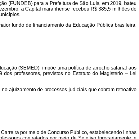
ão (FUNDEB) para a Prefeitura de São Luís, em 2019, bateu
 dezembro, a Capital maranhense recebeu R$ 385,5 milhões de
nicípios.
ior fundo de financiamento da Educação Pública brasileira,
ducação (SEMED), impõe uma política de arrocho salarial aos
 dos professores, previstos no Estatuto do Magistério – Lei
 no ajuizamento de processos judiciais que cobram retroativo
Carreira por meio de Concurso Público, estabelecendo linhas
fessores contratados por meio de Seletivo (precariamente,
e