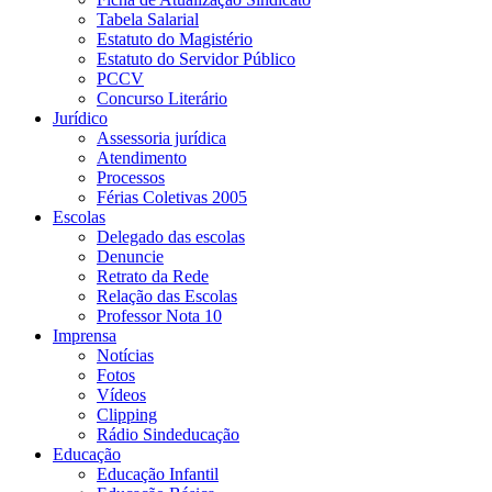
Tabela Salarial
Estatuto do Magistério
Estatuto do Servidor Público
PCCV
Concurso Literário
Jurídico
Assessoria jurídica
Atendimento
Processos
Férias Coletivas 2005
Escolas
Delegado das escolas
Denuncie
Retrato da Rede
Relação das Escolas
Professor Nota 10
Imprensa
Notícias
Fotos
Vídeos
Clipping
Rádio Sindeducação
Educação
Educação Infantil