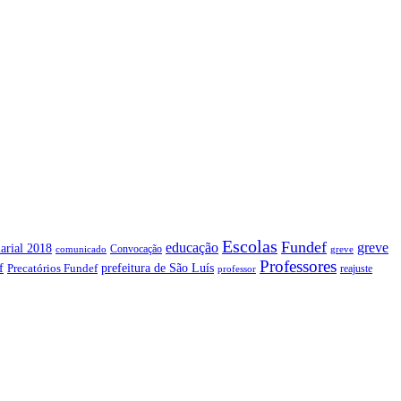
Escolas
Fundef
greve
educação
arial 2018
Convocação
comunicado
greve
Professores
f
prefeitura de São Luís
Precatórios Fundef
reajuste
professor