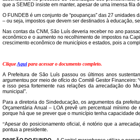
que a SEMED insiste em manter,
apesar de uma imensa fila d
O
FUNDEB
é um conjunto de “poupanças” das 27 unidades da
– ou seja, impostos que devem ser destinados à educação, se
Nas contas da CNM, São Luís deveria receber
no ano passa
econômico e o aumento no recolhimento de impostos
n
a Capi
crescimento econômico de municípios e estados, pois
a comp
Clique
Aqui
para acessar o documento completo.
A Pre
feitura de São Luís passou os últimos anos
sustenta
argumentou por meio de ofício do Comitê Gestor Financeiro: 
e isso pesa fortemente nas relações da arrecadação do Muni
municipal”.
Para a diretoria do Sindeducação, os argumentos da prefeitur
Orçamentária Anual – LOA prevê um percentual mínimo de re
porque há que se prever que o município tenha capacidade d
“
A
pesar do
posicionamento
oficial, é notório que a arrecad
pontua a presidente
.