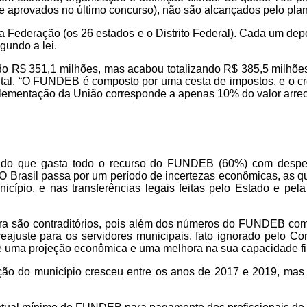
e aprovados no último concurso
), não são alcançados pelo pla
 Federação (os 26 estados e o Distrito Federal). Cada um de
gundo a lei.
do
R$ 351,1 milhões,
mas acabou
totalizando
R$ 385,5 milhões
tal
. “
O FUNDEB é composto por uma cesta de impostos, e o cre
lementação da União corresponde a
apenas
10% do valor arre
ndo que gasta todo o recurso do FUNDEB (60%) com despes
“O Brasil passa por um período de incertezas econômicas, as q
cípio, e nas transferências legais feitas pelo Estado e pela
a são contraditórios, pois a
lém dos números do FUNDEB compr
ajuste para os servidores municipais, fato ignorado pelo Com
e uma projeção econômica e uma melhora na sua capacidade fin
ação do município cresceu entre os anos de 2017 e 201
9
, mas 