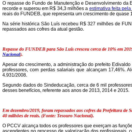
O repasse do Fundo de Manutenção e Desenvolvimento da Ed
recorde e superou em R$ 34,3 milhões a
estimativa feita pe
reais do FUNDEB, que representa um crescimento de quase 10
Na série histórica São Luís recebeu R$ 327 milhões de FUN
repassados aos cofres da atual gestão.
Repasse do FUNDEB para São Luís cresceu cerca de 10% em 2019
Nacional
).
Apesar do crescimento, a administração do prefeito Edivald
professores, com perdas salariais que alcançam 17,46%. Alé
4.931/2008.
Segundo dados do Sindeducação, cerca de 6 mil professores t
desses benefícios, referente aos anos de 2013, 2014 e 2015.
Em dezembro/2019, foram repassados aos cofres da Prefeitura de 
40 milhões de reais. (Fonte: Tesouro Nacional).
O PCCV alcança todos os professores que exerçam as funções
ascendentes no processo de valorização dos profissionais, c