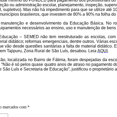
ntual mínimo do FUNDEB para pagamento dos profissionais do Ma
reção ou administração escolar, planejamento, inspeção, supe
l, supletivo). Mas
não há
impedimento para que se utilize até
municípios brasileiros, que investem de 80% a 90% na folha do 
manutenção e desenvolvimento da Educação Básica. No rol 
ipamentos necessários ao ensino, uso e manutenção de bens e 
 Educação – SEMED não tem reestruturado as escolas, com 
erial didático; reformas emergenciais, dentre outros. Várias esc
vão desde questões sanitárias a falta de material didático. 
 em Tajipuru, Zona Rural de São Luís, desabou. Leia
AQUI
.
o, localizada no Bairro de Fátima, foram despejadas da escol
“Não é só pelos quase quatro anos de atraso no pagamento do 
e São Luís e Secretaria de Educação”, justificou o proprietário
ão marcados com
*