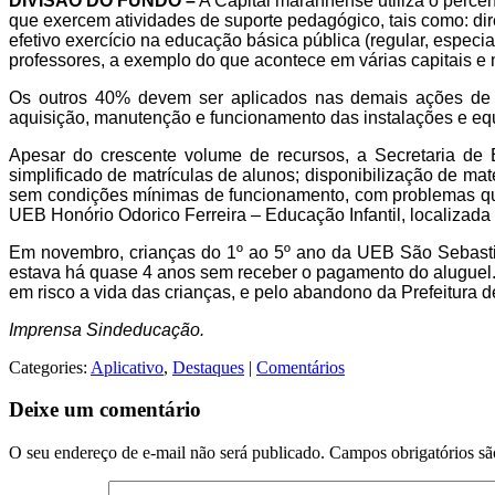
DIVISÃO DO FUNDO –
A
Capital maranhense utiliza o perce
que exercem atividades de suporte pedagógico, tais como: di
efetivo exercício na educação básica pública (regular, especia
professores, a exemplo do que acontece em várias capitais e 
Os outros 40% d
evem ser aplicados nas demais ações de 
aquisição, manutenção e funcionamento das instalações e equ
Apesar do crescente volume de recursos, a Secretaria de
simplificado de matrículas de alunos; disponibilização de mat
sem condições mínimas de funcionamento, com problemas que 
UEB Honório Odorico Ferreira – Educação Infantil, localizada
Em novembro, crianças do 1º ao 5º ano da UEB São Sebastiã
estava há quase 4 anos sem receber o pagamento do aluguel. 
em risco a vida das crianças, e pelo abandono da Prefeitura d
Imprensa Sindeducação.
Categories:
Aplicativo
,
Destaques
|
Comentários
Deixe um comentário
O seu endereço de e-mail não será publicado.
Campos obrigatórios s