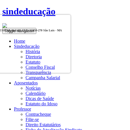
sindeducação
Toggle navigation
, COHAB Anil III CEP - 65050-270 São Luis - MA
Home
Sindeducação
História
Diretoria
Estatuto
Conselho Fiscal
Transparência
Campanha Salarial
Aposentados
Notícias
Calendário
Dicas de Saúde
Estatuto do Idoso
Professor
Contracheque
Filie-se
Direito Estatutários
Ficha de Atualização Sindicato