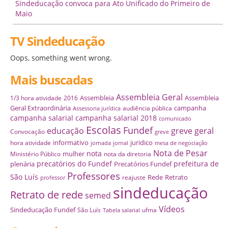
Sindeducação convoca para Ato Unificado do Primeiro de
Maio
TV Sindeducação
Oops, something went wrong.
Mais buscadas
Assembleia Geral
Assembleia
Assembleia
1/3 hora atividade
2016
Geral Extraordinária
campanha
audiência pública
Assessoria jurídica
campanha salarial
campanha salarial 2018
comunicado
Escolas
Fundef
educação
greve geral
Convocação
greve
informativo
juridico
hora atividade
jornada
jornal
mesa de negociação
Nota de Pesar
nota
mulher
Ministério Público
nota da diretoria
precatórios do Fundef
prefeitura de
plenária
Precatórios Fundef
Professores
São Luís
Rede
Retrato
reajuste
professor
sindeducação
Retrato de rede
semed
Vídeos
Sindeducação Fundef
São Luís
ufma
Tabela salarial