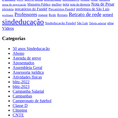
Nota de Pesar
nota
Ministério Público
mulher
nota da diretoria
mesa de negociação
precatórios do Fundef
prefeitura de São Luís
plenária
Precatórios Fundef
Retrato de rede
Professores
semed
Rede
Retrato
reajuste
professor
sindeducação
Sindeducação Fundef
São Luís
ufma
Tabela salarial
Vídeos
Categorias
50 anos Sindeducação
Abono
Agenda de greve
Aposentados
Assembleia Geral
Assessoria jurídica
Atividades físicas
blitz-2022
blitz-2023
Campanha Salarial
Campanhas
Campeonato de futebol
Classe D
Clipping
CNTE