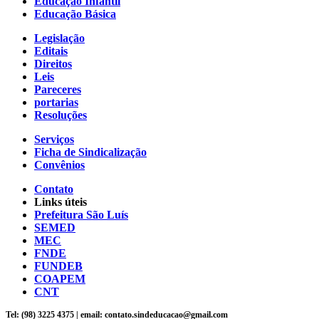
Educação Infantil
Educação Básica
Legislação
Editais
Direitos
Leis
Pareceres
portarias
Resoluções
Serviços
Ficha de Sindicalização
Convênios
Contato
Links úteis
Prefeitura São Luís
SEMED
MEC
FNDE
FUNDEB
COAPEM
CNT
Tel: (98) 3225 4375 | email: contato.sindeducacao@gmail.com