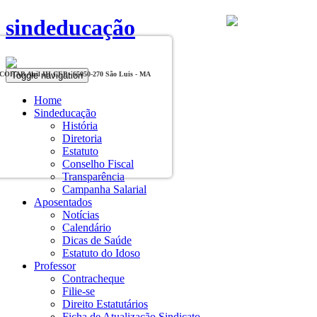
sindeducação
Toggle navigation
, COHAB Anil III CEP - 65050-270 São Luis - MA
Home
Sindeducação
História
Diretoria
Estatuto
Conselho Fiscal
Transparência
Campanha Salarial
Aposentados
Notícias
Calendário
Dicas de Saúde
Estatuto do Idoso
Professor
Contracheque
Filie-se
Direito Estatutários
Ficha de Atualização Sindicato