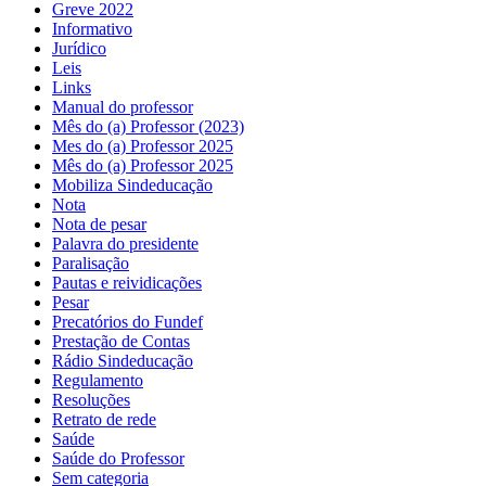
Greve 2022
Informativo
Jurídico
Leis
Links
Manual do professor
Mês do (a) Professor (2023)
Mes do (a) Professor 2025
Mês do (a) Professor 2025
Mobiliza Sindeducação
Nota
Nota de pesar
Palavra do presidente
Paralisação
Pautas e reividicações
Pesar
Precatórios do Fundef
Prestação de Contas
Rádio Sindeducação
Regulamento
Resoluções
Retrato de rede
Saúde
Saúde do Professor
Sem categoria