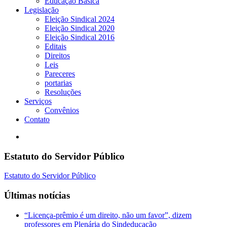
Educação Básica
Legislação
Eleição Sindical 2024
Eleição Sindical 2020
Eleição Sindical 2016
Editais
Direitos
Leis
Pareceres
portarias
Resoluções
Serviços
Convênios
Contato
Estatuto do Servidor Público
Estatuto do Servidor Público
Últimas notícias
“Licença-prêmio é um direito, não um favor”, dizem
professores em Plenária do Sindeducação