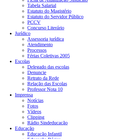
Tabela Salarial
Estatuto do Magistério
Estatuto do Servidor Público
PCCV
Concurso Literário
Jurídico
Assessoria jurídica
Atendimento
Processos
Férias Coletivas 2005
Escolas
Delegado das escolas
Denuncie
Retrato da Rede
Relação das Escolas
Professor Nota 10
Imprensa
Notícias
Fotos
Vídeos
Clipping
Rádio Sindeducação
Educação
Educação Infantil