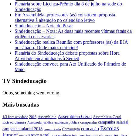
Plenária sobre Licença-Prêmio dia 8 de julho na sede do
Sindeducação
Em Assembleia, professores (as) constroem proposta
alternativa à alteração no calendário letivo
Sindeducação – Nota de Pesar
Sindeducação – Nota: As duas mais recentes vítimas fatais da
violência nas escolas
Sindeducação realiza Reunião com professores (as) da EJA
no sábado, 16 de maio: participe!
Plenária do Sindeducação debate propostas sobre Hora
Atividade encaminhadas à Semed
Sindeducação convoca para Ato Unificado do Primeiro de
Maio
TV Sindeducação
Oops, something went wrong.
Mais buscadas
Assembleia Geral
Assembleia Geral
1/3 hora atividade
2016
Assembleia
campanha salarial
Extraordinária
campanha
audiência pública
Assessoria jurídica
Escolas
educação
campanha salarial 2018
Convocação
comunicado
Fundef
greve geral
juridico
informativo
hora atividade
greve
jornada
jornal