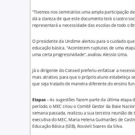
“Tivemos nos seminários uma ampla participação de e
dá a clareza de que este documento terá o lastro so
representará a necessidade das escolas de todo o Bra
O presidente da Undime alertou para o cuidado que s
educação básica. “Acontecem rupturas de uma etapa
uma certa progressividade”, avaliou Alessio Lima.
Já o dirigente do Consed preferiu enfatizar a necess
mais atrativo, para que o próprio aluno estabeleça s
que seja tratado de maneira diferente do ensino fu
Etapas
– As sugestões fazem parte da última etapa 
período, o MEC criou o Comitê Gestor da Base Naci
semana passada, realizou a sua terceira reunião de 
executiva do MEC, Maria Helena Guimarães de Castro, 
Educação Básica (SEB), Rossieli Soares da Silva.