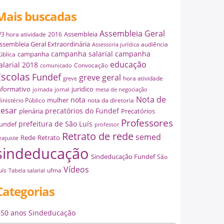
Mais buscadas
Assembleia Geral
Assembleia
/3 hora atividade
2016
ssembleia Geral Extraordinária
audiência
Assessoria jurídica
campanha salarial
campanha
campanha
ública
educação
alarial 2018
Convocação
comunicado
Escolas
Fundef
greve geral
hora atividade
greve
nformativo
juridico
jornada
jornal
mesa de negociação
Nota de
nota
mulher
inistério Público
nota da diretoria
esar
precatórios do Fundef
plenária
Precatórios
Professores
prefeitura de São Luís
undef
professor
Retrato de rede
semed
Rede
Retrato
eajuste
sindeducação
Sindeducação Fundef
São
Vídeos
uís
ufma
Tabela salarial
Categorias
50 anos Sindeducação