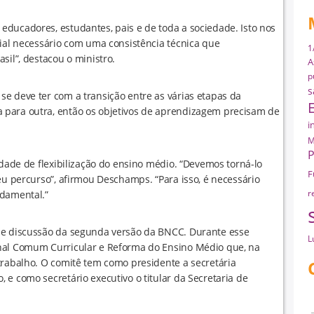
ducadores, estudantes, pais e de toda a sociedade. Isto nos
cial necessário com uma consistência técnica que
1
sil”, destacou o ministro.
A
p
s
e deve ter com a transição entre as várias etapas da
 para outra, então os objetivos de aprendizagem precisam de
i
M
P
idade de flexibilização do ensino médio. “Devemos torná-lo
F
eu percurso”, afirmou Deschamps. “Para isso, é necessário
ndamental.”
r
de discussão da segunda versão da BNCC. Durante esse
L
onal Comum Curricular e Reforma do Ensino Médio que, na
trabalho. O comitê tem como presidente a secretária
e como secretário executivo o titular da Secretaria de