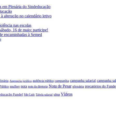
es em Plenária do Sindeducação
educação
à alteração no calendário letivo
iolência nas escolas
ábado, 16 de maio: participe!
ade encaminhadas à Semed
o
campanha salarial
inária
campanha sal
campanha
audiência pública
Assessoria jurídica
Nota de Pesar
precatórios do Funde
nota
plenária
Público
mulher
nota da diretoria
Vídeos
educação Fundef
São Luís
ufma
Tabela salarial