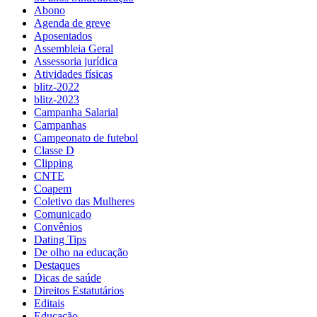
Abono
Agenda de greve
Aposentados
Assembleia Geral
Assessoria jurídica
Atividades físicas
blitz-2022
blitz-2023
Campanha Salarial
Campanhas
Campeonato de futebol
Classe D
Clipping
CNTE
Coapem
Coletivo das Mulheres
Comunicado
Convênios
Dating Tips
De olho na educação
Destaques
Dicas de saúde
Direitos Estatutários
Editais
Educação