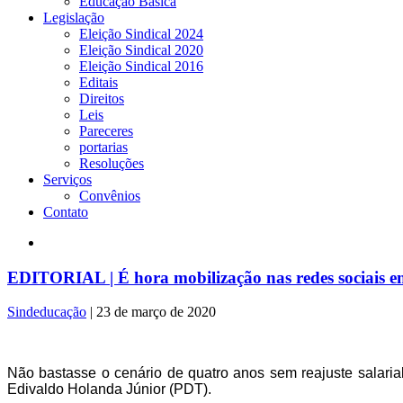
Educação Básica
Legislação
Eleição Sindical 2024
Eleição Sindical 2020
Eleição Sindical 2016
Editais
Direitos
Leis
Pareceres
portarias
Resoluções
Serviços
Convênios
Contato
EDITORIAL | É hora mobilização nas redes sociais em
Sindeducação
|
23 de março de 2020
Não bastasse o cenário de quatro anos sem reajuste salari
Edivaldo Holanda Júnior (PDT).