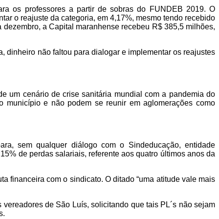
 para os professores a partir de sobras do FUNDEB 2019. O
mentar o reajuste da categoria, em 4,17%, mesmo tendo recebido
 a dezembro, a Capital maranhense recebeu R$ 385,5 milhões,
dinheiro não faltou para dialogar e implementar os reajustes
 de um cenário de crise sanitária mundial com a pandemia do
a do município e não podem se reunir em aglomerações como
para, sem qualquer diálogo com o Sindeducação, entidade
15% de perdas salariais, referente aos quatro últimos anos da
a financeira com o sindicato. O ditado “uma atitude vale mais
 vereadores de São Luís, solicitando que tais PL´s não sejam
s.