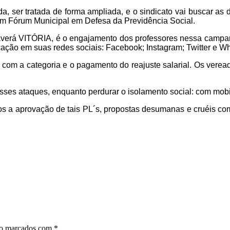
a, ser tratada de forma ampliada, e o sindicato vai buscar as 
um Fórum Municipal em Defesa da Previdência Social.
averá VITÓRIA, é o engajamento dos professores nessa campanh
ação em suas redes sociais: Facebook; Instagram; Twitter e W
ito com a categoria e o pagamento do reajuste salarial. Os ve
es ataques, enquanto perdurar o isolamento social: com mobil
s a aprovação de tais PL´s, propostas desumanas e cruéis com
ão marcados com
*