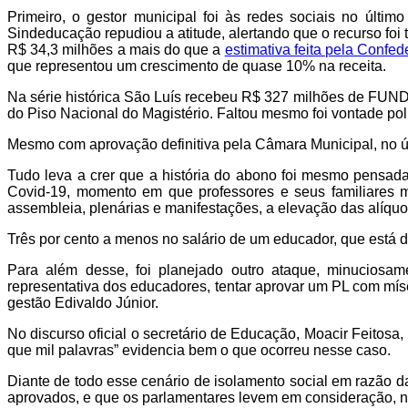
Primeiro, o gestor municipal foi às redes sociais no últ
Sindeducação repudiou a
atitude
, alertando que o recurso fo
R$ 34,3 milhões a
mais do que a
estimativa feita pela Conf
que represent
ou
um crescimento de quase 10% na receita.
Na série histórica São Luís recebeu R$ 327 milhões de FUNDE
do Piso Nacional do Magistério. Faltou mesmo foi vontade polí
Mesmo com aprovação definitiva pela Câmara Municipal, no ú
Tudo leva a crer que a história do abono foi mesmo pensada
Covid-19, momento em que professores e seus familiares m
assembleia, plenárias e manifestações, a elevação das alíquo
Três por cento a menos no salário de um educador, que está de
Para além desse, foi planejado outro ataque, minuciosa
representativa dos educadores, tentar aprovar um PL com míse
gestão Edivaldo Júnior.
No discurso oficial o secretário de Educação, Moacir Feitosa
que mil palavras” evidencia bem o que ocorreu nesse caso.
Diante de todo esse cenário de isolamento social em razão d
aprovados, e que os parlamentares levem em consideração, n