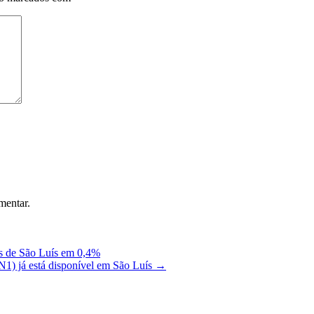
mentar.
es de São Luís em 0,4%
) já está disponível em São Luís
→