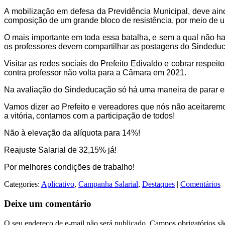
A mobilização em defesa da Previdência Municipal, deve aind
composição de um grande bloco de resistência, por meio de 
O mais importante em toda essa batalha, e sem a qual não h
os professores devem compartilhar as postagens do Sindeduc
Visitar as redes sociais do Prefeito Edivaldo e cobrar respe
contra professor não volta para a Câmara em 2021.
Na avaliação do Sindeducação só há uma maneira de parar ess
Vamos dizer ao Prefeito e vereadores que nós não aceitaremo
a vitória, contamos com a participação de todos!
Não à elevação da alíquota para 14%!
Reajuste Salarial de 32,15% já!
Por melhores condições de trabalho!
Categories:
Aplicativo
,
Campanha Salarial
,
Destaques
|
Comentários
Deixe um comentário
O seu endereço de e-mail não será publicado.
Campos obrigatórios s