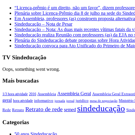
“Licença-prêmio é um direito, não um favor”, dizem professor
Plenária sobre Licença-Prêmio dia 8 de julho na sede do Sind
Em Assembleia, professores (as) constroem proposta alternativa 
Sindeducação – Nota de Pesar
Sindeducação – Nota: As duas mais recentes vítimas fatais da v
Sindeducação realiza Reunião com professores (as) da EJA no s
Plenária do Sindeducação debate propostas sobre Hora Ativid
Sindeducação convoca para Ato Unificado do Primeiro de Mai
TV Sindeducação
Oops, something went wrong.
Mais buscadas
Assembleia Geral
Assembleia Geral Extraord
1/3 hora atividade
2016
Assembleia
geral
juridico
informativo
Ministério 
hora atividade
jornada
jornal
mesa de negociação
sindeducação
Retrato de rede
semed
Sind
Rede
Retrato
Categorias
50 anos Sindeducação