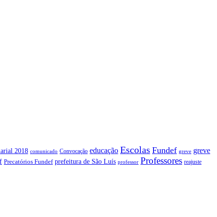
Escolas
Fundef
greve
educação
arial 2018
Convocação
comunicado
greve
Professores
f
prefeitura de São Luís
Precatórios Fundef
reajuste
professor