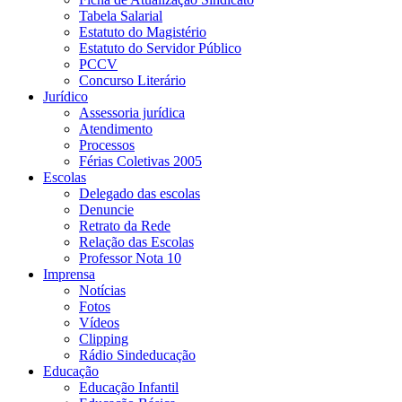
Tabela Salarial
Estatuto do Magistério
Estatuto do Servidor Público
PCCV
Concurso Literário
Jurídico
Assessoria jurídica
Atendimento
Processos
Férias Coletivas 2005
Escolas
Delegado das escolas
Denuncie
Retrato da Rede
Relação das Escolas
Professor Nota 10
Imprensa
Notícias
Fotos
Vídeos
Clipping
Rádio Sindeducação
Educação
Educação Infantil