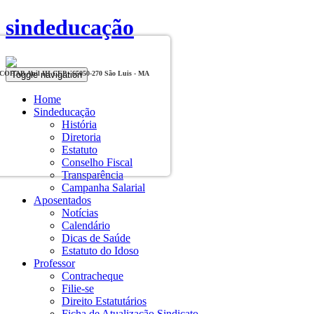
sindeducação
Toggle navigation
, COHAB Anil III CEP - 65050-270 São Luis - MA
Home
Sindeducação
História
Diretoria
Estatuto
Conselho Fiscal
Transparência
Campanha Salarial
Aposentados
Notícias
Calendário
Dicas de Saúde
Estatuto do Idoso
Professor
Contracheque
Filie-se
Direito Estatutários
Ficha de Atualização Sindicato