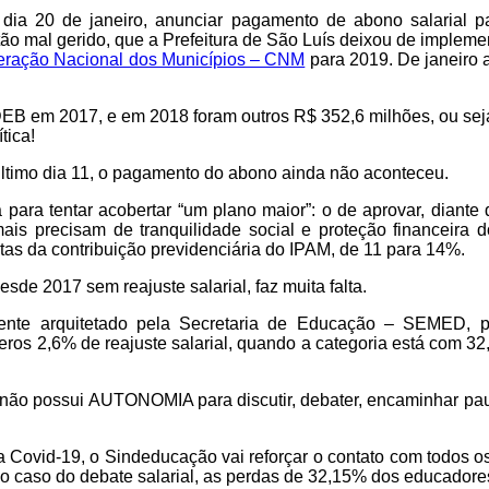
imo dia 20 de janeiro, anunciar pagamento de abono salarial
i tão mal gerido, que a Prefeitura de São Luís deixou de imple
ederação Nacional dos Municípios – CNM
para 2019
. De janeiro
B em 2017, e em 2018 foram outros R$ 352,6 milhões, ou seja, 
tica!
ltimo dia 11, o pagamento do abono ainda não aconteceu.
 para tentar acobertar “um plano maior”: o de aprovar, diante
ais precisam de tranquilidade social e proteção financeir
tas da contribuição previdenciária do IPAM, de 11 para 14%.
sde 2017 sem reajuste salarial, faz muita falta.
mente arquitetado pela Secretaria de Educação – SEMED, 
ros 2,6% de reajuste salarial, quando a categoria está com 32,
, não possui AUTONOMIA para discutir, debater, encaminhar paut
a Covid-19, o Sindeducação vai reforçar o contato com todos os
o caso do debate salarial, as perdas de 32,15% dos educadore