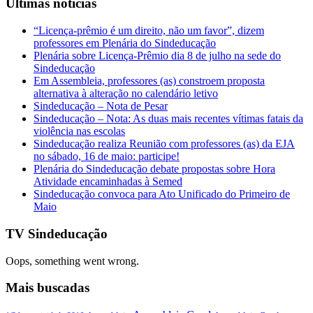
Últimas notícias
“Licença-prêmio é um direito, não um favor”, dizem
professores em Plenária do Sindeducação
Plenária sobre Licença-Prêmio dia 8 de julho na sede do
Sindeducação
Em Assembleia, professores (as) constroem proposta
alternativa à alteração no calendário letivo
Sindeducação – Nota de Pesar
Sindeducação – Nota: As duas mais recentes vítimas fatais da
violência nas escolas
Sindeducação realiza Reunião com professores (as) da EJA
no sábado, 16 de maio: participe!
Plenária do Sindeducação debate propostas sobre Hora
Atividade encaminhadas à Semed
Sindeducação convoca para Ato Unificado do Primeiro de
Maio
TV Sindeducação
Oops, something went wrong.
Mais buscadas