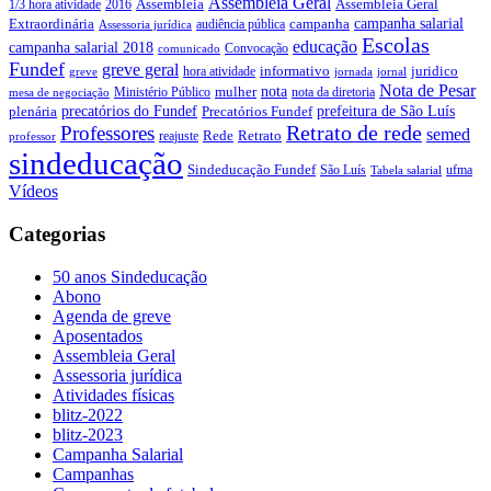
Assembleia Geral
Assembleia Geral
1/3 hora atividade
2016
Assembleia
campanha salarial
Extraordinária
campanha
audiência pública
Assessoria jurídica
Escolas
educação
campanha salarial 2018
Convocação
comunicado
Fundef
greve geral
juridico
informativo
hora atividade
greve
jornada
jornal
Nota de Pesar
nota
Ministério Público
mulher
nota da diretoria
mesa de negociação
precatórios do Fundef
prefeitura de São Luís
plenária
Precatórios Fundef
Retrato de rede
Professores
semed
Rede
Retrato
reajuste
professor
sindeducação
Sindeducação Fundef
São Luís
ufma
Tabela salarial
Vídeos
Categorias
50 anos Sindeducação
Abono
Agenda de greve
Aposentados
Assembleia Geral
Assessoria jurídica
Atividades físicas
blitz-2022
blitz-2023
Campanha Salarial
Campanhas