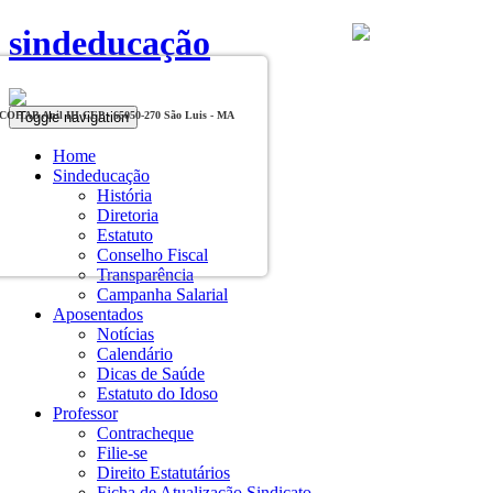
sindeducação
Toggle navigation
, COHAB Anil III CEP - 65050-270 São Luis - MA
Home
Sindeducação
História
Diretoria
Estatuto
Conselho Fiscal
Transparência
Campanha Salarial
Aposentados
Notícias
Calendário
Dicas de Saúde
Estatuto do Idoso
Professor
Contracheque
Filie-se
Direito Estatutários
Ficha de Atualização Sindicato