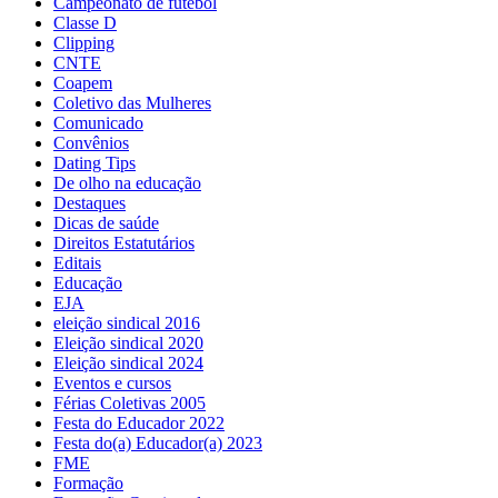
Campeonato de futebol
Classe D
Clipping
CNTE
Coapem
Coletivo das Mulheres
Comunicado
Convênios
Dating Tips
De olho na educação
Destaques
Dicas de saúde
Direitos Estatutários
Editais
Educação
EJA
eleição sindical 2016
Eleição sindical 2020
Eleição sindical 2024
Eventos e cursos
Férias Coletivas 2005
Festa do Educador 2022
Festa do(a) Educador(a) 2023
FME
Formação