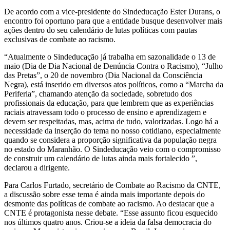
De acordo com a vice-presidente do Sindeducação Ester Durans, o
encontro foi oportuno para que a entidade busque desenvolver mais
ações dentro do seu calendário de lutas políticas com pautas
exclusivas de combate ao racismo.
“Atualmente o Sindeducação já trabalha em sazonalidade o 13 de
maio (Dia de Dia Nacional de Denúncia Contra o Racismo), “Julho
das Pretas”, o 20 de novembro (Dia Nacional da Consciência
Negra), está inserido em diversos atos políticos, como a “Marcha da
Periferia”, chamando atenção da sociedade, sobretudo dos
profissionais da educação, para que lembrem que as experiências
raciais atravessam todo o processo de ensino e aprendizagem e
devem ser respeitadas, mas, acima de tudo, valorizadas. Logo há a
necessidade da inserção do tema no nosso cotidiano, especialmente
quando se considera a proporção significativa da população negra
no estado do Maranhão. O Sindeducação veio com o compromisso
de construir um calendário de lutas ainda mais fortalecido ”,
declarou a dirigente.
Para Carlos Furtado, secretário de Combate ao Racismo da CNTE,
a discussão sobre esse tema é ainda mais importante depois do
desmonte das políticas de combate ao racismo. Ao destacar que a
CNTE é protagonista nesse debate. “Esse assunto ficou esquecido
nos últimos quatro anos. Criou-se a ideia da falsa democracia do