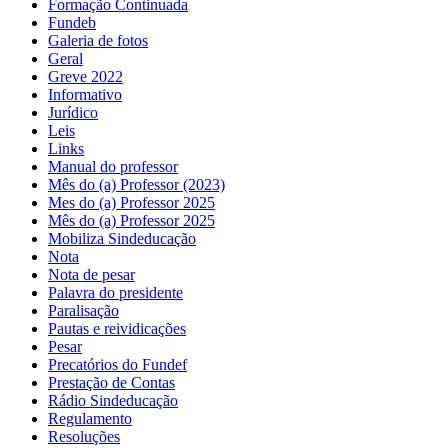
Formação Continuada
Fundeb
Galeria de fotos
Geral
Greve 2022
Informativo
Jurídico
Leis
Links
Manual do professor
Mês do (a) Professor (2023)
Mes do (a) Professor 2025
Mês do (a) Professor 2025
Mobiliza Sindeducação
Nota
Nota de pesar
Palavra do presidente
Paralisação
Pautas e reividicações
Pesar
Precatórios do Fundef
Prestação de Contas
Rádio Sindeducação
Regulamento
Resoluções