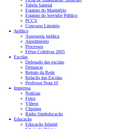
Tabela Salarial
Estatuto do Magistério
Estatuto do Servidor Público
PCCV
Concurso Literário
Jurídico
Assessoria jurídica
Atendimento
Processos
Férias Coletivas 2005
Escolas
Delegado das escolas
Denuncie
Retrato da Rede
Relação das Escolas
Professor Nota 10
Imprensa
Notícias
Fotos
Vídeos
Clipping
Rádio Sindeducação
Educação
Educação Infantil