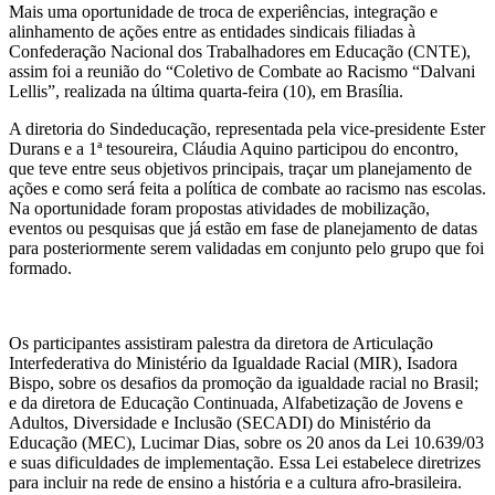
Mais uma oportunidade de troca de experiências, integração e
alinhamento de ações entre as entidades sindicais filiadas à
Confederação Nacional dos Trabalhadores em Educação (CNTE),
assim foi a reunião do “Coletivo de Combate ao Racismo “Dalvani
Lellis”, realizada na última quarta-feira (10), em Brasília.
A diretoria do Sindeducação, representada pela vice-presidente Ester
Durans e a 1ª tesoureira, Cláudia Aquino participou do encontro,
que teve entre seus objetivos principais, traçar um planejamento de
ações e como será feita a política de combate ao racismo nas escolas.
Na oportunidade foram propostas atividades de mobilização,
eventos ou pesquisas que já estão em fase de planejamento de datas
para posteriormente serem validadas em conjunto pelo grupo que foi
formado.
Os participantes assistiram palestra da diretora de Articulação
Interfederativa do Ministério da Igualdade Racial (MIR), Isadora
Bispo, sobre os desafios da promoção da igualdade racial no Brasil;
e da diretora de Educação Continuada, Alfabetização de Jovens e
Adultos, Diversidade e Inclusão (SECADI) do Ministério da
Educação (MEC), Lucimar Dias, sobre os 20 anos da Lei 10.639/03
e suas dificuldades de implementação. Essa Lei estabelece diretrizes
para incluir na rede de ensino a história e a cultura afro-brasileira.