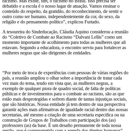
racismo. Mas existe, sim, o racismo no Brasil. Isso precisa ser
debatido e a escola é o nosso lugar de atuação. Vamos ensinar o
conteúdo do respeito, da gratidão, do reconhecimento, de sentir o
outro como ser humano, independentemente da cor, do sexo, da
religião e do pensamento político”, explicou Furtado.
A tesoureira do Sindeducação, Cláudia Aquino considerou a reunião
do “Coletivo de Combate ao Racismo “Dalvani Lellis” como um
momento importante de acolhimento para todas as mulheres que ali
estavam. Segundo a educadora, o encontro serviu para fortalecer as
mulheres negras que são dirigentes de entidades.
“Por meio de troca de experiências com pessoas de várias regiões do
país, a reunião ampliou o olhar sobre a importância de tratar cada
vez mais do tema, tendo em vista que, as mulheres negras, a
exemplo de qualquer piora de quadro social, de falta de políticas
públicas e de investimentos para o combate ao racismo, são as que
estão mais desprotegidas e sofrem diante de tantas injustiças sociais,
que são históricas. Nossa entidade já tem dentro de sua perspectiva
garantir ações mais afirmativas de igualdade racial dentro das nossas
secretarias, até mesmo a criação de uma secretaria especifica ou na
construção de Grupos de Trabalhos com participação dos (as)
professores (as) da base. É um desafio permanente de toda nossa
gestão, que é comprometida com a agenda dos direitos humanos”,