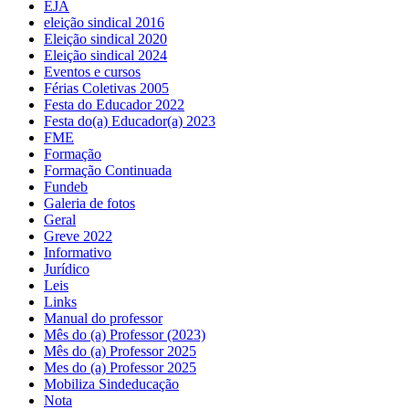
EJA
eleição sindical 2016
Eleição sindical 2020
Eleição sindical 2024
Eventos e cursos
Férias Coletivas 2005
Festa do Educador 2022
Festa do(a) Educador(a) 2023
FME
Formação
Formação Continuada
Fundeb
Galeria de fotos
Geral
Greve 2022
Informativo
Jurídico
Leis
Links
Manual do professor
Mês do (a) Professor (2023)
Mês do (a) Professor 2025
Mes do (a) Professor 2025
Mobiliza Sindeducação
Nota