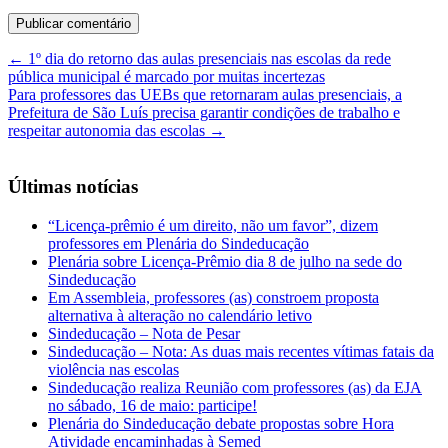
←
1º dia do retorno das aulas presenciais nas escolas da rede
pública municipal é marcado por muitas incertezas
Para professores das UEBs que retornaram aulas presenciais, a
Prefeitura de São Luís precisa garantir condições de trabalho e
respeitar autonomia das escolas
→
Últimas notícias
“Licença-prêmio é um direito, não um favor”, dizem
professores em Plenária do Sindeducação
Plenária sobre Licença-Prêmio dia 8 de julho na sede do
Sindeducação
Em Assembleia, professores (as) constroem proposta
alternativa à alteração no calendário letivo
Sindeducação – Nota de Pesar
Sindeducação – Nota: As duas mais recentes vítimas fatais da
violência nas escolas
Sindeducação realiza Reunião com professores (as) da EJA
no sábado, 16 de maio: participe!
Plenária do Sindeducação debate propostas sobre Hora
Atividade encaminhadas à Semed