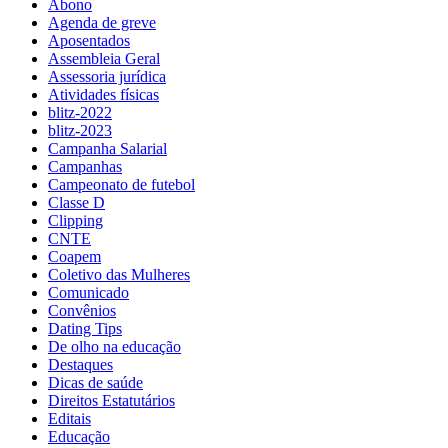
Abono
Agenda de greve
Aposentados
Assembleia Geral
Assessoria jurídica
Atividades físicas
blitz-2022
blitz-2023
Campanha Salarial
Campanhas
Campeonato de futebol
Classe D
Clipping
CNTE
Coapem
Coletivo das Mulheres
Comunicado
Convênios
Dating Tips
De olho na educação
Destaques
Dicas de saúde
Direitos Estatutários
Editais
Educação