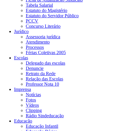
Tabela Salarial
Estatuto do Magistério
Estatuto do Servidor Público
PCCV
Concurso Literário
Jurídico
Assessoria jurídica
Atendimento
Processos
Férias Coletivas 2005
Escolas
Delegado das escolas
Denuncie
Retrato da Rede
Relação das Escolas
Professor Nota 10
Imprensa
Notícias
Fotos
Vídeos
Clipping
Rádio Sindeducação
Educação
Educação Infantil