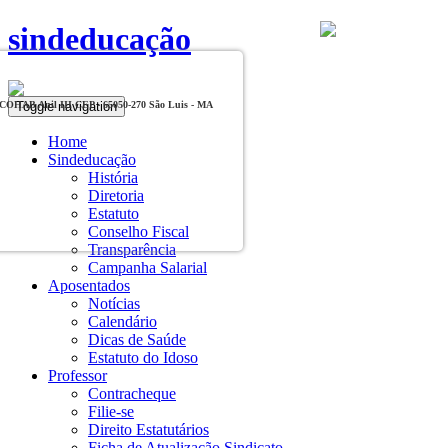
sindeducação
Toggle navigation
, COHAB Anil III CEP - 65050-270 São Luis - MA
Home
Sindeducação
História
Diretoria
Estatuto
Conselho Fiscal
Transparência
Campanha Salarial
Aposentados
Notícias
Calendário
Dicas de Saúde
Estatuto do Idoso
Professor
Contracheque
Filie-se
Direito Estatutários
Ficha de Atualização Sindicato