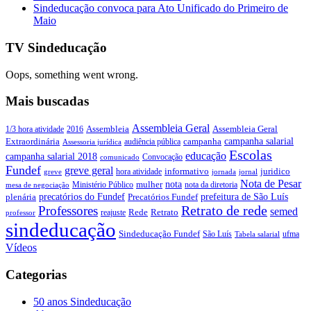
Sindeducação convoca para Ato Unificado do Primeiro de
Maio
TV Sindeducação
Oops, something went wrong.
Mais buscadas
Assembleia Geral
Assembleia Geral
1/3 hora atividade
2016
Assembleia
campanha salarial
Extraordinária
campanha
audiência pública
Assessoria jurídica
Escolas
educação
campanha salarial 2018
Convocação
comunicado
Fundef
greve geral
juridico
informativo
hora atividade
greve
jornada
jornal
Nota de Pesar
nota
Ministério Público
mulher
nota da diretoria
mesa de negociação
precatórios do Fundef
prefeitura de São Luís
plenária
Precatórios Fundef
Retrato de rede
Professores
semed
Rede
Retrato
reajuste
professor
sindeducação
Sindeducação Fundef
São Luís
ufma
Tabela salarial
Vídeos
Categorias
50 anos Sindeducação