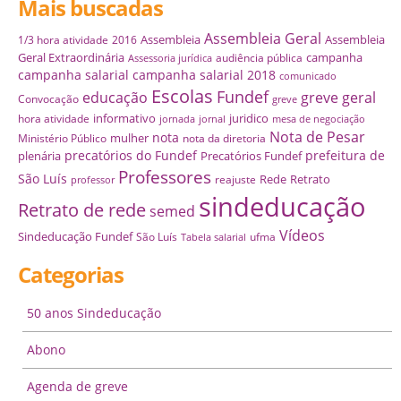
Mais buscadas
Assembleia Geral
Assembleia
Assembleia
1/3 hora atividade
2016
Geral Extraordinária
campanha
audiência pública
Assessoria jurídica
campanha salarial
campanha salarial 2018
comunicado
Escolas
Fundef
educação
greve geral
Convocação
greve
informativo
juridico
hora atividade
jornada
jornal
mesa de negociação
Nota de Pesar
nota
mulher
Ministério Público
nota da diretoria
precatórios do Fundef
prefeitura de
plenária
Precatórios Fundef
Professores
São Luís
Rede
Retrato
reajuste
professor
sindeducação
Retrato de rede
semed
Vídeos
Sindeducação Fundef
São Luís
ufma
Tabela salarial
Categorias
50 anos Sindeducação
Abono
Agenda de greve