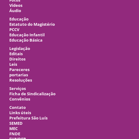
Fotos
Vídeos
Áudio
Educação
Estatuto do Magistério
PCCV
Educação Infantil
Educação Básica
Legislação
Editais
Direitos
Leis
Pareceres
portarias
Resoluções
Serviços
Ficha de Sindicalização
Convênios
Contato
Links úteis
Prefeitura São Luís
SEMED
MEC
FNDE