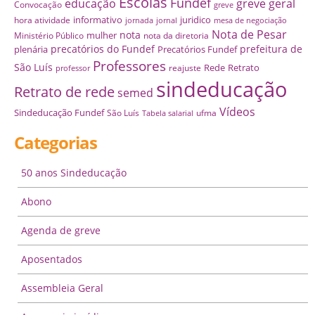
Escolas
Fundef
educação
greve geral
Convocação
greve
informativo
juridico
hora atividade
jornada
jornal
mesa de negociação
Nota de Pesar
nota
mulher
Ministério Público
nota da diretoria
precatórios do Fundef
prefeitura de
plenária
Precatórios Fundef
Professores
São Luís
Rede
Retrato
reajuste
professor
sindeducação
Retrato de rede
semed
Vídeos
Sindeducação Fundef
São Luís
ufma
Tabela salarial
Categorias
50 anos Sindeducação
Abono
Agenda de greve
Aposentados
Assembleia Geral