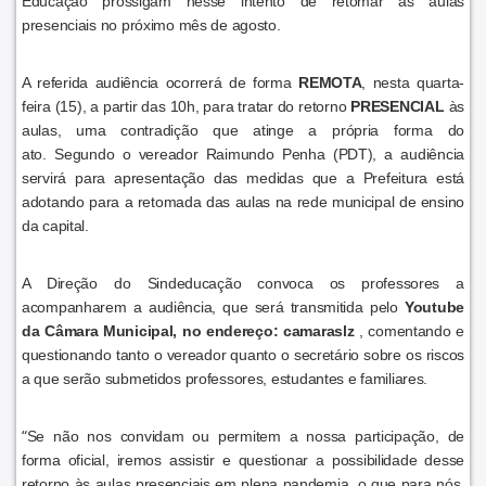
Educação prossigam nesse intento de retomar as aulas
presenciais no próximo mês de agosto.
A referida audiência ocorrerá de forma
REMOTA
, nesta quarta-
feira (15), a partir das 10h, para tratar do retorno
PRESENCIAL
às
aulas, uma contradição que atinge a própria forma do
ato.
Segundo o vereador Raimundo Penha (PDT), a audiência
servirá para apresentação das medidas que a Prefeitura está
adotando para a retomada das aulas na rede municipal de ensino
da capital.
A Direção do Sindeducação convoca os professores a
acompanharem a audiência, que será transmitida pelo
Youtube
da Câmara Municipal, no endereço: camaraslz
, comentando e
questionando tanto o vereador quanto o secretário sobre os riscos
a que serão submetidos professores, estudantes e familiares.
“
Se não nos convidam ou permitem a nossa participação, de
forma oficial, iremos assistir e questionar a possibilidade desse
retorno às aulas presenciais em plena pandemia, o que para nós,