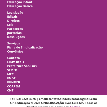
Educação Infantil
Educação Básica
Legislação
Editais
Direitos
Leis
Pareceres
portarias
Resoluções
Serviços
Ficha de Sindicalização
Convênios
Contato
Links úteis
Prefeitura São Luís
SEMED
MEC
FNDE
FUNDEB
COAPEM
CNT
Tel: (98) 3225 4375 | email: contato.sindeducacao@gmail.com
Sindeducação © 2026 SINDEDUCAÇÃO : São Luís-MA. Todos os
direitos reservados. Tema por:
Análise
.