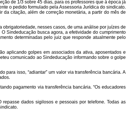
rção de 1/3 sobre 45 dias, para os professores que à época já
te o pedido formulado pela Assessoria Jurídica do sindicato.
r da citação, além de correção monetária, a partir do mês de
 obrigatoriedade, nesses casos, de uma análise por juízes de
. O Sindeducação busca agora, a efetividade do cumprimento
ento determinadas pelo juiz que responde atualmente pelo
tão aplicando golpes em associados da ativa, aposentados e
emeteu comunicado ao Sindeducação informando sobre o golpe
 para isso, “adiantar” um valor via transferência bancária. A
ados.
itando pagamento via transferência bancária. “Os educadores
epasse dados sigilosos e pessoais por telefone. Todas as
indicato.