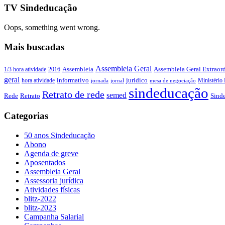
TV Sindeducação
Oops, something went wrong.
Mais buscadas
Assembleia Geral
Assembleia Geral Extraord
1/3 hora atividade
2016
Assembleia
geral
juridico
informativo
Ministério 
hora atividade
jornada
jornal
mesa de negociação
sindeducação
Retrato de rede
semed
Sind
Rede
Retrato
Categorias
50 anos Sindeducação
Abono
Agenda de greve
Aposentados
Assembleia Geral
Assessoria jurídica
Atividades físicas
blitz-2022
blitz-2023
Campanha Salarial