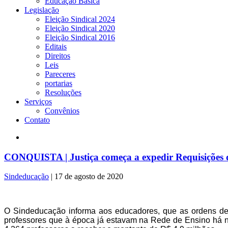
Educação Básica
Legislação
Eleição Sindical 2024
Eleição Sindical 2020
Eleição Sindical 2016
Editais
Direitos
Leis
Pareceres
portarias
Resoluções
Serviços
Convênios
Contato
CONQUISTA | Justiça começa a expedir Requisições 
Sindeducação
|
17 de agosto de 2020
O Sindeducação informa aos educadores, que as ordens de 
professores que à época já estavam na Rede de Ensino há no