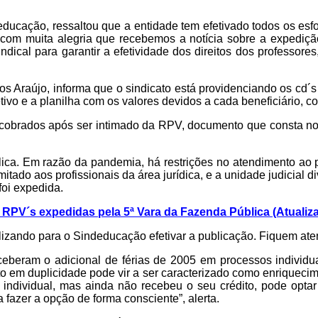
ndeducação, ressaltou que a entidade tem efetivado todos os e
 com muita alegria que recebemos a notícia sobre a expediç
dical para garantir a efetividade dos direitos dos professore
s Araújo, informa que o sindicato está providenciando os cd´
vo e a planilha com os valores devidos a cada beneficiário, co
 cobrados após ser intimado da RPV, documento que consta nom
ca. Em razão da pandemia, há restrições no atendimento ao pú
itado aos profissionais da área jurídica, e a unidade judicial di
foi expedida.
s RPV´s expedidas pela 5ª Vara da Fazenda Pública (Atualiza
lizando para o Sindeducação efetivar a publicação. Fiquem aten
eberam o adicional de férias de 2005 em processos individua
to em duplicidade pode vir a ser caracterizado como enriquecime
o individual, mas ainda não recebeu o seu crédito, pode optar
fazer a opção de forma consciente”, alerta.