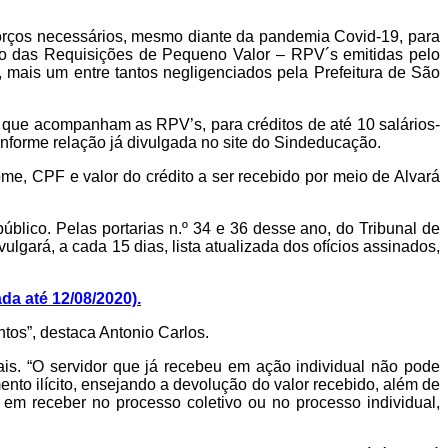
sforços necessários, mesmo diante da pandemia Covid-19, para
ão das Requisições de Pequeno Valor – RPV´s emitidas pelo
s, mais um entre tantos negligenciados pela Prefeitura de São
s que acompanham as RPV’s, para créditos de até 10 salários-
nforme relação já divulgada no site do Sindeducação.
e, CPF e valor do crédito a ser recebido por meio de Alvará
blico. Pelas portarias n.º 34 e 36 desse ano, do Tribunal de
vulgará, a cada 15 dias, lista atualizada dos ofícios assinados,
da até 12/08/2020).
tos”, destaca Antonio Carlos.
is. “O servidor que já recebeu em ação individual não pode
nto ilícito, ensejando a devolução do valor recebido, além de
 em receber no processo coletivo ou no processo individual,