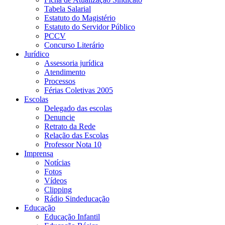
Tabela Salarial
Estatuto do Magistério
Estatuto do Servidor Público
PCCV
Concurso Literário
Jurídico
Assessoria jurídica
Atendimento
Processos
Férias Coletivas 2005
Escolas
Delegado das escolas
Denuncie
Retrato da Rede
Relação das Escolas
Professor Nota 10
Imprensa
Notícias
Fotos
Vídeos
Clipping
Rádio Sindeducação
Educação
Educação Infantil