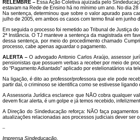
RELEMBRE –
Essa Ação Coletiva ajuizada pelo Sindeducação,
estavam na Rede de Ensino há no mínimo um ano. No dia 28 de
Na sentença, determinou que sobre o valor apurado para cada
julho de 2005, em ambos os casos com termo final em junho 
Em seguida o processo foi remetido ao Tribunal de Justiça d
2ª Instância. O TJ manteve a sentença da magistrada em fa
dessa sentença, por meio do procedimento chamado Cumpri
processo, cabe apenas aguardar o pagamento.
ALERTA –
O advogado Antonio Carlos Araújo, assessor jurí
pensionistas que possuem verbas a receber por meio de pro
do “Pagamento Adiantado” aplicado por estelionatários via tel
Na ligação, é dito ao professor/professora que ele pode rece
partir daí, o criminoso se identifica como se estivesse ligan
A Assessoria Jurídica esclarece que NÃO cobra qualquer val
devem ficar alerta, é um golpe e já temos recebido, infelizment
A Direção do Sindeducação reforça: NÃO faça pagamentos 
atualizações relacionadas aos processos judiciais dever ser o
–
Imprensa Sindeducação.