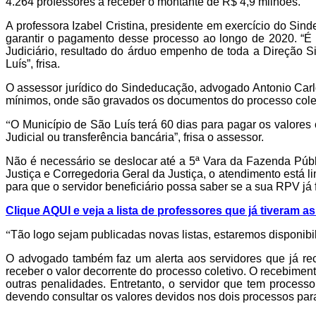
4.264 professores a receber o montante de R$ 4,9 milhões.
A professora Izabel Cristina, presidente em exercício do Si
garantir o pagamento desse processo ao longo de 2020. “É
Judiciário, resultado do árduo empenho de toda a Direção Sin
Luís”, frisa.
O assessor jurídico do Sindeducação, advogado Antonio Carlo
mínimos, onde são gravados os documentos do processo coleti
“
O Município de São Luís terá 60 dias para pagar os valores
Judicial ou transferência bancária”, frisa o assessor.
Não é necessário se deslocar até a 5ª Vara da Fazenda Públi
Justiça e Corregedoria Geral da Justiça, o atendimento está lim
para que o servidor beneficiário possa saber se a sua RPV já 
Clique AQUI e veja a lista de professores que já tiveram a
“
Tão logo sejam publicadas novas listas, estaremos disponibi
O advogado também faz um alerta aos servidores que já rec
receber o valor decorrente do processo coletivo. O recebimen
outras penalidades. Entretanto, o servidor que tem process
devendo consultar os valores devidos nos dois processos para 