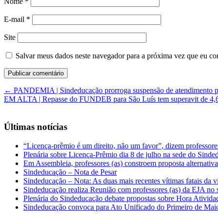
Nome
*
E-mail
*
Site
Salvar meus dados neste navegador para a próxima vez que eu co
←
PANDEMIA | Sindeducação prorroga suspensão de atendimento pre
EM ALTA | Repasse do FUNDEB para São Luís tem superavit de 4,
Últimas notícias
“Licença-prêmio é um direito, não um favor”, dizem professor
Plenária sobre Licença-Prêmio dia 8 de julho na sede do Sind
Em Assembleia, professores (as) constroem proposta alternativa 
Sindeducação – Nota de Pesar
Sindeducação – Nota: As duas mais recentes vítimas fatais da v
Sindeducação realiza Reunião com professores (as) da EJA no s
Plenária do Sindeducação debate propostas sobre Hora Ativid
Sindeducação convoca para Ato Unificado do Primeiro de Mai