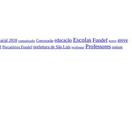
Escolas
Fundef
greve
educação
arial 2018
Convocação
comunicado
greve
Professores
f
prefeitura de São Luís
Precatórios Fundef
reajuste
professor