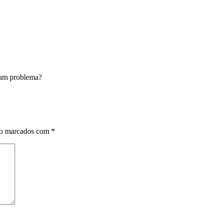
lgum problema?
ão marcados com
*