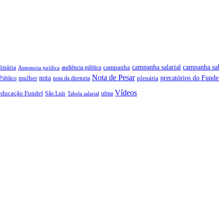
campanha salarial
inária
campanha sal
campanha
audiência pública
Assessoria jurídica
Nota de Pesar
precatórios do Funde
nota
plenária
Público
mulher
nota da diretoria
Vídeos
educação Fundef
São Luís
ufma
Tabela salarial