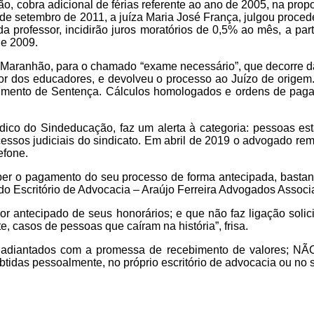
 cobra adicional de férias referente ao ano de 2005, na propo
 setembro de 2011, a juíza Maria José França, julgou proceden
 professor, incidirão juros moratórios de 0,5% ao mês, a parti
de 2009.
o Maranhão, para o chamado “exame necessário”, que decorre da
vor dos educadores, e devolveu o processo ao Juízo de origem
mento de Sentença. Cálculos homologados e ordens de pagam
dico do Sindeducação, faz um alerta à categoria: pessoas es
cessos judiciais do sindicato. Em abril de 2019 o advogado r
efone.
ber o pagamento do seu processo de forma antecipada, bastando
do do Escritório de Advocacia – Araújo Ferreira Advogados Associ
or antecipado de seus honorários; e que não faz ligação solic
e, casos de pessoas que caíram na história”, frisa.
adiantados com a promessa de recebimento de valores; NÃO r
btidas pessoalmente, no próprio escritório de advocacia ou no s