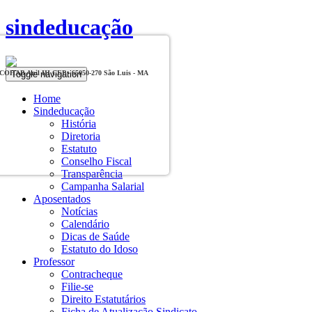
sindeducação
Toggle navigation
, COHAB Anil III CEP - 65050-270 São Luis - MA
Home
Sindeducação
História
Diretoria
Estatuto
Conselho Fiscal
Transparência
Campanha Salarial
Aposentados
Notícias
Calendário
Dicas de Saúde
Estatuto do Idoso
Professor
Contracheque
Filie-se
Direito Estatutários
Ficha de Atualização Sindicato