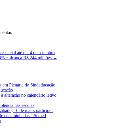
mentar.
sencial até dia 4 de setembro
6% e alcança R$ 244 milhões
→
es em Plenária do Sindeducação
educação
à alteração no calendário letivo
iolência nas escolas
ábado, 16 de maio: participe!
ade encaminhadas à Semed
o