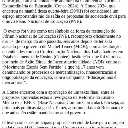
educação, com a solenidade de abertura da Conferência Nacional
Extraordinária de Educação (Conae 2024). A Conae 2024, que
encerrou na manhã desta quarta-feira (30/01) foi considerada um
espaço importantíssimo de saída de propostas da sociedade civil para
o novo Plano Nacional de Educação (PNE).
O evento foi visto como um símbolo da força da restituição do
Fórum Nacional de Educação (FNE), recomposto oficialmente no
dia 17
de março do ano passado, seis anos depois de ter sido
atacado pelo governo de Michel Temer (MDB), com a destituição
de entidades como a Confederação Nacional dos Trabalhadores em
Estabelecimentos de Ensino (Contee), instituição
que foi vitoriosa,
por meio de Ação Direta de Inconstitucionalidade (ADI)
contra o
“Movimento Escola Sem Partido” e que há 17 anos vem
denunciando os processos de mercantilização, financeirização e
oligopolização da educação, com a campanha “Educação não é
mercadoria!”.
A Conae encerrou com a aprovação de um texto final, entre as
propostas aprovadas estão a revogação da Reforma do Ensino
Médio e da BNCC (Base Nacional Comum Curricular). Ou seja, as
principais políticas da gestão Temer, aprofundadas sob Bolsonaro e
que até então estão mantidas no atual governo.
O texto com suas principais propostas servirá de base para o projeto
de lei que o MEC deve enviar ao Congresso para transformar o