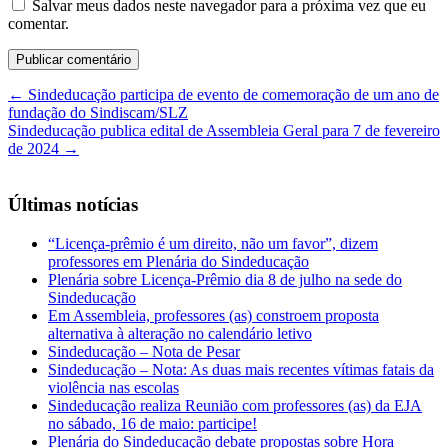
Salvar meus dados neste navegador para a próxima vez que eu
comentar.
←
Sindeducação participa de evento de comemoração de um ano de
fundação do Sindiscam/SLZ
Sindeducação publica edital de Assembleia Geral para 7 de fevereiro
de 2024
→
Últimas notícias
“Licença-prêmio é um direito, não um favor”, dizem
professores em Plenária do Sindeducação
Plenária sobre Licença-Prêmio dia 8 de julho na sede do
Sindeducação
Em Assembleia, professores (as) constroem proposta
alternativa à alteração no calendário letivo
Sindeducação – Nota de Pesar
Sindeducação – Nota: As duas mais recentes vítimas fatais da
violência nas escolas
Sindeducação realiza Reunião com professores (as) da EJA
no sábado, 16 de maio: participe!
Plenária do Sindeducação debate propostas sobre Hora