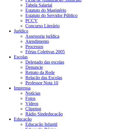
Tabela Salarial
Estatuto do Magistério
Estatuto do Servidor Público
PCCV
Concurso Literário
Jurídico
Assessoria jurídica
Atendimento
Processos
Férias Coletivas 2005
Escolas
Delegado das escolas
Denuncie
Retrato da Rede
Relação das Escolas
Professor Nota 10
Imprensa
Notícias
Fotos
Vídeos
Clipping
Rádio Sindeducação
Educação
Educação Infantil