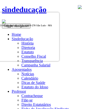
sindeducação
Toggle navigation
, COHAB Anil III CEP - 65050-270 São Luis - MA
Home
Sindeducação
História
Diretoria
Estatuto
Conselho Fiscal
Transparência
Campanha Salarial
Aposentados
Notícias
Calendário
Dicas de Saúde
Estatuto do Idoso
Professor
Contracheque
Filie-se
Direito Estatutários
Ficha de Atualização Sindicato