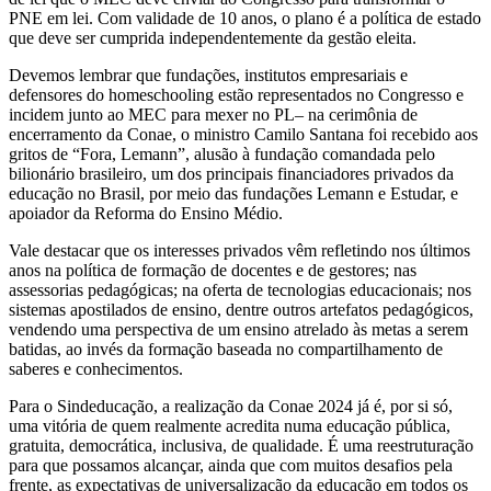
PNE em lei. Com validade de 10 anos, o plano é a política de estado
que deve ser cumprida independentemente da gestão eleita.
Devemos lembrar que fundações, institutos empresariais e
defensores do homeschooling estão representados no Congresso e
incidem junto ao MEC para mexer no PL– na cerimônia de
encerramento da Conae, o ministro Camilo Santana foi recebido aos
gritos de “Fora, Lemann”, alusão à fundação comandada pelo
bilionário brasileiro, um dos principais financiadores privados da
educação no Brasil, por meio das fundações Lemann e Estudar, e
apoiador da Reforma do Ensino Médio.
Vale destacar que os interesses privados vêm refletindo nos últimos
anos na política de formação de docentes e de gestores; nas
assessorias pedagógicas; na oferta de tecnologias educacionais; nos
sistemas apostilados de ensino, dentre outros artefatos pedagógicos,
vendendo uma perspectiva de um ensino atrelado às metas a serem
batidas, ao invés da formação baseada no compartilhamento de
saberes e conhecimentos.
Para o Sindeducação, a realização da Conae 2024 já é, por si só,
uma vitória de quem realmente acredita numa educação pública,
gratuita, democrática, inclusiva, de qualidade. É uma reestruturação
para que possamos alcançar, ainda que com muitos desafios pela
frente, as expectativas de universalização da educação em todos os