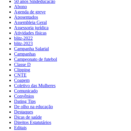
50 anos Sindeducação
Abono
Agenda de greve
Aposentados
Assembleia Geral
Assessoria jurídica
Atividades físicas
blitz-2022
blitz-2023
Campanha Salarial
Campanhas
Campeonato de futebol
Classe D
Clipping
CNTE
Coapem
Coletivo das Mulheres
Comunicado
Convênios
Dating Tips
De olho na educação
Destaques
Dicas de saúde
Direitos Estatutários
Editais