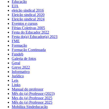
Educação
EJA
eleição sindical 2016
Eleição sindical 2020
Eleição sindical 2024
Eventos e cursos
Férias Coletivas 2005
Festa do Educador 2022
Festa do(a) Educador(a) 2023
FME
Formação
Formação Continuada
Fundeb
Galeria de fotos
Geral
Greve 2022
Informativo
Jurídico
Leis
Links
Manual do professor
Mês do (a) Professor (2023)
Mes do (a) Professor 2025
Mês do (a) Professor 2025
Mobiliza Sindeducação