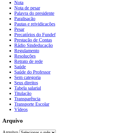
Nota
Nota de pesar
Palavra do presidente
Paralisação
Pautas e reividicações
Pesar
Precatórios do Fundef
Prestação de Contas
Rádio Sindeducação
Regulamento
Resoluções
Retrato de rede
Saúde
Saúde do Professor
Sem categoria
Seus direitos
Tabela salarial
Titulação
Transparência
Transporte Escolar
Vídeos
Arquivo
Arquivo