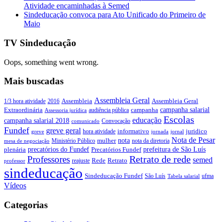
Atividade encaminhadas à Semed
Sindeducação convoca para Ato Unificado do Primeiro de
Maio
TV Sindeducação
Oops, something went wrong.
Mais buscadas
Assembleia Geral
Assembleia Geral
1/3 hora atividade
2016
Assembleia
campanha salarial
Extraordinária
campanha
audiência pública
Assessoria jurídica
Escolas
educação
campanha salarial 2018
Convocação
comunicado
Fundef
greve geral
juridico
informativo
hora atividade
greve
jornada
jornal
Nota de Pesar
nota
Ministério Público
mulher
nota da diretoria
mesa de negociação
precatórios do Fundef
prefeitura de São Luís
plenária
Precatórios Fundef
Retrato de rede
Professores
semed
Rede
Retrato
reajuste
professor
sindeducação
Sindeducação Fundef
São Luís
ufma
Tabela salarial
Vídeos
Categorias