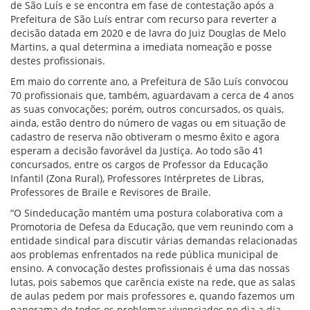
de São Luís e se encontra em fase de contestação após a
Prefeitura de São Luís entrar com recurso para reverter a
decisão datada em 2020 e de lavra do Juiz Douglas de Melo
Martins, a qual determina a imediata nomeação e posse
destes profissionais.
Em maio do corrente ano, a Prefeitura de São Luís convocou
70 profissionais que, também, aguardavam a cerca de 4 anos
as suas convocações; porém, outros concursados, os quais,
ainda, estão dentro do número de vagas ou em situação de
cadastro de reserva não obtiveram o mesmo êxito e agora
esperam a decisão favorável da Justiça. Ao todo são 41
concursados, entre os cargos de Professor da Educação
Infantil (Zona Rural), Professores Intérpretes de Libras,
Professores de Braile e Revisores de Braile.
“O Sindeducação mantém uma postura colaborativa com a
Promotoria de Defesa da Educação, que vem reunindo com a
entidade sindical para discutir várias demandas relacionadas
aos problemas enfrentados na rede pública municipal de
ensino. A convocação destes profissionais é uma das nossas
lutas, pois sabemos que carência existe na rede, que as salas
de aulas pedem por mais professores e, quando fazemos um
panorama de todos os problemas vivenciados no dia a dia –