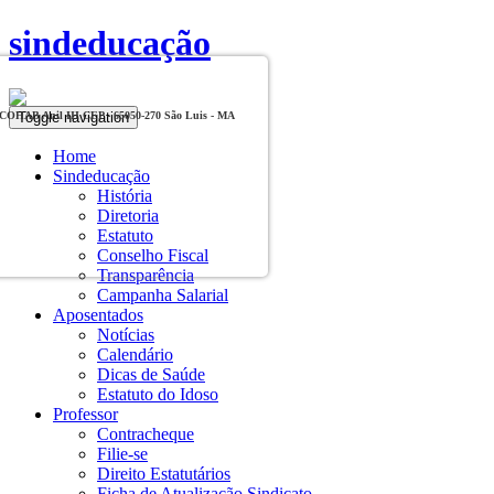
sindeducação
Toggle navigation
, COHAB Anil III CEP - 65050-270 São Luis - MA
Home
Sindeducação
História
Diretoria
Estatuto
Conselho Fiscal
Transparência
Campanha Salarial
Aposentados
Notícias
Calendário
Dicas de Saúde
Estatuto do Idoso
Professor
Contracheque
Filie-se
Direito Estatutários
Ficha de Atualização Sindicato