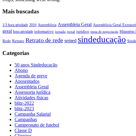
Mais buscadas
Assembleia Geral
Assembleia Geral Extraord
1/3 hora atividade
2016
Assembleia
geral
juridico
informativo
Ministério 
hora atividade
jornada
jornal
mesa de negociação
sindeducação
Retrato de rede
semed
Sind
Rede
Retrato
Categorias
50 anos Sindeducação
Abono
Agenda de greve
Aposentados
Assembleia Geral
Assessoria jurídica
Atividades físicas
blitz-2022
blitz-2023
Campanha Salarial
Campanhas
Campeonato de futebol
Classe D
Clipping