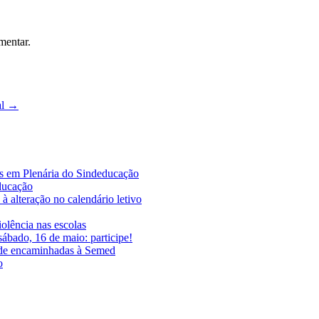
mentar.
al
→
es em Plenária do Sindeducação
educação
à alteração no calendário letivo
iolência nas escolas
ábado, 16 de maio: participe!
ade encaminhadas à Semed
o