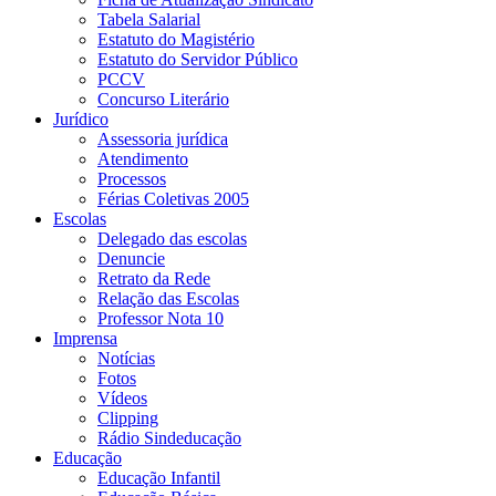
Tabela Salarial
Estatuto do Magistério
Estatuto do Servidor Público
PCCV
Concurso Literário
Jurídico
Assessoria jurídica
Atendimento
Processos
Férias Coletivas 2005
Escolas
Delegado das escolas
Denuncie
Retrato da Rede
Relação das Escolas
Professor Nota 10
Imprensa
Notícias
Fotos
Vídeos
Clipping
Rádio Sindeducação
Educação
Educação Infantil