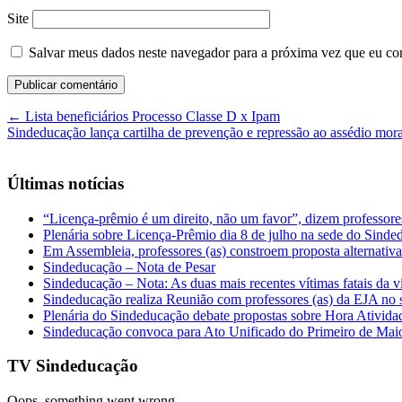
Site
Salvar meus dados neste navegador para a próxima vez que eu co
←
Lista beneficiários Processo Classe D x Ipam
Sindeducação lança cartilha de prevenção e repressão ao assédio mor
Últimas notícias
“Licença-prêmio é um direito, não um favor”, dizem professor
Plenária sobre Licença-Prêmio dia 8 de julho na sede do Sind
Em Assembleia, professores (as) constroem proposta alternativa 
Sindeducação – Nota de Pesar
Sindeducação – Nota: As duas mais recentes vítimas fatais da v
Sindeducação realiza Reunião com professores (as) da EJA no s
Plenária do Sindeducação debate propostas sobre Hora Ativid
Sindeducação convoca para Ato Unificado do Primeiro de Mai
TV Sindeducação
Oops, something went wrong.