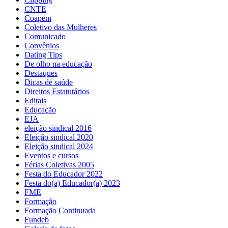
CNTE
Coapem
Coletivo das Mulheres
Comunicado
Convênios
Dating Tips
De olho na educação
Destaques
Dicas de saúde
Direitos Estatutários
Editais
Educação
EJA
eleição sindical 2016
Eleição sindical 2020
Eleição sindical 2024
Eventos e cursos
Férias Coletivas 2005
Festa do Educador 2022
Festa do(a) Educador(a) 2023
FME
Formação
Formação Continuada
Fundeb