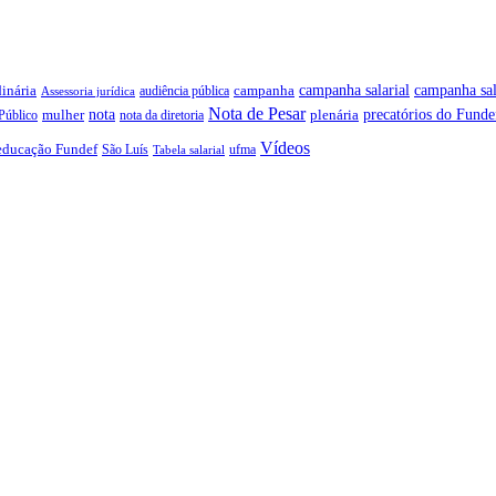
campanha salarial
inária
campanha sal
campanha
audiência pública
Assessoria jurídica
Nota de Pesar
precatórios do Funde
nota
plenária
Público
mulher
nota da diretoria
Vídeos
educação Fundef
São Luís
ufma
Tabela salarial