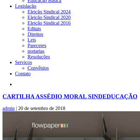
Educação Básica
Legislação
Eleição Sindical 2024
Eleição Sindical 2020
Eleição Sindical 2016
Editais
Direitos
Leis
Pareceres
portarias
Resoluções
Serviços
Convênios
Contato
CARTILHA ASSÉDIO MORAL SINDEDUCAÇÃO
admin
|
20 de setembro de 2018