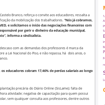
astelo Branco, reforça o convite aos educadores, ressalta a
1
ficação da mobilização dos trabalhadores.
“Nós já cobramos,
A
ED, e solicitamos o início das negociações financeiras com
p
esponsável por gerir o dinheiro da educação municipal,
s
”, informa a sindicalista.
i
M
a e descaso com as demandas dos professores é marca da
P
re a Lei Nacional do Piso, e não repassa, há dois anos, o
ranco.
F
r
, os educadores cobram 17,46% de perdas salariais ao longo
L
lantação precária do Diário Online (SisLame); falta de
 hora atividade; negativa de capacitação para quem possui
lar, sem qualquer consulta aos professores, dentre outros