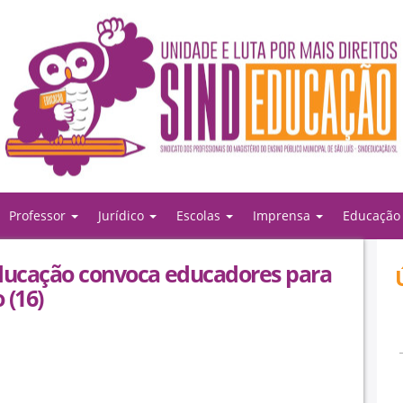
Professor
Jurídico
Escolas
Imprensa
Educaçã
ucação convoca educadores para
 (16)