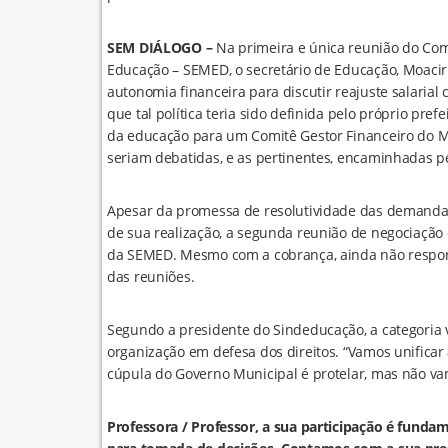
SEM DIÁLOGO –
Na primeira e única reunião do Com
Educação – SEMED, o secretário de Educação, Moacir 
autonomia financeira para discutir reajuste salaria
que tal política teria sido definida pelo próprio pre
da educação para um Comitê Gestor Financeiro do M
seriam debatidas, e as pertinentes, encaminhadas pe
Apesar da promessa de resolutividade das demandas
de sua realização, a segunda reunião de negociação qu
da SEMED. Mesmo com a cobrança, ainda não respond
das reuniões.
Segundo a presidente do Sindeducação, a categoria va
organização em defesa dos direitos. “Vamos unificar
cúpula do Governo Municipal é protelar, mas não vamo
Professora / Professor, a sua participação é fund