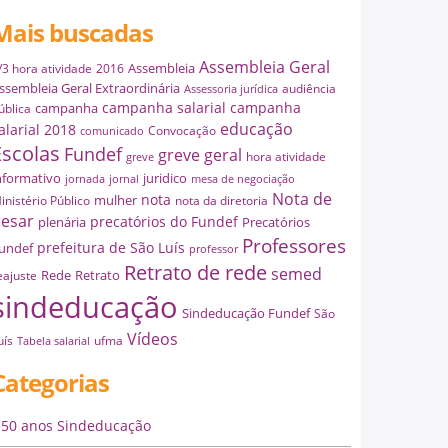
Mais buscadas
Assembleia Geral
Assembleia
/3 hora atividade
2016
ssembleia Geral Extraordinária
audiência
Assessoria jurídica
campanha salarial
campanha
campanha
ública
educação
alarial 2018
Convocação
comunicado
Escolas
Fundef
greve geral
hora atividade
greve
nformativo
juridico
jornada
jornal
mesa de negociação
Nota de
nota
mulher
inistério Público
nota da diretoria
esar
precatórios do Fundef
plenária
Precatórios
Professores
prefeitura de São Luís
undef
professor
Retrato de rede
semed
Rede
Retrato
eajuste
sindeducação
Sindeducação Fundef
São
Vídeos
uís
ufma
Tabela salarial
Categorias
50 anos Sindeducação