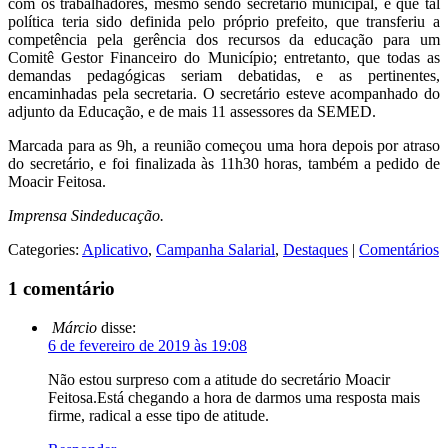
com os trabalhadores, mesmo sendo secretário municipal, e que tal
política teria sido definida pelo próprio prefeito, que transferiu a
competência pela gerência dos recursos da educação para um
Comitê Gestor Financeiro do Município; entretanto, que todas as
demandas pedagógicas seriam debatidas, e as pertinentes,
encaminhadas pela secretaria. O secretário esteve acompanhado do
adjunto da Educação, e de mais 11 assessores da SEMED.
Marcada para as 9h, a reunião começou uma hora depois por atraso
do secretário, e foi finalizada às 11h30 horas, também a pedido de
Moacir Feitosa.
Imprensa Sindeducação.
Categories:
Aplicativo
,
Campanha Salarial
,
Destaques
|
Comentários
1 comentário
Márcio
disse:
6 de fevereiro de 2019 às 19:08
Não estou surpreso com a atitude do secretário Moacir
Feitosa.Está chegando a hora de darmos uma resposta mais
firme, radical a esse tipo de atitude.