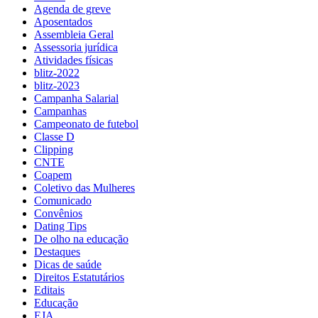
Agenda de greve
Aposentados
Assembleia Geral
Assessoria jurídica
Atividades físicas
blitz-2022
blitz-2023
Campanha Salarial
Campanhas
Campeonato de futebol
Classe D
Clipping
CNTE
Coapem
Coletivo das Mulheres
Comunicado
Convênios
Dating Tips
De olho na educação
Destaques
Dicas de saúde
Direitos Estatutários
Editais
Educação
EJA