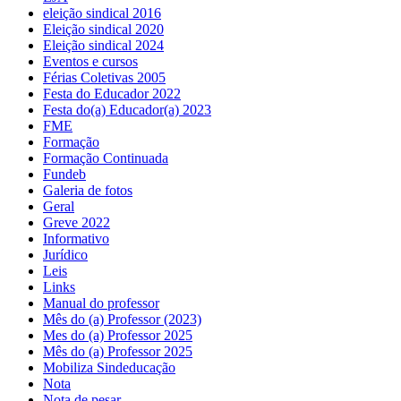
eleição sindical 2016
Eleição sindical 2020
Eleição sindical 2024
Eventos e cursos
Férias Coletivas 2005
Festa do Educador 2022
Festa do(a) Educador(a) 2023
FME
Formação
Formação Continuada
Fundeb
Galeria de fotos
Geral
Greve 2022
Informativo
Jurídico
Leis
Links
Manual do professor
Mês do (a) Professor (2023)
Mes do (a) Professor 2025
Mês do (a) Professor 2025
Mobiliza Sindeducação
Nota
Nota de pesar