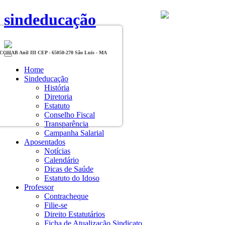
sindeducação
, COHAB Anil III CEP - 65050-270 São Luis - MA
Toggle
navigation
Home
Sindeducação
História
Diretoria
Estatuto
Conselho Fiscal
Transparência
Campanha Salarial
Aposentados
Notícias
Calendário
Dicas de Saúde
Estatuto do Idoso
Professor
Contracheque
Filie-se
Direito Estatutários
Ficha de Atualização Sindicato