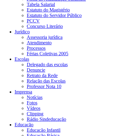
Tabela Salarial
Estatuto do Magistério
Estatuto do Servidor Público
PCCV
Concurso Literário
Jurídico
Assessoria jurídica
Atendimento
Processos
Férias Coletivas 2005
Escolas
Delegado das escolas
Denuncie
Retrato da Rede
Relação das Escolas
Professor Nota 10
Imprensa
Notícias
Fotos
Vídeos
Clipping
Rádio Sindeducação
Educação
Educação Infantil
Educação Básica