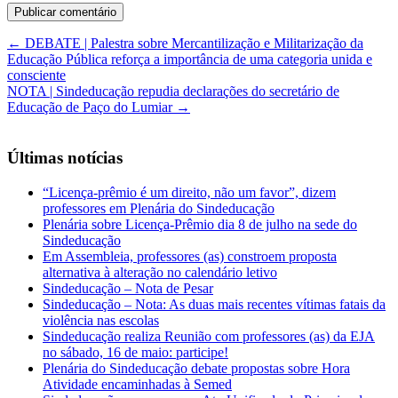
←
DEBATE | Palestra sobre Mercantilização e Militarização da
Educação Pública reforça a importância de uma categoria unida e
consciente
NOTA | Sindeducação repudia declarações do secretário de
Educação de Paço do Lumiar
→
Últimas notícias
“Licença-prêmio é um direito, não um favor”, dizem
professores em Plenária do Sindeducação
Plenária sobre Licença-Prêmio dia 8 de julho na sede do
Sindeducação
Em Assembleia, professores (as) constroem proposta
alternativa à alteração no calendário letivo
Sindeducação – Nota de Pesar
Sindeducação – Nota: As duas mais recentes vítimas fatais da
violência nas escolas
Sindeducação realiza Reunião com professores (as) da EJA
no sábado, 16 de maio: participe!
Plenária do Sindeducação debate propostas sobre Hora
Atividade encaminhadas à Semed