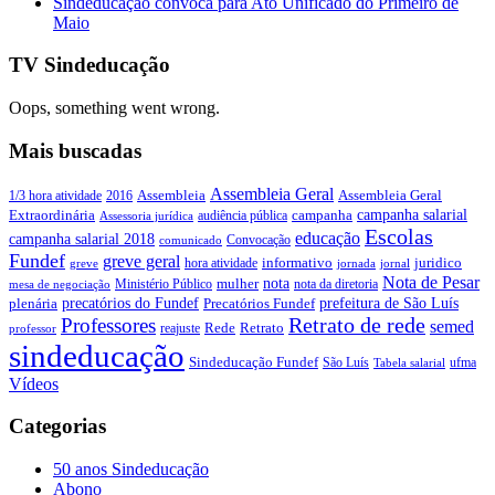
Sindeducação convoca para Ato Unificado do Primeiro de
Maio
TV Sindeducação
Oops, something went wrong.
Mais buscadas
Assembleia Geral
Assembleia Geral
1/3 hora atividade
2016
Assembleia
campanha salarial
Extraordinária
campanha
audiência pública
Assessoria jurídica
Escolas
educação
campanha salarial 2018
Convocação
comunicado
Fundef
greve geral
juridico
informativo
hora atividade
greve
jornada
jornal
Nota de Pesar
nota
Ministério Público
mulher
nota da diretoria
mesa de negociação
precatórios do Fundef
prefeitura de São Luís
plenária
Precatórios Fundef
Retrato de rede
Professores
semed
Rede
Retrato
reajuste
professor
sindeducação
Sindeducação Fundef
São Luís
ufma
Tabela salarial
Vídeos
Categorias
50 anos Sindeducação
Abono