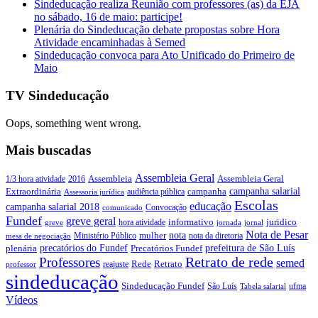
Sindeducação realiza Reunião com professores (as) da EJA
no sábado, 16 de maio: participe!
Plenária do Sindeducação debate propostas sobre Hora
Atividade encaminhadas à Semed
Sindeducação convoca para Ato Unificado do Primeiro de
Maio
TV Sindeducação
Oops, something went wrong.
Mais buscadas
Assembleia Geral
Assembleia Geral
1/3 hora atividade
2016
Assembleia
campanha salarial
Extraordinária
campanha
audiência pública
Assessoria jurídica
Escolas
educação
campanha salarial 2018
Convocação
comunicado
Fundef
greve geral
juridico
informativo
hora atividade
greve
jornada
jornal
Nota de Pesar
nota
Ministério Público
mulher
nota da diretoria
mesa de negociação
precatórios do Fundef
prefeitura de São Luís
plenária
Precatórios Fundef
Retrato de rede
Professores
semed
Rede
Retrato
reajuste
professor
sindeducação
Sindeducação Fundef
São Luís
ufma
Tabela salarial
Vídeos