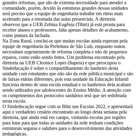
grandes reformas, que são de extrema necessidade para atender a
comunidade, porém, devido às estruturas grandes dessas unidades
será preciso que a equipe de engenharia trabalhe em ritmo mais
acelerado para a retomada das aulas presenciais. A diretoria
observou que a UEB Zebina Eugênia (Tibiri) já está pronta para
receber alunos e professores, falta apenas detalhes de acabamento,
como pintura da fachada.
Na Zona Rural, conclui-se que muitas escolas ainda esperam pela
equipe de engenharia da Prefeitura de São Luís, enquanto outras
necessitam urgentemente de reforma completa e não de pequenos
reparos, como estão sendo feitos. Um problema encontrado pela
diretoria na UEB Cleonice Lopes (Itapera) e que preocupou o
Sindeducação é sobre o compartilhamento do banheiro desta
unidade com estudantes que não são da rede pública municipal e são
de faixas etárias diferentes, pois esta unidade da Educação Infantil
funciona dentro de uma escola estadual e os banheiros dela acabam
sendo utilizados por adolescentes do Ensino Médio. A atenção com
os cumprimentos dos protocolos sanitários terá que ser redobrada
nesta escola.
O Sindeducação segue com as Blitz nas Escolas 2022, e apresentará
aqui o verdadeiro cenário encontrado ao longo desta semana pela
diretoria, que ainda está em campo, visitando escolas por regiões
para lutar para que todas as unidades da rede tenham condições
estruturais seguras e salubres para o desenvolvimento das atividades
pedagógicas.