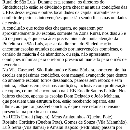
Rural de São Luís. Durante esta semana, os diretores do
Sindeducação estão se dividindo para checar as atuais condições das
UEBs dessa região e outras localidades da capital maranhense e
conferir de perto as intervenções que estão sendo feitas nas unidades
de ensino.
A conclusão que todos eles chegaram, ao passarem por
aproximadamente 30 escolas, somente na Zona Rural, nos dias 25 e
26 de janeiro, é que essa área precisa ainda de muita atenção da
Prefeitura de São Luís, apesar da diretoria do Sindeducação
encontrar escolas grandes passando por intervenções completas, o
cenário da maioria é de abandono, ou seja, não apresentam
condições mínimas para o retorno presencial marcado para o mês de
fevereiro.
Na Vila Cascavel, São Raimundo e Santa Bárbara, por exemplo, há
escolas em péssimas condições, com matagal avançando para dentro
do ambiente escolar, forros desabando, paredes sem reboco e sem
pintura, telhados em péssimas condições, inclusive com proliferação
de cupins, como foi encontrado na UEB Enedir Santos Paixão. Nos
bairros citados, apenas as escolas Dom Delgado e João Mohana,
que possuem uma estrutura boa, estão recebendo reparos, esta
última, ao que foi possível concluir, é que deve retomar o ensino
presencial na próxima semana.
As UEBs Uruati (Itapera), Meus Amiguinhos (Quebra Pote),
Rosinha Cordeiro (Quebra Pote), Gomes de Souza (Vila Maranhão),
Luís Serra (Vila Itamar) e Amaral Raposo (Pedrinhas) passam por