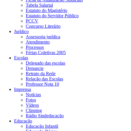
Tabela Salarial
Estatuto do Magistério
Estatuto do Servidor Público
PCCV
Concurso Literário
Jurídico
Assessoria jurídica
Atendimento
Processos
Férias Coletivas 2005
Escolas
Delegado das escolas
Denuncie
Retrato da Rede
Relação das Escolas
Professor Nota 10
Imprensa
Notícias
Fotos
Vídeos
Clipping
Rádio Sindeducação
Educação
Educação Infantil