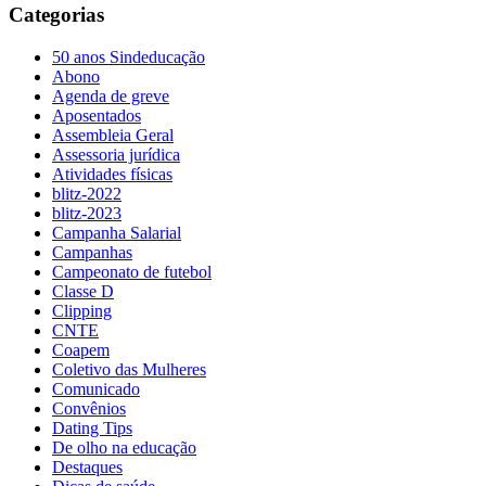
Categorias
50 anos Sindeducação
Abono
Agenda de greve
Aposentados
Assembleia Geral
Assessoria jurídica
Atividades físicas
blitz-2022
blitz-2023
Campanha Salarial
Campanhas
Campeonato de futebol
Classe D
Clipping
CNTE
Coapem
Coletivo das Mulheres
Comunicado
Convênios
Dating Tips
De olho na educação
Destaques