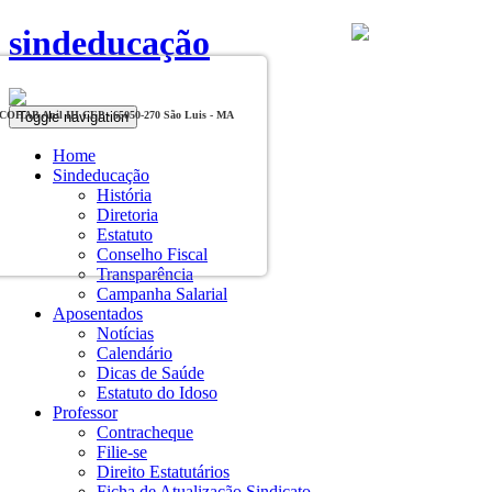
sindeducação
Toggle navigation
, COHAB Anil III CEP - 65050-270 São Luis - MA
Home
Sindeducação
História
Diretoria
Estatuto
Conselho Fiscal
Transparência
Campanha Salarial
Aposentados
Notícias
Calendário
Dicas de Saúde
Estatuto do Idoso
Professor
Contracheque
Filie-se
Direito Estatutários
Ficha de Atualização Sindicato