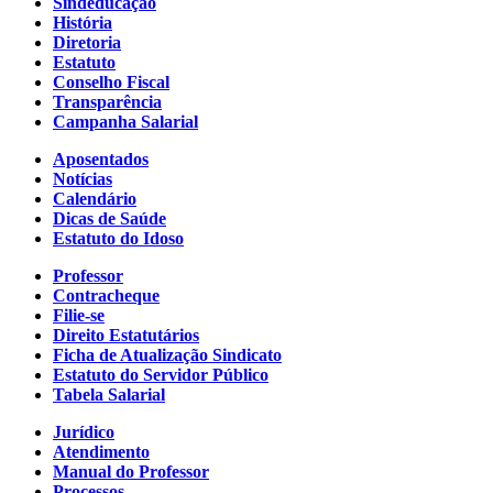
Sindeducação
História
Diretoria
Estatuto
Conselho Fiscal
Transparência
Campanha Salarial
Aposentados
Notícias
Calendário
Dicas de Saúde
Estatuto do Idoso
Professor
Contracheque
Filie-se
Direito Estatutários
Ficha de Atualização Sindicato
Estatuto do Servidor Público
Tabela Salarial
Jurídico
Atendimento
Manual do Professor
Processos