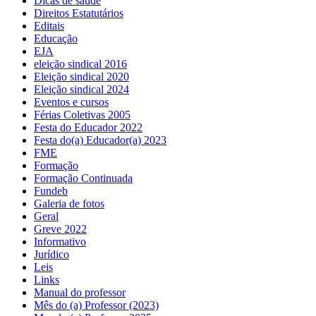
Dicas de saúde
Direitos Estatutários
Editais
Educação
EJA
eleição sindical 2016
Eleição sindical 2020
Eleição sindical 2024
Eventos e cursos
Férias Coletivas 2005
Festa do Educador 2022
Festa do(a) Educador(a) 2023
FME
Formação
Formação Continuada
Fundeb
Galeria de fotos
Geral
Greve 2022
Informativo
Jurídico
Leis
Links
Manual do professor
Mês do (a) Professor (2023)