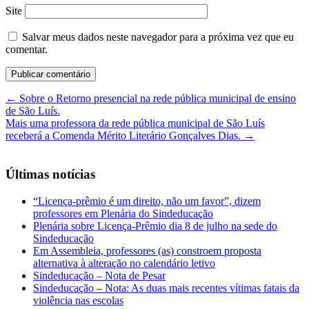
Site
Salvar meus dados neste navegador para a próxima vez que eu
comentar.
←
Sobre o Retorno presencial na rede pública municipal de ensino
de São Luís.
Mais uma professora da rede pública municipal de São Luís
receberá a Comenda Mérito Literário Gonçalves Dias.
→
Últimas notícias
“Licença-prêmio é um direito, não um favor”, dizem
professores em Plenária do Sindeducação
Plenária sobre Licença-Prêmio dia 8 de julho na sede do
Sindeducação
Em Assembleia, professores (as) constroem proposta
alternativa à alteração no calendário letivo
Sindeducação – Nota de Pesar
Sindeducação – Nota: As duas mais recentes vítimas fatais da
violência nas escolas