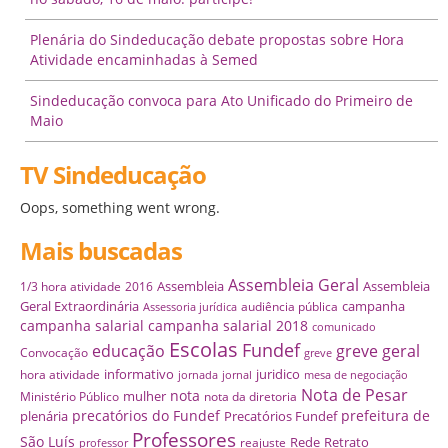
Plenária do Sindeducação debate propostas sobre Hora
Atividade encaminhadas à Semed
Sindeducação convoca para Ato Unificado do Primeiro de
Maio
TV Sindeducação
Oops, something went wrong.
Mais buscadas
Assembleia Geral
Assembleia
Assembleia
1/3 hora atividade
2016
Geral Extraordinária
campanha
audiência pública
Assessoria jurídica
campanha salarial
campanha salarial 2018
comunicado
Escolas
Fundef
educação
greve geral
Convocação
greve
informativo
juridico
hora atividade
jornada
jornal
mesa de negociação
Nota de Pesar
nota
mulher
Ministério Público
nota da diretoria
precatórios do Fundef
prefeitura de
plenária
Precatórios Fundef
Professores
São Luís
Rede
Retrato
reajuste
professor