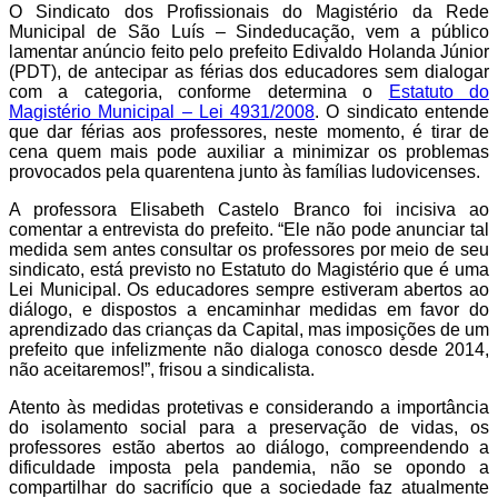
O Sindicato dos Profissionais do Magistério da Rede
Municipal de São Luís – Sindeducação, vem a público
lamentar anúncio feito pelo prefeito Edivaldo Holanda Júnior
(PDT), de antecipar as férias dos educadores sem dialogar
com a categoria, conforme determina o
Estatuto do
Magistério Municipal – Lei 4931/2008
.
O sindicato entende
que
dar férias aos professores, neste momento,
é
tirar de
cena quem mais pode auxiliar a minimizar os problemas
provocados pela quarentena
junto às famílias ludovicenses
.
A professora Elisabeth Castelo Branco foi incisiva ao
comentar a entrevista do prefeito. “Ele não pode anunciar tal
medida sem antes consultar os professores por meio de seu
sindicato, está previsto no Estatuto do Magistério que é uma
Lei Municipal.
Os educadores sempre estiveram abertos ao
diálogo,
e dispostos a encaminhar medidas em favor do
aprendizado das
crianças da Capital, mas imposições de um
prefeito que infelizmente não dialoga conosco desde 2014,
não aceitaremos!
”,
frisou a sindicalista.
Atento às medidas protetivas e considerando a importância
do isolamento social para a preservação de vidas, os
professores estão abertos ao diálogo, compreendendo a
dificuldade imposta pela pandemia, não se opondo a
compartilhar do sacrifício que a sociedade faz atualmente