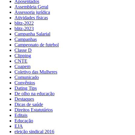
Aposentados
Assembleia Geral
Assessoria jurídica
Atividades físicas
blitz-2022
blitz-2023
Campanha Salarial
Campanhas
Campeonato de futebol
Classe D
Clipping
CNTE
Coapem
Coletivo das Mulheres
Comunicado
Convênios
Dating Tips
De olho na educação
Destaques
Dicas de saúde
Direitos Estatutários
Editais
Educação
EJA
eleição sindical 2016