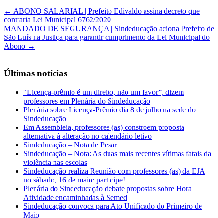
←
ABONO SALARIAL | Prefeito Edivaldo assina decreto que
contraria Lei Municipal 6762/2020
MANDADO DE SEGURANÇA | Sindeducação aciona Prefeito de
São Luís na Justiça para garantir cumprimento da Lei Municipal do
Abono
→
Últimas notícias
“Licença-prêmio é um direito, não um favor”, dizem
professores em Plenária do Sindeducação
Plenária sobre Licença-Prêmio dia 8 de julho na sede do
Sindeducação
Em Assembleia, professores (as) constroem proposta
alternativa à alteração no calendário letivo
Sindeducação – Nota de Pesar
Sindeducação – Nota: As duas mais recentes vítimas fatais da
violência nas escolas
Sindeducação realiza Reunião com professores (as) da EJA
no sábado, 16 de maio: participe!
Plenária do Sindeducação debate propostas sobre Hora
Atividade encaminhadas à Semed
Sindeducação convoca para Ato Unificado do Primeiro de
Maio