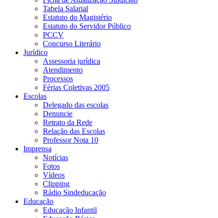
Tabela Salarial
Estatuto do Magistério
Estatuto do Servidor Público
PCCV
Concurso Literário
Jurídico
Assessoria jurídica
Atendimento
Processos
Férias Coletivas 2005
Escolas
Delegado das escolas
Denuncie
Retrato da Rede
Relação das Escolas
Professor Nota 10
Imprensa
Notícias
Fotos
Vídeos
Clipping
Rádio Sindeducação
Educação
Educação Infantil