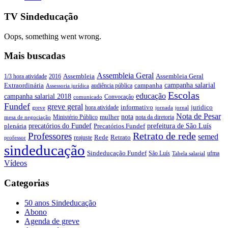
TV Sindeducação
Oops, something went wrong.
Mais buscadas
Assembleia Geral
Assembleia Geral
1/3 hora atividade
2016
Assembleia
campanha salarial
Extraordinária
campanha
audiência pública
Assessoria jurídica
Escolas
educação
campanha salarial 2018
Convocação
comunicado
Fundef
greve geral
juridico
informativo
hora atividade
greve
jornada
jornal
Nota de Pesar
nota
Ministério Público
mulher
nota da diretoria
mesa de negociação
precatórios do Fundef
prefeitura de São Luís
plenária
Precatórios Fundef
Retrato de rede
Professores
semed
Rede
Retrato
reajuste
professor
sindeducação
Sindeducação Fundef
São Luís
ufma
Tabela salarial
Vídeos
Categorias
50 anos Sindeducação
Abono
Agenda de greve