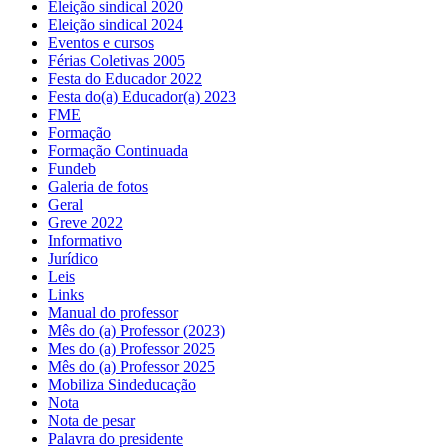
Eleição sindical 2020
Eleição sindical 2024
Eventos e cursos
Férias Coletivas 2005
Festa do Educador 2022
Festa do(a) Educador(a) 2023
FME
Formação
Formação Continuada
Fundeb
Galeria de fotos
Geral
Greve 2022
Informativo
Jurídico
Leis
Links
Manual do professor
Mês do (a) Professor (2023)
Mes do (a) Professor 2025
Mês do (a) Professor 2025
Mobiliza Sindeducação
Nota
Nota de pesar
Palavra do presidente