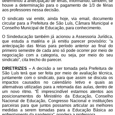
determinou a antecipação de férias, informando, também, se
houve a determinação para o pagamento de 1/3 de férias
aos professores nessa decisão.
O sindicato vai emitir, ainda hoje, via email, documento
circular para a Prefeitura de São Luís, Câmara Municipal e
Conselho Municipal de Educação, para conhecimento.
O Sindeducação também já acionou a Assessoria Jurídica,
que estuda a matéria e já emitiu parecer provisório: “a
antecipação das férias para período anterior ao final do
primeiro semestre de cada ano só pode ocorrer por meio de
negociação com a categoria, ou seja, por meio do seu
sindicato”, cita trecho do parecer.
DIRETRIZES –
A decisão a ser tomada pela Prefeitura de
São Luís terá que ser feita por meio de avaliação técnica,
juntamente com o sindicato, para que assim se discuta os
impactos causados no calendário letivo e quais as
alternativas utilizadas para a retomada das aulas, dentro de
um novo ritmo.
“É imprescindível estarmos atentos aos
posicionamentos do Ministério da Educação, Conselho
Nacional de Educação, Congresso Nacional e instituições
parceiras para que juntos possamos articular as melhores
medidas a serem tomadas para a Educação Básica
a
o
enfre
n
tamento da pandemia”, pondera a professora.