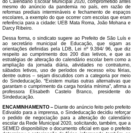
do Calendário Escolar Municipal 2020, comprometido antes
mesmo do anúncio da pandemia no país, em razão de
reformas prediais intermináveis e fechamento de espaços
escolares, a exemplo do que ocorrer com escolas que eram
referência para a cidade: UEB Mata Roma, João Mohana e
Darcy Ribeiro.
Dessa forma, o sindicato sugere ao Prefeito de São Luís e
ao secretário municipal de Educação, que sigam as
orientações definidas pela LDB, Lei nº 9.394/ 96, que diz
respeito ao cumprimento dos 200 dias letivos, e que as
estratégias de alteração do calendário escolar bem como a
ampliação da jornada diária, atividades no contraturno,
sábados letivos, uso de períodos de recesso e/ou férias,
dentre outros – sejam discutidos com a categoria por meio
do Sindeducação. “Existem muitas outras alternativas que
garantam o cumprimento da carga horária mínima”, afirma a
professora Elisabeth Castelo Branco, presidente do
Sindeducação.
ENCAMINHAMENTO –
Diante do anúncio feito pelo prefeito
Edivaldo para a imprensa, o Sindeducação decidiu reforçar
o pedido de negociação para a alteração do calendário
escolar da Rede Municipal 2020, solicitando, também, que a
SEMED disponibilize o documento oficial em que o prefeito