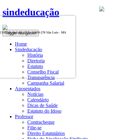
sindeducação
Toggle navigation
, COHAB Anil III CEP - 65050-270 São Luis - MA
Home
Sindeducação
História
Diretoria
Estatuto
Conselho Fiscal
Transparência
Campanha Salarial
Aposentados
Notícias
Calendário
Dicas de Saúde
Estatuto do Idoso
Professor
Contracheque
Filie-se
Direito Estatutários
Ficha de Atualização Sindicato