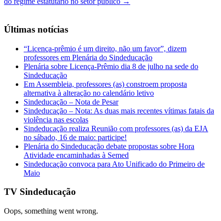
do regime estatutário no setor público
→
Últimas notícias
“Licença-prêmio é um direito, não um favor”, dizem
professores em Plenária do Sindeducação
Plenária sobre Licença-Prêmio dia 8 de julho na sede do
Sindeducação
Em Assembleia, professores (as) constroem proposta
alternativa à alteração no calendário letivo
Sindeducação – Nota de Pesar
Sindeducação – Nota: As duas mais recentes vítimas fatais da
violência nas escolas
Sindeducação realiza Reunião com professores (as) da EJA
no sábado, 16 de maio: participe!
Plenária do Sindeducação debate propostas sobre Hora
Atividade encaminhadas à Semed
Sindeducação convoca para Ato Unificado do Primeiro de
Maio
TV Sindeducação
Oops, something went wrong.