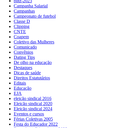
blitz-2023
Campanha Salarial
Campanhas
Campeonato de futebol
Classe D
Clipping
CNTE
Coapem
Coletivo das Mulheres
Comunicado
Convênios
Dating Tips
De olho na educação
Destaques
Dicas de saúde
Direitos Estatutários
Editais
Educação
EJA
eleição sindical 2016
Eleição sindical 2020
Eleição sindical 2024
Eventos e cursos
Férias Coletivas 2005
Festa do Educador 2022