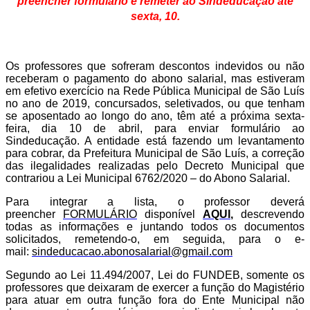
preencher formulário e remeter ao Sindeducação até
sexta, 10.
Os professores que sofreram descontos indevidos ou não
receberam o pagamento do abono salarial, mas estiveram
em efetivo exercício na Rede Pública Municipal de São Luís
no ano de 2019, concursados, seletivados, ou que tenham
se aposentado ao longo do ano, têm até a próxima sexta-
feira, dia 10 de abril, para enviar formulário ao
Sindeducação. A entidade está fazendo um levantamento
para cobrar, da Prefeitura Municipal de São Luís, a correção
das ilegalidades realizadas pelo Decreto Municipal que
contrariou a Lei Municipal 6762/2020 – do Abono Salarial.
Para integrar a lista, o professor deverá
preencher
FORMULÁRIO
disponível
AQUI
,
descrevendo
todas as informações e juntando todos os documentos
solicitados, remetendo-o, em seguida, para o e-
mail:
sindeducacao.abonosalarial@gmail.com
Segundo ao Lei 11.494/2007, Lei do FUNDEB, somente os
professores que deixaram de exercer a função do Magistério
para atuar em outra função fora do Ente Municipal não