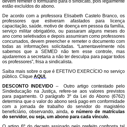
devem remeter o formulário para o sindicato, pois legalmente
estão excluídos do abono.
De acordo com a professora Elisabeth Castelo Branco, os
professores que estiveram afastados para licença
capacitação, saúde, motivo de doença em pessoa da família,
serviço militar obrigatório, ou passaram alguns meses do
ano como seletivados e depois assumiram como professores
concursados, devem preencher e remeter o documento com
todas as informações solicitadas. “Lamentavelmente nós
sabemos que a SEMED não tem esse controle, mas
ajudaremos a secretaria a não ter desculpa para pagar todos
os professores”, frisa a sindicalista.
Saiba mais sobre o que é EFETIVO EXERCÍCIO no serviço
público. Clique
AQUI.
DESCONTO INDEVIDO
– Outro artigo contestado pelo
Sindeducação na Justiça, refere-se aos valores previstos
para pagamento. O parágrafo 3º da Lei do Abono (6762)
determina que o valor do abono será pago em conformidade
com a jornada de trabalho do servidor do magistério
beneficiário, observando, ainda,
o número de matrículas
do servidor, ou seja, um abono para cada vínculo.
O artigo 6º do decreto assinado pelo prefeito confronta tal