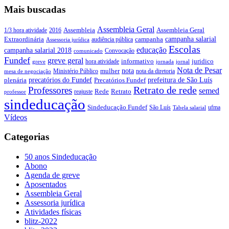
Mais buscadas
Assembleia Geral
Assembleia Geral
1/3 hora atividade
2016
Assembleia
campanha salarial
Extraordinária
campanha
audiência pública
Assessoria jurídica
Escolas
educação
campanha salarial 2018
Convocação
comunicado
Fundef
greve geral
juridico
informativo
hora atividade
greve
jornada
jornal
Nota de Pesar
nota
Ministério Público
mulher
nota da diretoria
mesa de negociação
precatórios do Fundef
prefeitura de São Luís
plenária
Precatórios Fundef
Retrato de rede
Professores
semed
Rede
Retrato
reajuste
professor
sindeducação
Sindeducação Fundef
São Luís
ufma
Tabela salarial
Vídeos
Categorias
50 anos Sindeducação
Abono
Agenda de greve
Aposentados
Assembleia Geral
Assessoria jurídica
Atividades físicas
blitz-2022