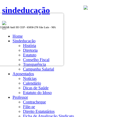
sindeducação
, COHAB Anil III CEP - 65050-270 São Luis - MA
Toggle
navigation
Home
Sindeducação
História
Diretoria
Estatuto
Conselho Fiscal
Transparência
Campanha Salarial
Aposentados
Notícias
Calendário
Dicas de Saúde
Estatuto do Idoso
Professor
Contracheque
Filie-se
Direito Estatutários
Ficha de Atualização Sindicato