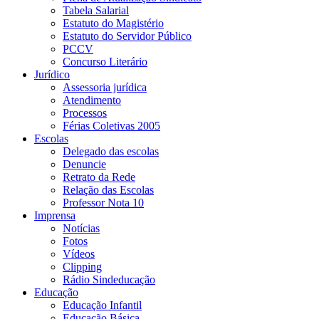
Tabela Salarial
Estatuto do Magistério
Estatuto do Servidor Público
PCCV
Concurso Literário
Jurídico
Assessoria jurídica
Atendimento
Processos
Férias Coletivas 2005
Escolas
Delegado das escolas
Denuncie
Retrato da Rede
Relação das Escolas
Professor Nota 10
Imprensa
Notícias
Fotos
Vídeos
Clipping
Rádio Sindeducação
Educação
Educação Infantil
Educação Básica