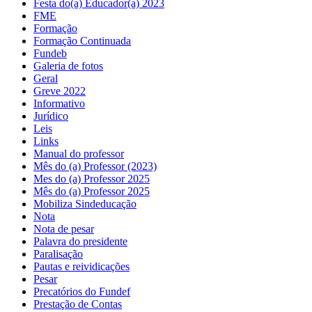
Festa do(a) Educador(a) 2023
FME
Formação
Formação Continuada
Fundeb
Galeria de fotos
Geral
Greve 2022
Informativo
Jurídico
Leis
Links
Manual do professor
Mês do (a) Professor (2023)
Mes do (a) Professor 2025
Mês do (a) Professor 2025
Mobiliza Sindeducação
Nota
Nota de pesar
Palavra do presidente
Paralisação
Pautas e reividicações
Pesar
Precatórios do Fundef
Prestação de Contas