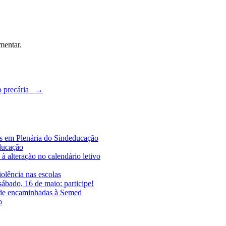
mentar.
ão precária
→
es em Plenária do Sindeducação
educação
à alteração no calendário letivo
iolência nas escolas
ábado, 16 de maio: participe!
ade encaminhadas à Semed
o