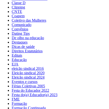
Classe D
Clipping
CNTE
Coapem
Coletivo das Mulheres
Comunicado
Convênios
Dating Tips
De olho na educação
Destaques
Dicas de saúde
Direitos Estatutários
Editais
Educação
EJA
eleição sindical 2016
Eleição sindical 2020
Eleição sindical 2024
Eventos e cursos
Férias Coletivas 2005
Festa do Educador 2022
Festa do(a) Educador(a) 2023
FME
Formação
Formação Continuada