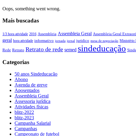
Oops, something went wrong.
Mais buscadas
Assembleia Geral
Assembleia Geral Extraord
1/3 hora atividade
2016
Assembleia
geral
juridico
informativo
Ministério 
hora atividade
jornada
jornal
mesa de negociação
sindeducação
Retrato de rede
semed
Sind
Rede
Retrato
Categorias
50 anos Sindeducação
Abono
Agenda de greve
Aposentados
Assembleia Geral
Assessoria jurídica
Atividades físicas
blitz-2022
blitz-2023
Campanha Salarial
Campanhas
Campeonato de futebol