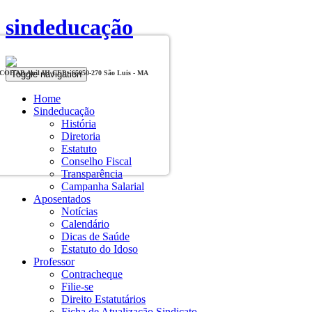
sindeducação
Toggle navigation
, COHAB Anil III CEP - 65050-270 São Luis - MA
Home
Sindeducação
História
Diretoria
Estatuto
Conselho Fiscal
Transparência
Campanha Salarial
Aposentados
Notícias
Calendário
Dicas de Saúde
Estatuto do Idoso
Professor
Contracheque
Filie-se
Direito Estatutários
Ficha de Atualização Sindicato