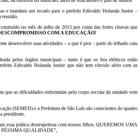
as, da diretoria do sindicato, além de educadores e pais de alunos.
nimas e mandam um recado para o prefeito Edivaldo Holanda Junior –
reunião.
 construído no mês de julho de 2015 por conta das fortes chuvas que
DESCOMPROMISSO COM A EDUCAÇÃO!
te desenvolver suas atividades – o que é pior – parte do telhado caiu
a pelos órgãos municipais – tanto é que os fios elétricos estão
refeito Edivaldo Holanda Junior que não tem vínculo sério com as
sta que as dificuldades enfrentadas pelo corpo escolar da unidade vem
ucação (SEMED) e a Prefeitura de São Luís são conscientes do quadro
a presidente.
s mais essa prática desrespeitosa com nossos filhos. QUEREMOS UMA
 PÉSSIMA QUALIDADE”,