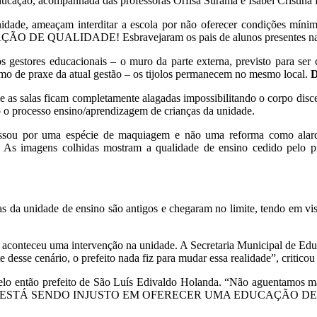
ucação, acompanhada das professoras Orfisa Surama e Isabel Cristina Di
unidade, ameaçam interditar a escola por não oferecer condições mí
UALIDADE! Esbravejaram os pais de alunos presentes na 
os gestores educacionais – o muro da parte externa, previsto para ser
mo de praxe da atual gestão – os tijolos permanecem no mesmo local.
e as salas ficam completamente alagadas impossibilitando o corpo discen
do o processo ensino/aprendizagem de crianças da unidade.
ssou por uma espécie de maquiagem e não uma reforma como alardead
s. As imagens colhidas mostram a qualidade de ensino cedido pelo p
as da unidade de ensino são antigos e chegaram no limite, tendo em vi
is aconteceu uma intervenção na unidade. A Secretaria Municipal de Ed
 desse cenário, o prefeito nada fiz para mudar essa realidade”, criticou 
do pelo então prefeito de São Luís Edivaldo Holanda. “Não aguentamo
 ESTÁ SENDO INJUSTO EM OFERECER UMA EDUCAÇÃO DE