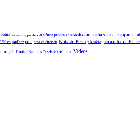
campanha salarial
inária
campanha sal
campanha
audiência pública
Assessoria jurídica
Nota de Pesar
precatórios do Funde
nota
plenária
Público
mulher
nota da diretoria
Vídeos
educação Fundef
São Luís
ufma
Tabela salarial