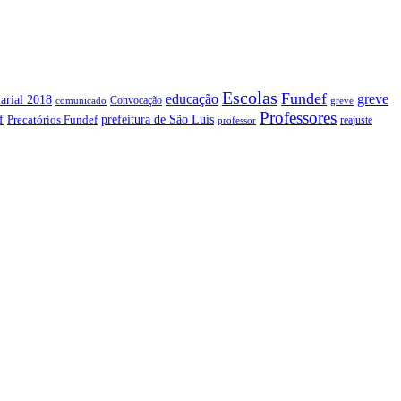
Escolas
Fundef
greve
educação
arial 2018
Convocação
comunicado
greve
Professores
f
prefeitura de São Luís
Precatórios Fundef
reajuste
professor