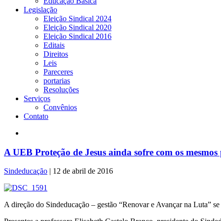
Educação Básica
Legislação
Eleição Sindical 2024
Eleição Sindical 2020
Eleição Sindical 2016
Editais
Direitos
Leis
Pareceres
portarias
Resoluções
Serviços
Convênios
Contato
A UEB Proteção de Jesus ainda sofre com os mesmos
Sindeducação
|
12 de abril de 2016
A direção do Sindeducação – gestão “Renovar e Avançar na Luta” se