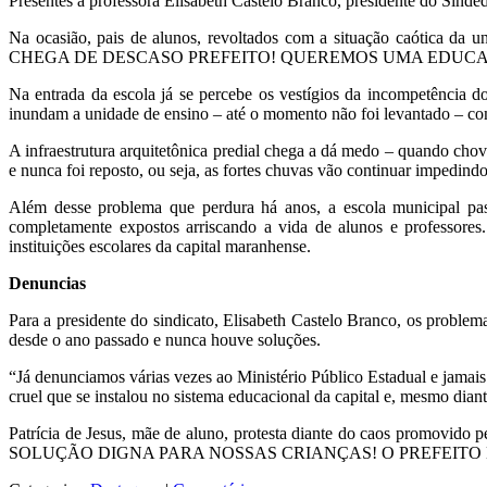
Presentes a professora Elisabeth Castelo Branco, presidente do Sinded
Na ocasião, pais de alunos, revoltados com a situação caótica da 
CHEGA DE DESCASO PREFEITO! QUEREMOS UMA EDUCAÇÃO DE Q
Na entrada da escola já se percebe os vestígios da incompetência d
inundam a unidade de ensino – até o momento não foi levantado – co
A infraestrutura arquitetônica predial chega a dá medo – quando chov
e nunca foi reposto, ou seja, as fortes chuvas vão continuar impedin
Além desse problema que perdura há anos, a escola municipal pa
completamente expostos arriscando a vida de alunos e professore
instituições escolares da capital maranhense.
Denuncias
Para a presidente do sindicato, Elisabeth Castelo Branco, os problem
desde o ano passado e nunca houve soluções.
“Já denunciamos várias vezes ao Ministério Público Estadual e jama
cruel que se instalou no sistema educacional da capital e, mesmo diante
Patrícia de Jesus, mãe de aluno, protesta diante do caos promovi
SOLUÇÃO DIGNA PARA NOSSAS CRIANÇAS! O PREFEITO