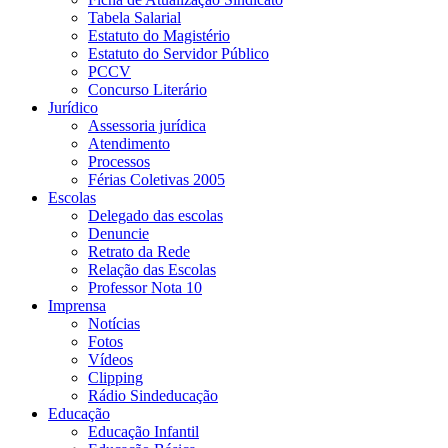
Tabela Salarial
Estatuto do Magistério
Estatuto do Servidor Público
PCCV
Concurso Literário
Jurídico
Assessoria jurídica
Atendimento
Processos
Férias Coletivas 2005
Escolas
Delegado das escolas
Denuncie
Retrato da Rede
Relação das Escolas
Professor Nota 10
Imprensa
Notícias
Fotos
Vídeos
Clipping
Rádio Sindeducação
Educação
Educação Infantil