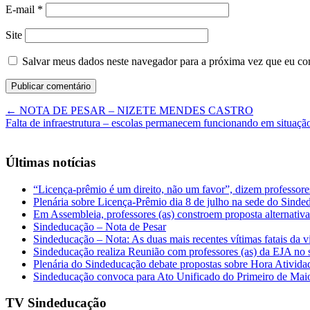
E-mail
*
Site
Salvar meus dados neste navegador para a próxima vez que eu co
←
NOTA DE PESAR – NIZETE MENDES CASTRO
Falta de infraestrutura – escolas permanecem funcionando em situaç
Últimas notícias
“Licença-prêmio é um direito, não um favor”, dizem professor
Plenária sobre Licença-Prêmio dia 8 de julho na sede do Sind
Em Assembleia, professores (as) constroem proposta alternativa 
Sindeducação – Nota de Pesar
Sindeducação – Nota: As duas mais recentes vítimas fatais da v
Sindeducação realiza Reunião com professores (as) da EJA no s
Plenária do Sindeducação debate propostas sobre Hora Ativid
Sindeducação convoca para Ato Unificado do Primeiro de Mai
TV Sindeducação