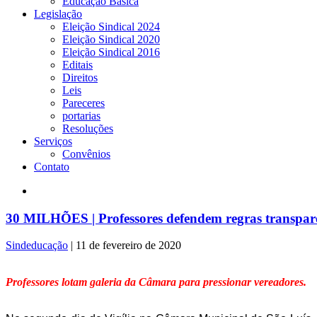
Educação Básica
Legislação
Eleição Sindical 2024
Eleição Sindical 2020
Eleição Sindical 2016
Editais
Direitos
Leis
Pareceres
portarias
Resoluções
Serviços
Convênios
Contato
30 MILHÕES | Professores defendem regras transpare
Sindeducação
|
11 de fevereiro de 2020
Professores lotam galeria da Câmara para pressionar vereadores.