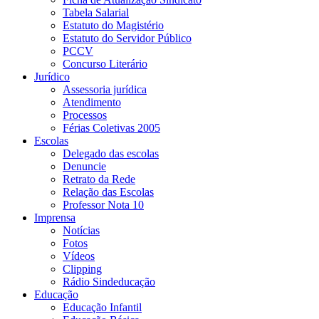
Tabela Salarial
Estatuto do Magistério
Estatuto do Servidor Público
PCCV
Concurso Literário
Jurídico
Assessoria jurídica
Atendimento
Processos
Férias Coletivas 2005
Escolas
Delegado das escolas
Denuncie
Retrato da Rede
Relação das Escolas
Professor Nota 10
Imprensa
Notícias
Fotos
Vídeos
Clipping
Rádio Sindeducação
Educação
Educação Infantil