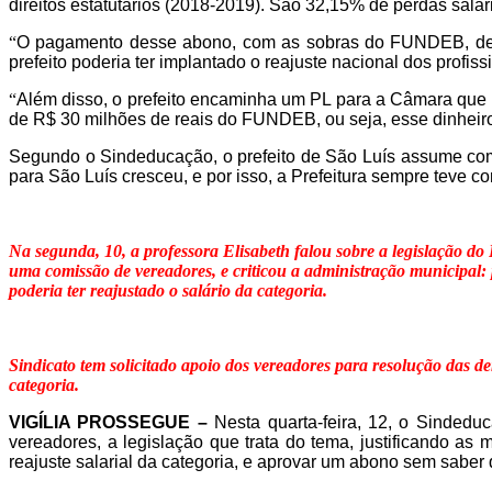
direitos estatutários (2018-2019). São 32,15% de perdas salar
“
O pagamento desse abono, com as sobras do FUNDEB, demons
prefeito poderia ter implantado o reajuste nacional dos profiss
“
Além disso, o prefeito encaminha um PL para a Câmara que 
de R$ 30 milhões de reais do FUNDEB, ou seja, esse dinheiro é
Segundo o Sindeducação, o prefeito de São Luís assume co
para São Luís cresceu, e por isso, a Prefeitura sempre teve co
Na segunda, 10, a professora Elisabeth falou sobre a legislação
uma comissão de vereadores, e criticou a administração municipal:
poderia ter reajustado o salário da categoria.
Sindicato tem solicitado apoio dos vereadores para resolução das 
categoria.
VIGÍLIA PROSSEGUE –
Nesta quarta-feira, 12, o Sindeduc
vereadores, a legislação que trata do tema, justificando as
reajuste salarial da categoria, e aprovar um abono sem saber 