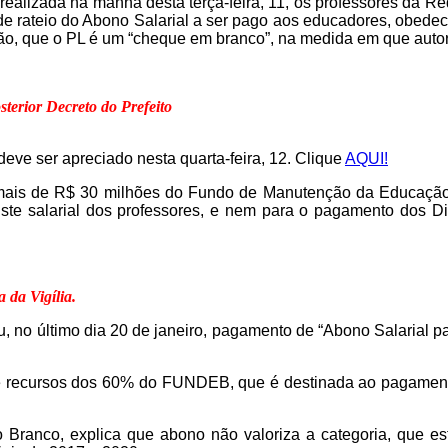
ealizada na manhã desta terça-feira, 11, os professores da Rede
ma de rateio do Abono Salarial a ser pago aos educadores, ob
são, que o PL é um “cheque em branco”, na medida em que autori
sterior Decreto do Prefeito
deve ser apreciado nesta quarta-feira, 12. Clique
AQUI!
” mais de R$ 30 milhões do Fundo de Manutenção da Educação
uste salarial dos professores, e nem para o pagamento dos Dir
 da Vigília.
, no último dia 20 de janeiro, pagamento de “Abono Salarial pa
e recursos dos 60% do FUNDEB, que é destinada ao pagamento
o Branco, explica que abono não valoriza a categoria, que es