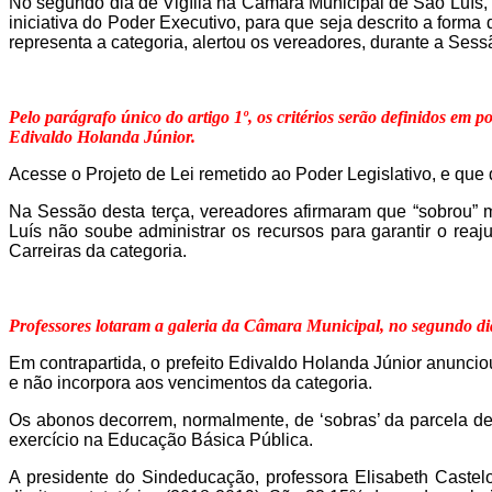
No segundo dia de Vigília na Câmara Municipal de São Luís, r
iniciativa do Poder Executivo, para que seja descrito a for
representa a categoria, alertou os vereadores, durante a Ses
Pelo parágrafo único do artigo 1º, os critérios serão definidos em po
Edivaldo Holanda Júnior.
Acesse o Projeto de Lei remetido ao Poder Legislativo, e que 
Na Sessão desta terça, vereadores afirmaram que “sobrou
Luís não soube administrar os recursos para garantir o reaj
Carreiras da categoria.
Professores lotaram a galeria da Câmara Municipal, no segundo dia
Em contrapartida, o prefeito Edivaldo Holanda Júnior anunciou
e não incorpora aos vencimentos da categoria.
Os abonos decorrem, normalmente, de ‘sobras’ da parcela d
exercício na Educação Básica Pública.
A presidente do Sindeducação, professora Elisabeth Castel