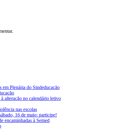
mentar.
es em Plenária do Sindeducação
educação
à alteração no calendário letivo
iolência nas escolas
ábado, 16 de maio: participe!
ade encaminhadas à Semed
o