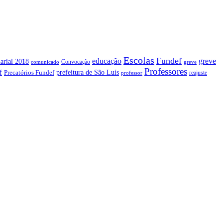
Escolas
Fundef
greve
educação
arial 2018
Convocação
comunicado
greve
Professores
f
prefeitura de São Luís
Precatórios Fundef
reajuste
professor