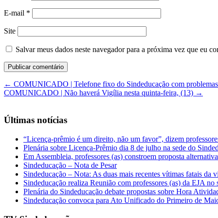
E-mail
*
Site
Salvar meus dados neste navegador para a próxima vez que eu co
←
COMUNICADO | Telefone fixo do Sindeducação com problemas
COMUNICADO | Não haverá Vigília nesta quinta-feira, (13)
→
Últimas notícias
“Licença-prêmio é um direito, não um favor”, dizem professor
Plenária sobre Licença-Prêmio dia 8 de julho na sede do Sind
Em Assembleia, professores (as) constroem proposta alternativa 
Sindeducação – Nota de Pesar
Sindeducação – Nota: As duas mais recentes vítimas fatais da v
Sindeducação realiza Reunião com professores (as) da EJA no s
Plenária do Sindeducação debate propostas sobre Hora Ativid
Sindeducação convoca para Ato Unificado do Primeiro de Mai