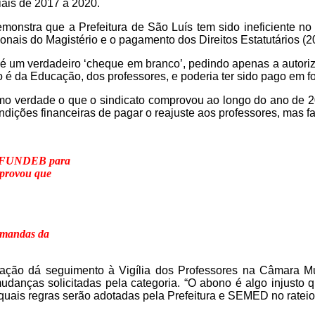
iais de 2017 a 2020.
tra que a Prefeitura de São Luís tem sido ineficiente no p
ionais do Magistério e o pagamento dos Direitos Estatutários (201
é um verdadeiro ‘cheque em branco’, pedindo apenas a autori
 da Educação, dos professores, e poderia ter sido pago em form
mo verdade o que o sindicato comprovou ao longo do ano de
ndições financeiras de pagar o reajuste aos professores, mas fal
 do FUNDEB para
 provou que
demandas da
ação dá seguimento à Vigília dos Professores na Câmara Muni
 mudanças solicitadas pela categoria. “O abono é algo injust
quais regras serão adotadas pela Prefeitura e SEMED no rateio,