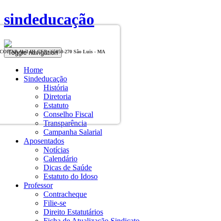
sindeducação
Toggle navigation
, COHAB Anil III CEP - 65050-270 São Luis - MA
Home
Sindeducação
História
Diretoria
Estatuto
Conselho Fiscal
Transparência
Campanha Salarial
Aposentados
Notícias
Calendário
Dicas de Saúde
Estatuto do Idoso
Professor
Contracheque
Filie-se
Direito Estatutários
Ficha de Atualização Sindicato