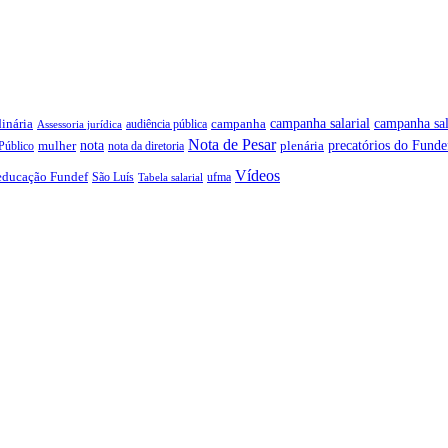
campanha salarial
inária
campanha sal
campanha
audiência pública
Assessoria jurídica
Nota de Pesar
precatórios do Funde
nota
plenária
Público
mulher
nota da diretoria
Vídeos
educação Fundef
São Luís
ufma
Tabela salarial