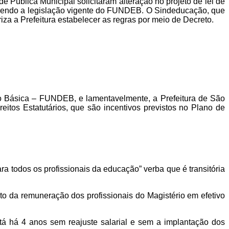
 Pública Municipal solicitaram alteração no projeto de lei de
edecendo a legislação vigente do FUNDEB. O Sindeducação, que
za a Prefeitura estabelecer as regras por meio de Decreto.
 Básica – FUNDEB, e lamentavelmente, a Prefeitura de São
eitos Estatutários, que são incentivos previstos no Plano de
ra todos os profissionais da educação” verba que é transitória
 da remuneração dos profissionais do Magistério em efetivo
tá há 4 anos sem reajuste salarial e sem a implantação dos