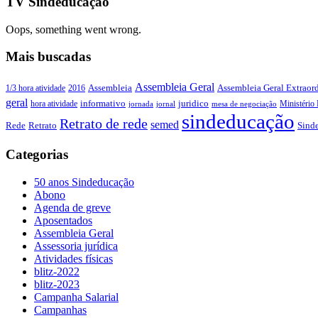
TV Sindeducação
Oops, something went wrong.
Mais buscadas
Assembleia Geral
Assembleia Geral Extraord
1/3 hora atividade
2016
Assembleia
geral
juridico
informativo
Ministério 
hora atividade
jornada
jornal
mesa de negociação
sindeducação
Retrato de rede
semed
Sind
Rede
Retrato
Categorias
50 anos Sindeducação
Abono
Agenda de greve
Aposentados
Assembleia Geral
Assessoria jurídica
Atividades físicas
blitz-2022
blitz-2023
Campanha Salarial
Campanhas