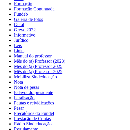
Formação
Formação Continuada
Fundeb
Galeria de fotos
Geral
Greve 2022
Informativo
Jurídico
Leis
Links
Manual do professor
Mês do (a) Professor (2023)
Mes do (a) Professor 2025
Mês do (a) Professor 2025
Mobiliza Sindeducação
Nota
Nota de pesar
Palavra do presidente
Paralisação
Pautas e reividicações
Pesar
Precatórios do Fundef
Prestação de Contas
Rádio Sindeducação
Regulamento