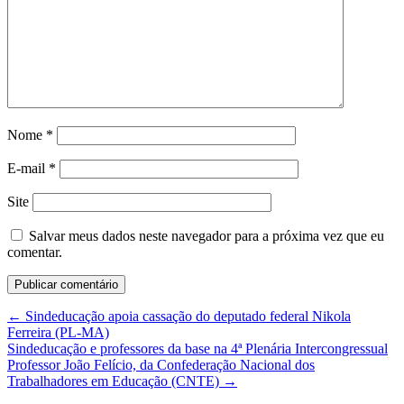
Nome
*
E-mail
*
Site
Salvar meus dados neste navegador para a próxima vez que eu
comentar.
←
Sindeducação apoia cassação do deputado federal Nikola
Ferreira (PL-MA)
Sindeducação e professores da base na 4ª Plenária Intercongressual
Professor João Felício, da Confederação Nacional dos
Trabalhadores em Educação (CNTE)
→