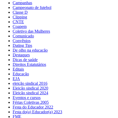
Campanhas
Campeonato de futebol
Classe D
Clipping
CNTE
Coapem
Coletivo das Mulheres
Comunicado
Convênios
Dating Tips
De olho na educação
Destaques
Dicas de saúde
Direitos Estatutários
Editais
Educação
EJA
eleição sindical 2016
Eleição sindical 2020
Eleição sindical 2024
Eventos e cursos
Férias Coletivas 2005
Festa do Educador 2022
Festa do(a) Educador(a) 2023
FME