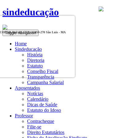
sindeducação
Toggle navigation
, COHAB Anil III CEP - 65050-270 São Luis - MA
Home
Sindeducação
História
Diretoria
Estatuto
Conselho Fiscal
Transparência
Campanha Salarial
Aposentados
Notícias
Calendário
Dicas de Saúde
Estatuto do Idoso
Professor
Contracheque
Filie-se
Direito Estatutários
Ficha de Atualização Sindicato