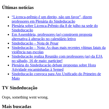
Últimas notícias
“Licença-prêmio é um direito, não um favor”, dizem
professores em Plenária do Sindeducação
Plenária sobre Licença-Prêmio dia 8 de julho na sede do
Sindeducação
Em Assembleia, professores (as) constroem proposta
alternativa à alteração no calendário letivo
Sindeducação – Nota de Pesar
Sindeducação – Nota: As duas mais recentes vítimas fatais da
violência nas escolas
Sindeducação realiza Reunião com professores (as) da EJA
no sábado, 16 de maio: participe!
Plenária do Sindeducação debate propostas sobre Hora
Atividade encaminhadas à Semed
Sindeducação convoca para Ato Unificado do Primeiro de
Maio
TV Sindeducação
Oops, something went wrong.
Mais buscadas