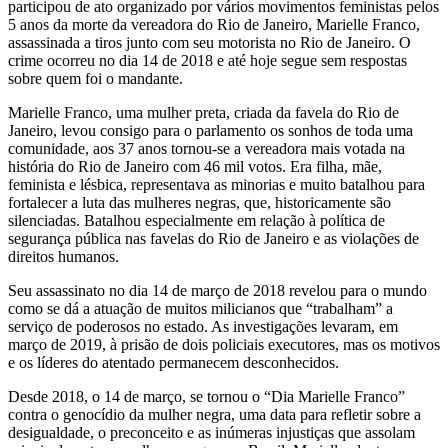
participou de ato organizado por vários movimentos feministas pelos
5 anos da morte da vereadora do Rio de Janeiro, Marielle Franco,
assassinada a tiros junto com seu motorista no Rio de Janeiro. O
crime ocorreu no dia 14 de 2018 e até hoje segue sem respostas
sobre quem foi o mandante.
Marielle Franco, uma mulher preta, criada da favela do Rio de
Janeiro, levou consigo para o parlamento os sonhos de toda uma
comunidade, aos 37 anos tornou-se a vereadora mais votada na
história do Rio de Janeiro com 46 mil votos. Era filha, mãe,
feminista e lésbica, representava as minorias e muito batalhou para
fortalecer a luta das mulheres negras, que, historicamente são
silenciadas. Batalhou especialmente em relação à política de
segurança pública nas favelas do Rio de Janeiro e as violações de
direitos humanos.
Seu assassinato no dia 14 de março de 2018 revelou para o mundo
como se dá a atuação de muitos milicianos que “trabalham” a
serviço de poderosos no estado. As investigações levaram, em
março de 2019, à prisão de dois policiais executores, mas os motivos
e os líderes do atentado permanecem desconhecidos.
Desde 2018, o 14 de março, se tornou o “Dia Marielle Franco”
contra o genocídio da mulher negra, uma data para refletir sobre a
desigualdade, o preconceito e as inúmeras injustiças que assolam