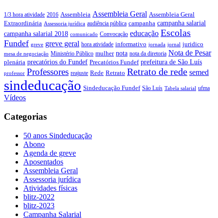
Assembleia Geral
Assembleia Geral
1/3 hora atividade
2016
Assembleia
campanha salarial
Extraordinária
campanha
audiência pública
Assessoria jurídica
Escolas
educação
campanha salarial 2018
Convocação
comunicado
Fundef
greve geral
juridico
informativo
hora atividade
greve
jornada
jornal
Nota de Pesar
nota
Ministério Público
mulher
nota da diretoria
mesa de negociação
precatórios do Fundef
prefeitura de São Luís
plenária
Precatórios Fundef
Retrato de rede
Professores
semed
Rede
Retrato
reajuste
professor
sindeducação
Sindeducação Fundef
São Luís
ufma
Tabela salarial
Vídeos
Categorias
50 anos Sindeducação
Abono
Agenda de greve
Aposentados
Assembleia Geral
Assessoria jurídica
Atividades físicas
blitz-2022
blitz-2023
Campanha Salarial