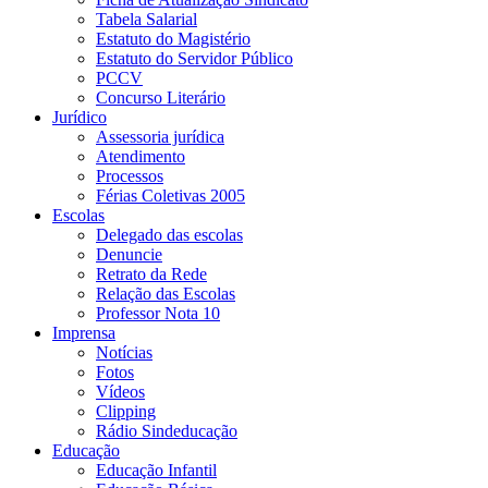
Tabela Salarial
Estatuto do Magistério
Estatuto do Servidor Público
PCCV
Concurso Literário
Jurídico
Assessoria jurídica
Atendimento
Processos
Férias Coletivas 2005
Escolas
Delegado das escolas
Denuncie
Retrato da Rede
Relação das Escolas
Professor Nota 10
Imprensa
Notícias
Fotos
Vídeos
Clipping
Rádio Sindeducação
Educação
Educação Infantil