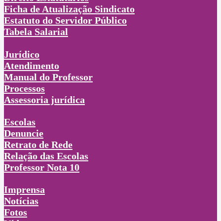
Ficha de Atualização Sindicato
Estatuto do Servidor Público
Tabela Salarial
Jurídico
Atendimento
Manual do Professor
Processos
Assessoria jurídica
Escolas
Denuncie
Retrato de Rede
Relação das Escolas
Professor Nota 10
Imprensa
Notícias
Fotos