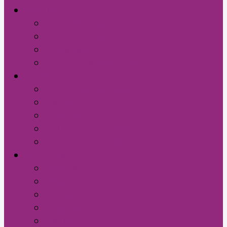
Jurídico
Assessoria jurídica
Atendimento
Processos
Férias Coletivas 2005
Escolas
Delegado das escolas
Denuncie
Retrato da Rede
Relação das Escolas
Professor Nota 10
Imprensa
Notícias
Fotos
Vídeos
Clipping
Rádio Sindeducação