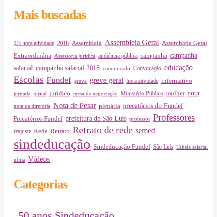
Mais buscadas
Assembleia Geral
Assembleia Geral
1/3 hora atividade
2016
Assembleia
campanha
Extraordinária
campanha
audiência pública
Assessoria jurídica
educação
salarial
campanha salarial 2018
Convocação
comunicado
Escolas
Fundef
greve geral
informativo
hora atividade
greve
juridico
nota
Ministério Público
mulher
jornada
jornal
mesa de negociação
Nota de Pesar
precatórios do Fundef
plenária
nota da diretoria
Professores
prefeitura de São Luís
Precatórios Fundef
professor
Retrato de rede
semed
Rede
Retrato
reajuste
sindeducação
Sindeducação Fundef
São Luís
Tabela salarial
Vídeos
ufma
Categorias
50 anos Sindeducação