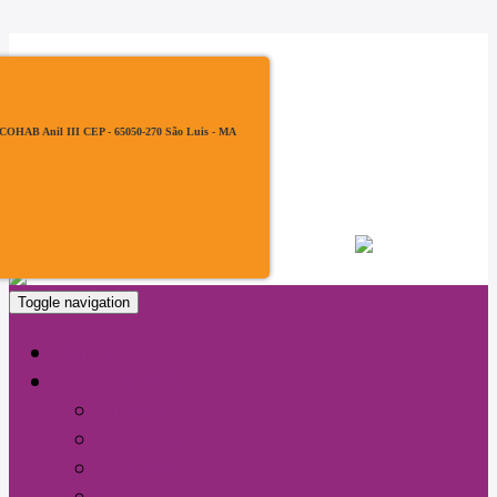
, COHAB Anil III CEP - 65050-270 São Luis - MA
Filiado à:
Toggle navigation
Home
Sindeducação
História
Diretoria
Estatuto
Conselho Fiscal