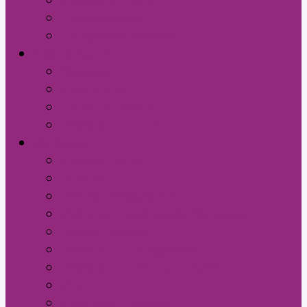
Transparência
Campanha Salarial
Aposentados
Notícias
Calendário
Dicas de Saúde
Estatuto do Idoso
Professor
Contracheque
Filie-se
Direito Estatutários
Ficha de Atualização Sindicato
Tabela Salarial
Estatuto do Magistério
Estatuto do Servidor Público
PCCV
Concurso Literário