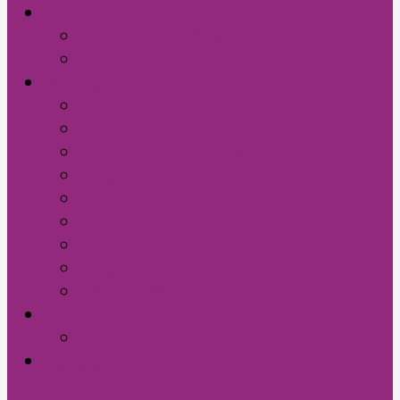
Educação
Educação Infantil
Educação Básica
Legislação
Eleição Sindical 2024
Eleição Sindical 2020
Eleição Sindical 2016
Editais
Direitos
Leis
Pareceres
portarias
Resoluções
Serviços
Convênios
Contato