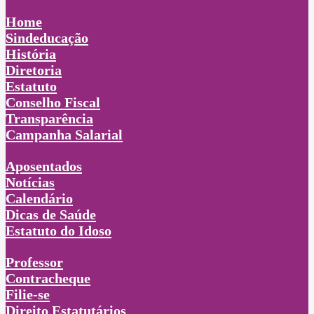
Home
Sindeducação
História
Diretoria
Estatuto
Conselho Fiscal
Transparência
Campanha Salarial
Aposentados
Notícias
Calendário
Dicas de Saúde
Estatuto do Idoso
Professor
Contracheque
Filie-se
Direito Estatutários