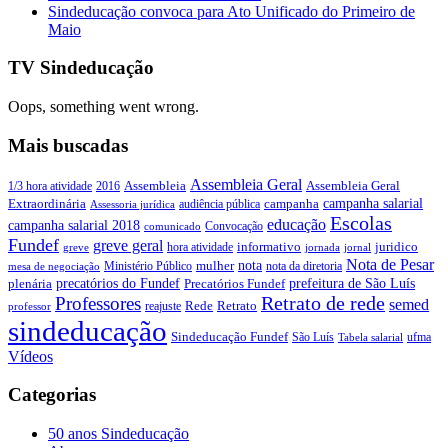
Sindeducação convoca para Ato Unificado do Primeiro de
Maio
TV Sindeducação
Oops, something went wrong.
Mais buscadas
Assembleia Geral
Assembleia Geral
1/3 hora atividade
2016
Assembleia
campanha salarial
Extraordinária
campanha
audiência pública
Assessoria jurídica
Escolas
educação
campanha salarial 2018
Convocação
comunicado
Fundef
greve geral
juridico
informativo
hora atividade
greve
jornada
jornal
Nota de Pesar
nota
Ministério Público
mulher
nota da diretoria
mesa de negociação
precatórios do Fundef
prefeitura de São Luís
plenária
Precatórios Fundef
Retrato de rede
Professores
semed
Rede
Retrato
reajuste
professor
sindeducação
Sindeducação Fundef
São Luís
ufma
Tabela salarial
Vídeos
Categorias
50 anos Sindeducação