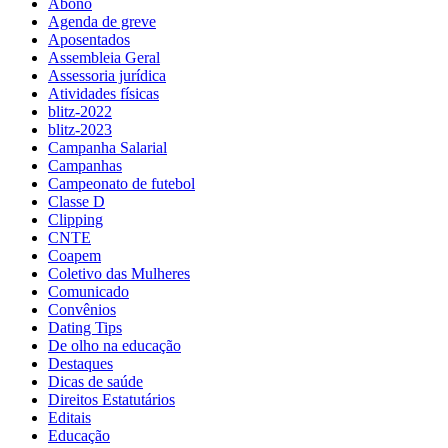
Abono
Agenda de greve
Aposentados
Assembleia Geral
Assessoria jurídica
Atividades físicas
blitz-2022
blitz-2023
Campanha Salarial
Campanhas
Campeonato de futebol
Classe D
Clipping
CNTE
Coapem
Coletivo das Mulheres
Comunicado
Convênios
Dating Tips
De olho na educação
Destaques
Dicas de saúde
Direitos Estatutários
Editais
Educação