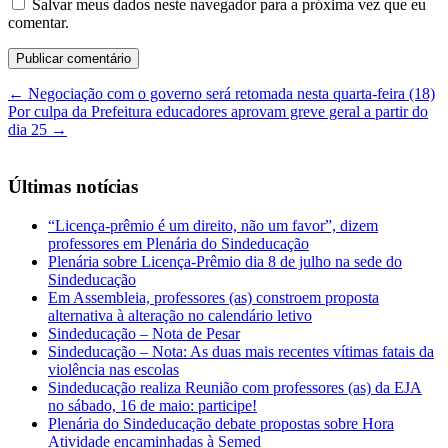
Salvar meus dados neste navegador para a próxima vez que eu
comentar.
←
Negociação com o governo será retomada nesta quarta-feira (18)
Por culpa da Prefeitura educadores aprovam greve geral a partir do
dia 25
→
Últimas notícias
“Licença-prêmio é um direito, não um favor”, dizem
professores em Plenária do Sindeducação
Plenária sobre Licença-Prêmio dia 8 de julho na sede do
Sindeducação
Em Assembleia, professores (as) constroem proposta
alternativa à alteração no calendário letivo
Sindeducação – Nota de Pesar
Sindeducação – Nota: As duas mais recentes vítimas fatais da
violência nas escolas
Sindeducação realiza Reunião com professores (as) da EJA
no sábado, 16 de maio: participe!
Plenária do Sindeducação debate propostas sobre Hora
Atividade encaminhadas à Semed