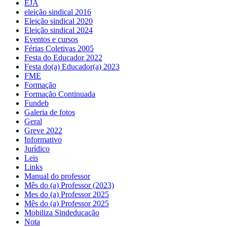
EJA
eleição sindical 2016
Eleição sindical 2020
Eleição sindical 2024
Eventos e cursos
Férias Coletivas 2005
Festa do Educador 2022
Festa do(a) Educador(a) 2023
FME
Formação
Formação Continuada
Fundeb
Galeria de fotos
Geral
Greve 2022
Informativo
Jurídico
Leis
Links
Manual do professor
Mês do (a) Professor (2023)
Mes do (a) Professor 2025
Mês do (a) Professor 2025
Mobiliza Sindeducação
Nota