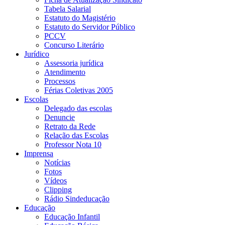
Tabela Salarial
Estatuto do Magistério
Estatuto do Servidor Público
PCCV
Concurso Literário
Jurídico
Assessoria jurídica
Atendimento
Processos
Férias Coletivas 2005
Escolas
Delegado das escolas
Denuncie
Retrato da Rede
Relação das Escolas
Professor Nota 10
Imprensa
Notícias
Fotos
Vídeos
Clipping
Rádio Sindeducação
Educação
Educação Infantil