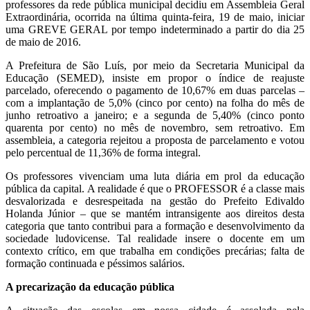
professores da rede pública municipal decidiu em Assembleia Geral
Extraordinária, ocorrida na última quinta-feira, 19 de maio, iniciar
uma GREVE GERAL por tempo indeterminado a partir do dia 25
de maio de 2016.
A Prefeitura de São Luís, por meio da Secretaria Municipal da
Educação (SEMED), insiste em propor o índice de reajuste
parcelado, oferecendo o pagamento de 10,67% em duas parcelas –
com a implantação de 5,0% (cinco por cento) na folha do mês de
junho retroativo a janeiro; e a segunda de 5,40% (cinco ponto
quarenta por cento) no mês de novembro, sem retroativo. Em
assembleia, a categoria rejeitou a proposta de parcelamento e votou
pelo percentual de 11,36% de forma integral.
Os professores vivenciam uma luta diária em prol da educação
pública da capital. A realidade é que o PROFESSOR é a classe mais
desvalorizada e desrespeitada na gestão do Prefeito Edivaldo
Holanda Júnior – que se mantém intransigente aos direitos desta
categoria que tanto contribui para a formação e desenvolvimento da
sociedade ludovicense. Tal realidade insere o docente em um
contexto crítico, em que trabalha em condições precárias; falta de
formação continuada e péssimos salários.
A precarização da educação pública