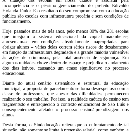
A situação das escolas em nossa cidade é assolada pela
incompetência e o péssimo gerenciamento do prefeito Edivaldo
Holanda Júnior. E o resultado do seu compromisso com a educação
pública são escolas com infraestrutura precária e sem condições de
funcionamento.
Hoje, passados mais de três anos, pelo menos 80% das 281 escolas
que integram o sistema educacional da capital maranhense,
apresentam-se em condições absolutamente inapropriadas para
abrigar alunos – várias delas correm sérios riscos de desabamento
em função da infraestrutura degradada e a grande maioria vulnerável
às ações de criminosos, pela total ausência de segurança. Em
algumas unidades chove dentro do espaço e prejudica o andamento
dos dias letivos, causando um atraso significativo no processo
educacional.
Diante do atual cenário sistemático e estrutural da educação
municipal, a proposta de parcelamento se torna desrespeitosa com a
classe de professores, que apesar das dificuldades, permanecem
realizando o seu trabalho. Por isso, a realidade caótica do ensino tem
fragmentado e enfraquecido o contexto educacional de São Luís e
consequentemente afetado o processo ensino/aprendizagem dos
alunos.
Desta forma, o Sindeducação reitera que o enfrentamento de tal
situação, não somente se limita à pretensão salarial, como também, a