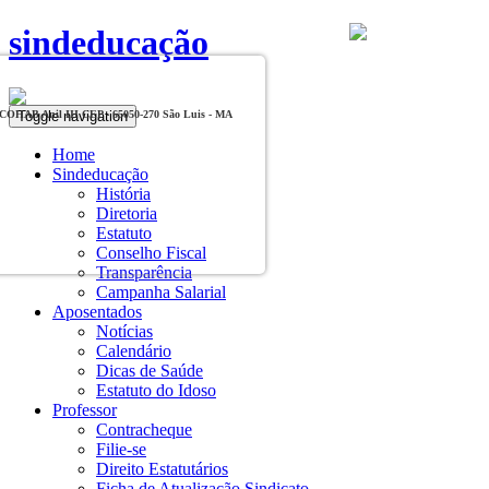
sindeducação
Toggle navigation
, COHAB Anil III CEP - 65050-270 São Luis - MA
Home
Sindeducação
História
Diretoria
Estatuto
Conselho Fiscal
Transparência
Campanha Salarial
Aposentados
Notícias
Calendário
Dicas de Saúde
Estatuto do Idoso
Professor
Contracheque
Filie-se
Direito Estatutários
Ficha de Atualização Sindicato